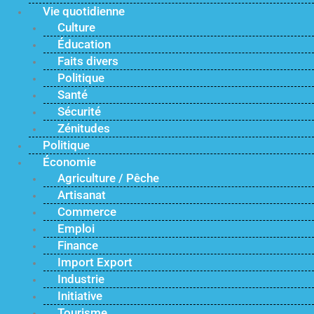
Vie quotidienne
Culture
Éducation
Faits divers
Politique
Santé
Sécurité
Zénitudes
Politique
Économie
Agriculture / Pêche
Artisanat
Commerce
Emploi
Finance
Import Export
Industrie
Initiative
Tourisme