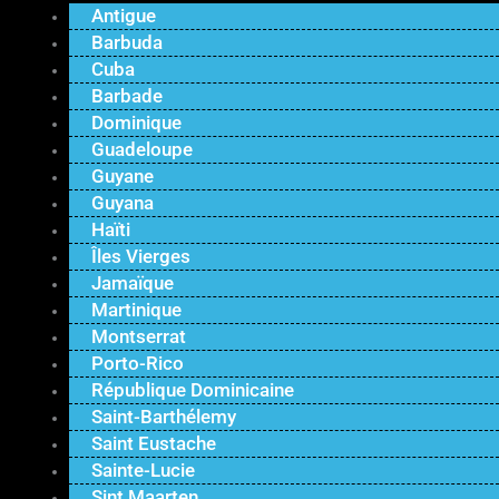
Antigue
Barbuda
Cuba
Barbade
Dominique
Guadeloupe
Guyane
Guyana
Haïti
Îles Vierges
Jamaïque
Martinique
Montserrat
Porto-Rico
République Dominicaine
Saint-Barthélemy
Saint Eustache
Sainte-Lucie
Sint Maarten