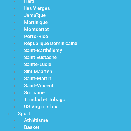
Haïti
Îles Vierges
Jamaïque
Martinique
Montserrat
Porto-Rico
République Dominicaine
Saint-Barthélemy
Saint Eustache
Sainte-Lucie
Sint Maarten
Saint-Martin
Saint-Vincent
Suriname
Trinidad et Tobago
US Virgin Island
Sport
Athlétisme
Basket