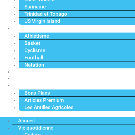
Suriname
Trinidad et Tobago
US Virgin Island
Sport
Athlétisme
Basket
Cyclisme
Football
Natation
Reportages
Vidéos
Actu Premium
Bons Plans
Articles Premium
Les Antilles Agricoles
Accueil
Vie quotidienne
Culture