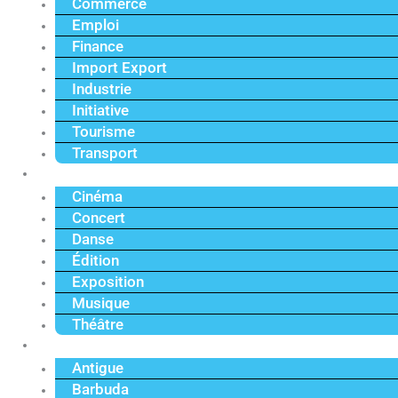
Commerce
Emploi
Finance
Import Export
Industrie
Initiative
Tourisme
Transport
Culture
Cinéma
Concert
Danse
Édition
Exposition
Musique
Théâtre
Caraïbe
Antigue
Barbuda