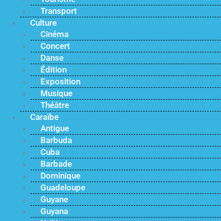
Transport
Culture
Cinéma
Concert
Danse
Édition
Exposition
Musique
Théâtre
Caraïbe
Antigue
Barbuda
Cuba
Barbade
Dominique
Guadeloupe
Guyane
Guyana