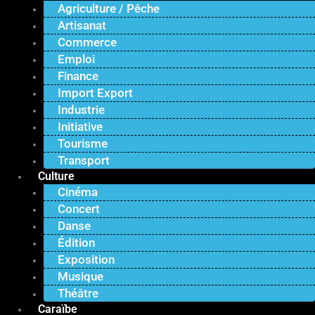
Agriculture / Pêche
Artisanat
Commerce
Emploi
Finance
Import Export
Industrie
Initiative
Tourisme
Transport
Culture
Cinéma
Concert
Danse
Édition
Exposition
Musique
Théâtre
Caraïbe