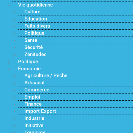
Vie quotidienne
Culture
Éducation
Faits divers
Politique
Santé
Sécurité
Zénitudes
Politique
Économie
Agriculture / Pêche
Artisanat
Commerce
Emploi
Finance
Import Export
Industrie
Initiative
Tourisme