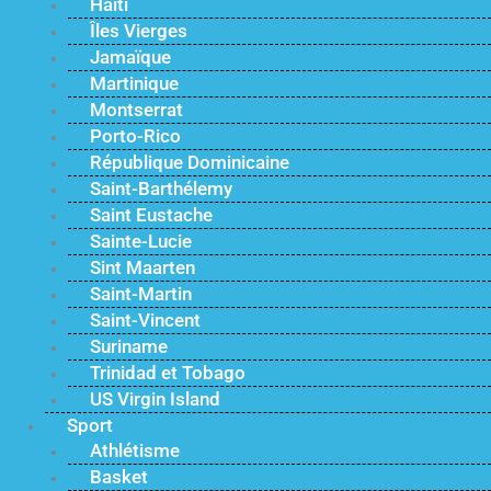
Haïti
Îles Vierges
Jamaïque
Martinique
Montserrat
Porto-Rico
République Dominicaine
Saint-Barthélemy
Saint Eustache
Sainte-Lucie
Sint Maarten
Saint-Martin
Saint-Vincent
Suriname
Trinidad et Tobago
US Virgin Island
Sport
Athlétisme
Basket