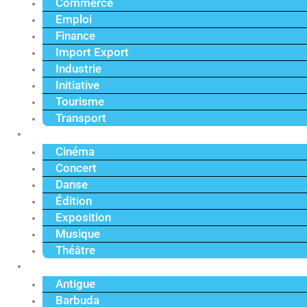
Commerce
Emploi
Finance
Import Export
Industrie
Initiative
Tourisme
Transport
Culture
Cinéma
Concert
Danse
Édition
Exposition
Musique
Théâtre
Caraïbe
Antigue
Barbuda