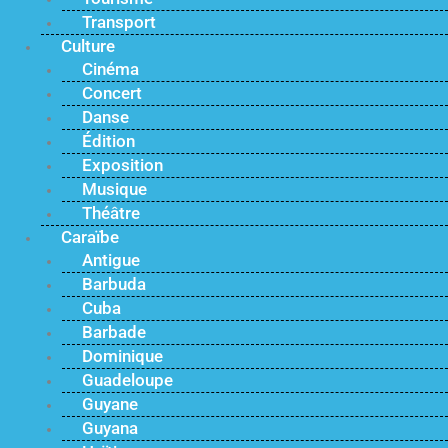
Transport
Culture
Cinéma
Concert
Danse
Édition
Exposition
Musique
Théâtre
Caraïbe
Antigue
Barbuda
Cuba
Barbade
Dominique
Guadeloupe
Guyane
Guyana