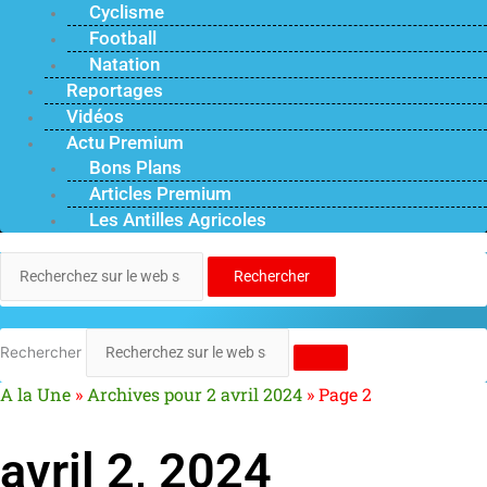
Cyclisme
Football
Natation
Reportages
Vidéos
Actu Premium
Bons Plans
Articles Premium
Les Antilles Agricoles
Rechercher
Rechercher
A la Une
»
Archives pour 2 avril 2024
»
Page 2
avril 2, 2024