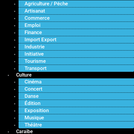
Agriculture / Pêche
Artisanat
Commerce
Emploi
Finance
Import Export
Industrie
Initiative
Tourisme
Transport
Culture
Cinéma
Concert
Danse
Édition
Exposition
Musique
Théâtre
Caraïbe