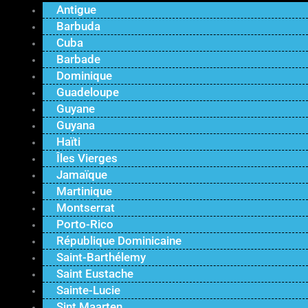
Antigue
Barbuda
Cuba
Barbade
Dominique
Guadeloupe
Guyane
Guyana
Haïti
Îles Vierges
Jamaïque
Martinique
Montserrat
Porto-Rico
République Dominicaine
Saint-Barthélemy
Saint Eustache
Sainte-Lucie
Sint Maarten