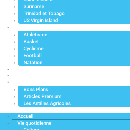
Suriname
Trinidad et Tobago
US Virgin Island
Sport
Athlétisme
Basket
Cyclisme
Football
Natation
Reportages
Vidéos
Actu Premium
Bons Plans
Articles Premium
Les Antilles Agricoles
Accueil
Vie quotidienne
Culture