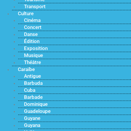
Transport
Culture
Cinéma
Concert
Danse
Édition
Exposition
Musique
Théâtre
Caraïbe
Antigue
Barbuda
Cuba
Barbade
Dominique
Guadeloupe
Guyane
Guyana