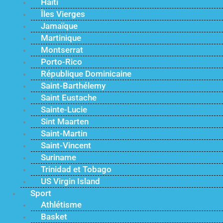
Haïti
Îles Vierges
Jamaïque
Martinique
Montserrat
Porto-Rico
République Dominicaine
Saint-Barthélemy
Saint Eustache
Sainte-Lucie
Sint Maarten
Saint-Martin
Saint-Vincent
Suriname
Trinidad et Tobago
US Virgin Island
Sport
Athlétisme
Basket