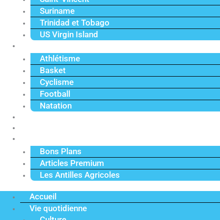
Suriname
Trinidad et Tobago
US Virgin Island
Sport
Athlétisme
Basket
Cyclisme
Football
Natation
Reportages
Vidéos
Actu Premium
Bons Plans
Articles Premium
Les Antilles Agricoles
Accueil
Vie quotidienne
Culture