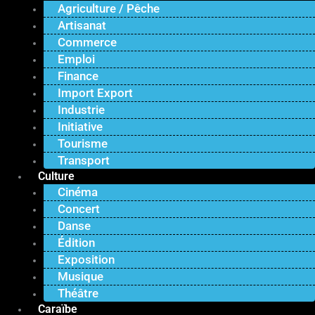
Agriculture / Pêche
Artisanat
Commerce
Emploi
Finance
Import Export
Industrie
Initiative
Tourisme
Transport
Culture
Cinéma
Concert
Danse
Édition
Exposition
Musique
Théâtre
Caraïbe