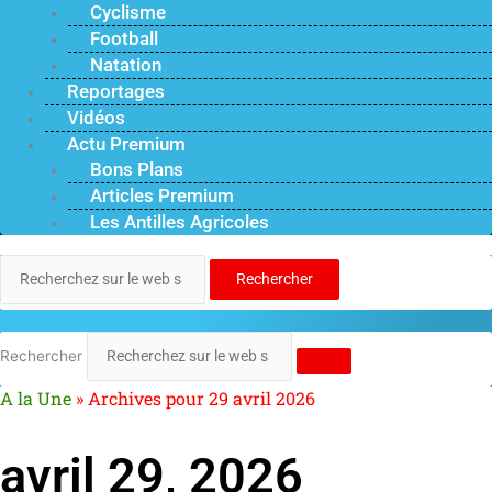
Cyclisme
Football
Natation
Reportages
Vidéos
Actu Premium
Bons Plans
Articles Premium
Les Antilles Agricoles
Rechercher
Rechercher
A la Une
»
Archives pour 29 avril 2026
avril 29, 2026