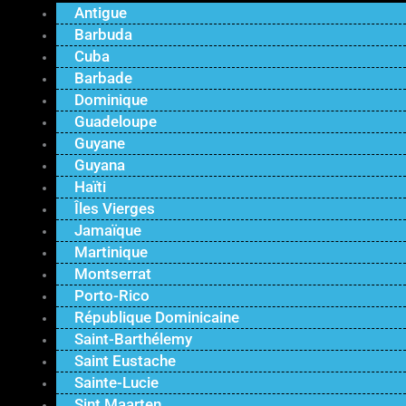
Antigue
Barbuda
Cuba
Barbade
Dominique
Guadeloupe
Guyane
Guyana
Haïti
Îles Vierges
Jamaïque
Martinique
Montserrat
Porto-Rico
République Dominicaine
Saint-Barthélemy
Saint Eustache
Sainte-Lucie
Sint Maarten