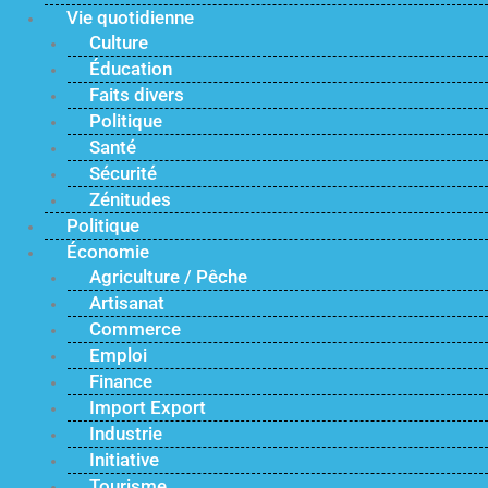
Vie quotidienne
Culture
Éducation
Faits divers
Politique
Santé
Sécurité
Zénitudes
Politique
Économie
Agriculture / Pêche
Artisanat
Commerce
Emploi
Finance
Import Export
Industrie
Initiative
Tourisme