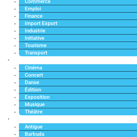
Commerce
Emploi
Finance
Import Export
Industrie
Initiative
Tourisme
Transport
Culture
Cinéma
Concert
Danse
Édition
Exposition
Musique
Théâtre
Caraïbe
Antigue
Barbuda