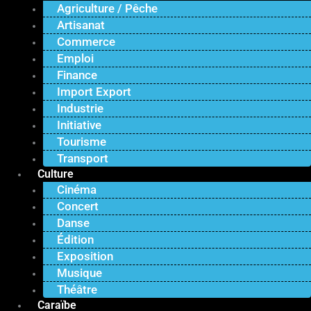
Agriculture / Pêche
Artisanat
Commerce
Emploi
Finance
Import Export
Industrie
Initiative
Tourisme
Transport
Culture
Cinéma
Concert
Danse
Édition
Exposition
Musique
Théâtre
Caraïbe