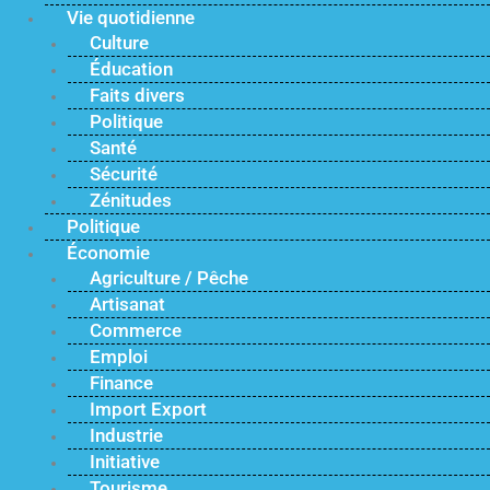
Vie quotidienne
Culture
Éducation
Faits divers
Politique
Santé
Sécurité
Zénitudes
Politique
Économie
Agriculture / Pêche
Artisanat
Commerce
Emploi
Finance
Import Export
Industrie
Initiative
Tourisme