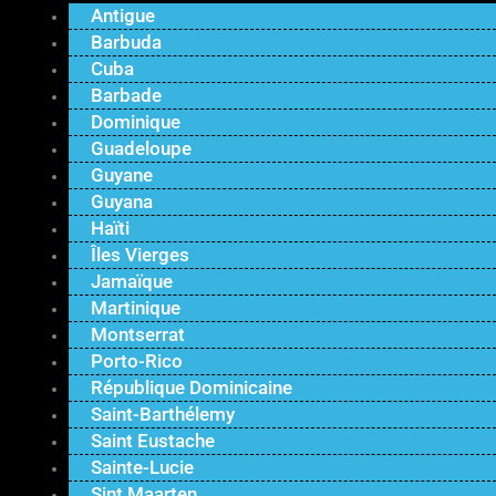
Antigue
Barbuda
Cuba
Barbade
Dominique
Guadeloupe
Guyane
Guyana
Haïti
Îles Vierges
Jamaïque
Martinique
Montserrat
Porto-Rico
République Dominicaine
Saint-Barthélemy
Saint Eustache
Sainte-Lucie
Sint Maarten