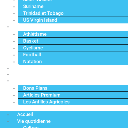
Suriname
Trinidad et Tobago
US Virgin Island
Sport
Athlétisme
Basket
Cyclisme
Football
Natation
Reportages
Vidéos
Actu Premium
Bons Plans
Articles Premium
Les Antilles Agricoles
Accueil
Vie quotidienne
Culture