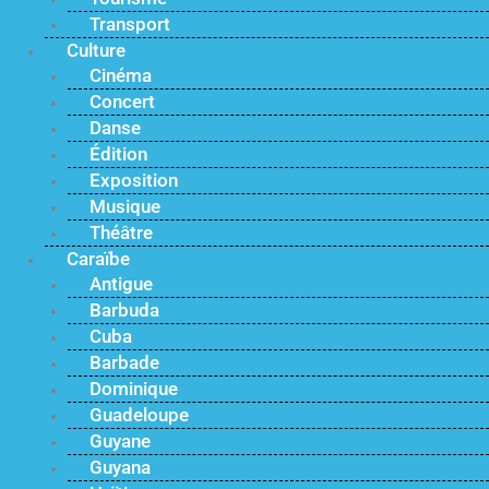
Transport
Culture
Cinéma
Concert
Danse
Édition
Exposition
Musique
Théâtre
Caraïbe
Antigue
Barbuda
Cuba
Barbade
Dominique
Guadeloupe
Guyane
Guyana