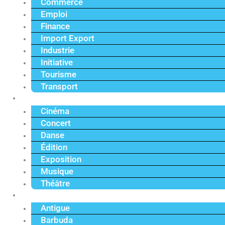
Commerce
Emploi
Finance
Import Export
Industrie
Initiative
Tourisme
Transport
Culture
Cinéma
Concert
Danse
Édition
Exposition
Musique
Théâtre
Caraïbe
Antigue
Barbuda