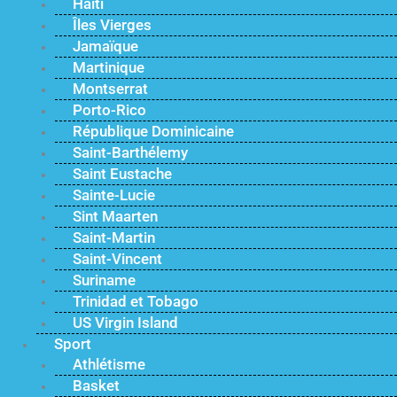
Haïti
Îles Vierges
Jamaïque
Martinique
Montserrat
Porto-Rico
République Dominicaine
Saint-Barthélemy
Saint Eustache
Sainte-Lucie
Sint Maarten
Saint-Martin
Saint-Vincent
Suriname
Trinidad et Tobago
US Virgin Island
Sport
Athlétisme
Basket