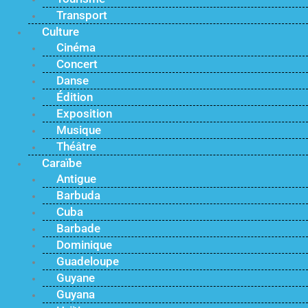
Transport
Culture
Cinéma
Concert
Danse
Édition
Exposition
Musique
Théâtre
Caraïbe
Antigue
Barbuda
Cuba
Barbade
Dominique
Guadeloupe
Guyane
Guyana