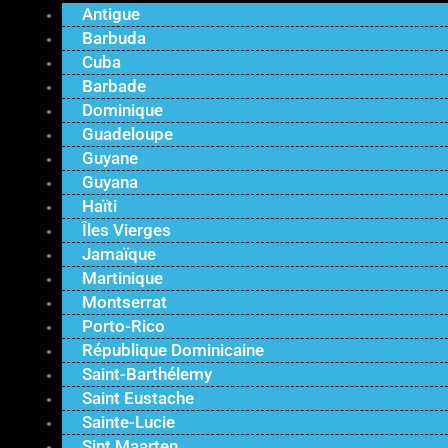
Antigue
Barbuda
Cuba
Barbade
Dominique
Guadeloupe
Guyane
Guyana
Haïti
Îles Vierges
Jamaïque
Martinique
Montserrat
Porto-Rico
République Dominicaine
Saint-Barthélemy
Saint Eustache
Sainte-Lucie
Sint Maarten