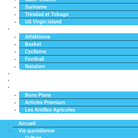
Suriname
Trinidad et Tobago
US Virgin Island
Sport
Athlétisme
Basket
Cyclisme
Football
Natation
Reportages
Vidéos
Actu Premium
Bons Plans
Articles Premium
Les Antilles Agricoles
Accueil
Vie quotidienne
Culture