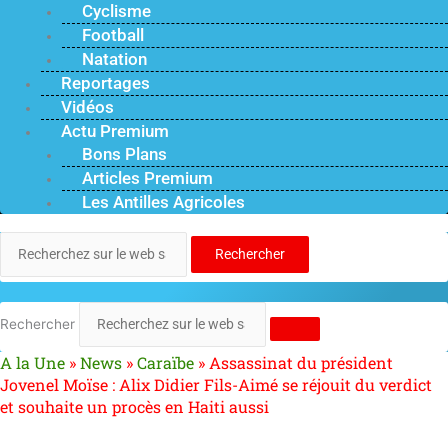
Cyclisme
Football
Natation
Reportages
Vidéos
Actu Premium
Bons Plans
Articles Premium
Les Antilles Agricoles
Rechercher
Rechercher
A la Une
»
News
»
Caraïbe
»
Assassinat du président
Jovenel Moïse : Alix Didier Fils-Aimé se réjouit du verdict
et souhaite un procès en Haiti aussi