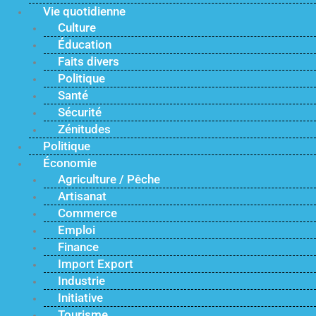
Vie quotidienne
Culture
Éducation
Faits divers
Politique
Santé
Sécurité
Zénitudes
Politique
Économie
Agriculture / Pêche
Artisanat
Commerce
Emploi
Finance
Import Export
Industrie
Initiative
Tourisme