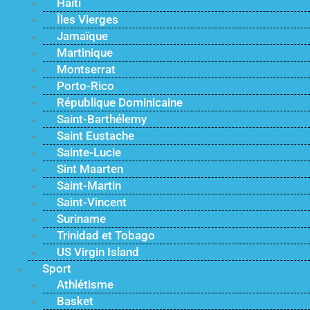
Haïti
Îles Vierges
Jamaïque
Martinique
Montserrat
Porto-Rico
République Dominicaine
Saint-Barthélemy
Saint Eustache
Sainte-Lucie
Sint Maarten
Saint-Martin
Saint-Vincent
Suriname
Trinidad et Tobago
US Virgin Island
Sport
Athlétisme
Basket