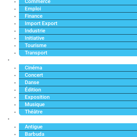
Commerce
Emploi
Finance
Import Export
Industrie
Initiative
Tourisme
Transport
Culture
Cinéma
Concert
Danse
Édition
Exposition
Musique
Théâtre
Caraïbe
Antigue
Barbuda