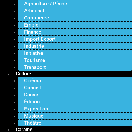
Agriculture / Pêche
Artisanat
Commerce
Emploi
Finance
Import Export
Industrie
Initiative
Tourisme
Transport
Culture
Cinéma
Concert
Danse
Édition
Exposition
Musique
Théâtre
Caraïbe