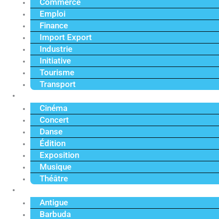
Commerce
Emploi
Finance
Import Export
Industrie
Initiative
Tourisme
Transport
Culture
Cinéma
Concert
Danse
Édition
Exposition
Musique
Théâtre
Caraïbe
Antigue
Barbuda