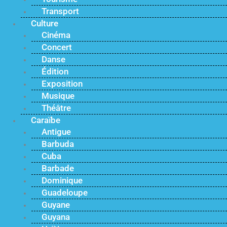
Transport
Culture
Cinéma
Concert
Danse
Édition
Exposition
Musique
Théâtre
Caraïbe
Antigue
Barbuda
Cuba
Barbade
Dominique
Guadeloupe
Guyane
Guyana