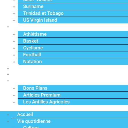
Suriname
Trinidad et Tobago
US Virgin Island
Sport
Athlétisme
Basket
Cyclisme
Football
Natation
Reportages
Vidéos
Actu Premium
Bons Plans
Articles Premium
Les Antilles Agricoles
Accueil
Vie quotidienne
Culture