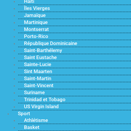
Haïti
Îles Vierges
Jamaïque
Martinique
Montserrat
Porto-Rico
République Dominicaine
Saint-Barthélemy
Saint Eustache
Sainte-Lucie
Sint Maarten
Saint-Martin
Saint-Vincent
Suriname
Trinidad et Tobago
US Virgin Island
Sport
Athlétisme
Basket