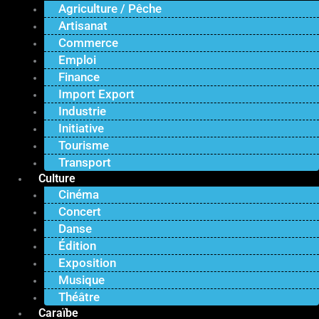
Agriculture / Pêche
Artisanat
Commerce
Emploi
Finance
Import Export
Industrie
Initiative
Tourisme
Transport
Culture
Cinéma
Concert
Danse
Édition
Exposition
Musique
Théâtre
Caraïbe