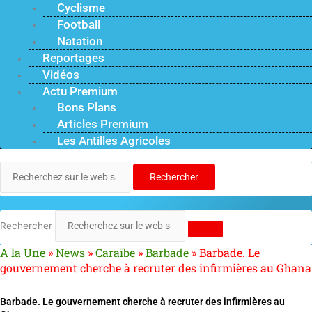
Cyclisme
Football
Natation
Reportages
Vidéos
Actu Premium
Bons Plans
Articles Premium
Les Antilles Agricoles
Rechercher
Rechercher
A la Une
»
News
»
Caraïbe
»
Barbade
»
Barbade. Le
gouvernement cherche à recruter des infirmières au Ghana
Barbade. Le gouvernement cherche à recruter des infirmières au