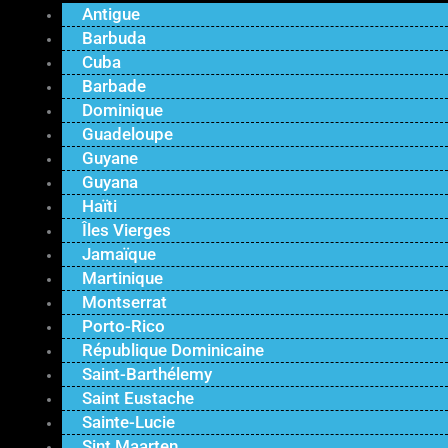
Antigue
Barbuda
Cuba
Barbade
Dominique
Guadeloupe
Guyane
Guyana
Haïti
Îles Vierges
Jamaïque
Martinique
Montserrat
Porto-Rico
République Dominicaine
Saint-Barthélemy
Saint Eustache
Sainte-Lucie
Sint Maarten