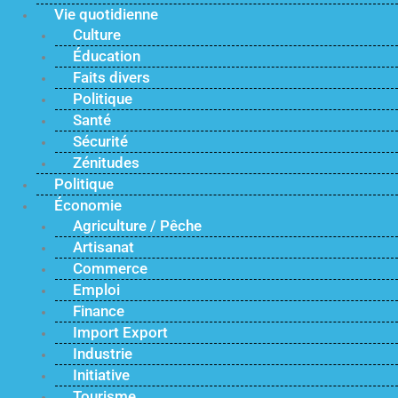
Vie quotidienne
Culture
Éducation
Faits divers
Politique
Santé
Sécurité
Zénitudes
Politique
Économie
Agriculture / Pêche
Artisanat
Commerce
Emploi
Finance
Import Export
Industrie
Initiative
Tourisme