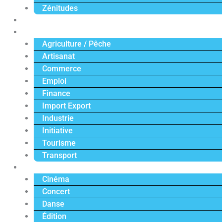
Zénitudes
Politique
Économie
Agriculture / Pêche
Artisanat
Commerce
Emploi
Finance
Import Export
Industrie
Initiative
Tourisme
Transport
Culture
Cinéma
Concert
Danse
Édition