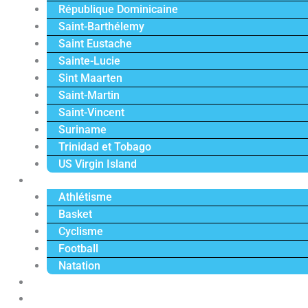
République Dominicaine
Saint-Barthélemy
Saint Eustache
Sainte-Lucie
Sint Maarten
Saint-Martin
Saint-Vincent
Suriname
Trinidad et Tobago
US Virgin Island
Sport
Athlétisme
Basket
Cyclisme
Football
Natation
Reportages
Vidéos