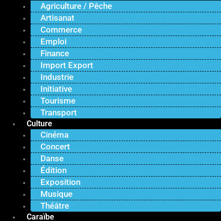
Agriculture / Pêche
Artisanat
Commerce
Emploi
Finance
Import Export
Industrie
Initiative
Tourisme
Transport
Culture
Cinéma
Concert
Danse
Édition
Exposition
Musique
Théâtre
Caraïbe