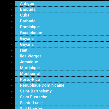
Antigue
Barbuda
Cuba
Barbade
Dominique
Guadeloupe
Guyane
Guyana
Haïti
Îles Vierges
Jamaïque
Martinique
Montserrat
Porto-Rico
République Dominicaine
Saint-Barthélemy
Saint Eustache
Sainte-Lucie
Sint Maarten