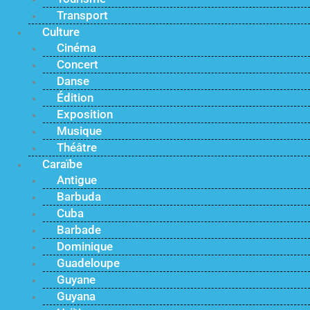
Transport
Culture
Cinéma
Concert
Danse
Édition
Exposition
Musique
Théâtre
Caraïbe
Antigue
Barbuda
Cuba
Barbade
Dominique
Guadeloupe
Guyane
Guyana