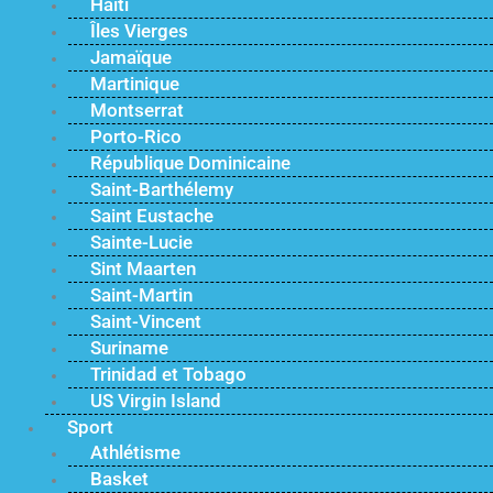
Haïti
Îles Vierges
Jamaïque
Martinique
Montserrat
Porto-Rico
République Dominicaine
Saint-Barthélemy
Saint Eustache
Sainte-Lucie
Sint Maarten
Saint-Martin
Saint-Vincent
Suriname
Trinidad et Tobago
US Virgin Island
Sport
Athlétisme
Basket