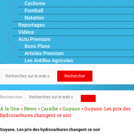
Cyclisme
Football
Natation
Reportages
Vidéos
Actu Premium
Bons Plans
Articles Premium
Les Antilles Agricoles
Rechercher
Rechercher
A la Une
»
News
»
Caraïbe
»
Guyane
»
Guyane. Les prix des
hydrocarbures changent ce soir
Guyane. Les prix des hydrocarbures changent ce soir