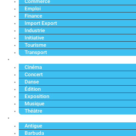
Commerce
Emploi
Finance
Import Export
Industrie
Initiative
Tourisme
Transport
Culture
Cinéma
Concert
Danse
Édition
Exposition
Musique
Théâtre
Caraïbe
Antigue
Barbuda