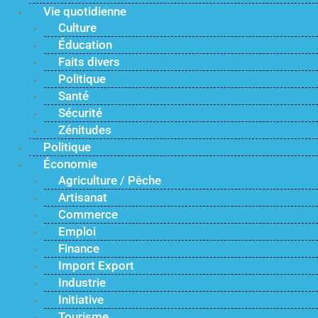
Vie quotidienne
Culture
Éducation
Faits divers
Politique
Santé
Sécurité
Zénitudes
Politique
Économie
Agriculture / Pêche
Artisanat
Commerce
Emploi
Finance
Import Export
Industrie
Initiative
Tourisme