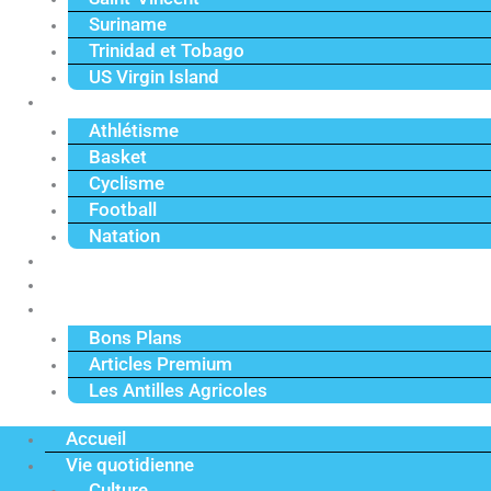
Suriname
Trinidad et Tobago
US Virgin Island
Sport
Athlétisme
Basket
Cyclisme
Football
Natation
Reportages
Vidéos
Actu Premium
Bons Plans
Articles Premium
Les Antilles Agricoles
Accueil
Vie quotidienne
Culture