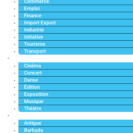
Commerce
Emploi
Finance
Import Export
Industrie
Initiative
Tourisme
Transport
Culture
Cinéma
Concert
Danse
Édition
Exposition
Musique
Théâtre
Caraïbe
Antigue
Barbuda