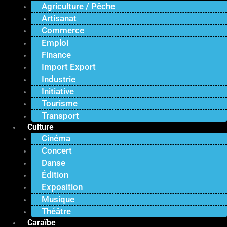
Agriculture / Pêche
Artisanat
Commerce
Emploi
Finance
Import Export
Industrie
Initiative
Tourisme
Transport
Culture
Cinéma
Concert
Danse
Édition
Exposition
Musique
Théâtre
Caraïbe