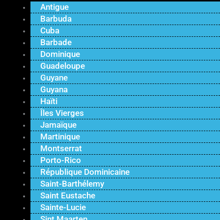
Antigue
Barbuda
Cuba
Barbade
Dominique
Guadeloupe
Guyane
Guyana
Haïti
Îles Vierges
Jamaïque
Martinique
Montserrat
Porto-Rico
République Dominicaine
Saint-Barthélemy
Saint Eustache
Sainte-Lucie
Sint Maarten