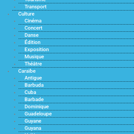
Transport
Culture
Cinéma
Concert
Danse
Édition
Exposition
Musique
Théâtre
Caraïbe
Antigue
Barbuda
Cuba
Barbade
Dominique
Guadeloupe
Guyane
Guyana