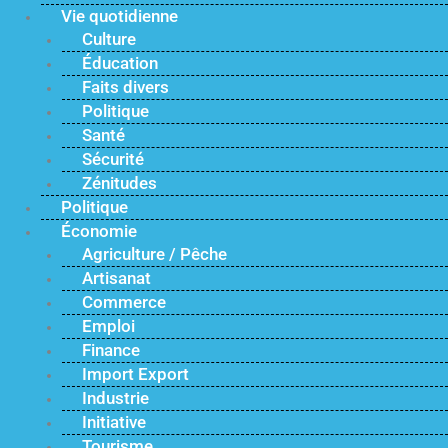
Vie quotidienne
Culture
Éducation
Faits divers
Politique
Santé
Sécurité
Zénitudes
Politique
Économie
Agriculture / Pêche
Artisanat
Commerce
Emploi
Finance
Import Export
Industrie
Initiative
Tourisme