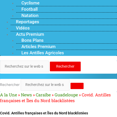
Cyclisme
Football
Natation
Reportages
Vidéos
Actu Premium
Bons Plans
Articles Premium
Les Antilles Agricoles
Rechercher
Rechercher
A la Une
»
News
»
Caraïbe
»
Guadeloupe
»
Covid. Antilles
françaises et Îles du Nord blacklistées
Covid. Antilles françaises et Îles du Nord blacklistées