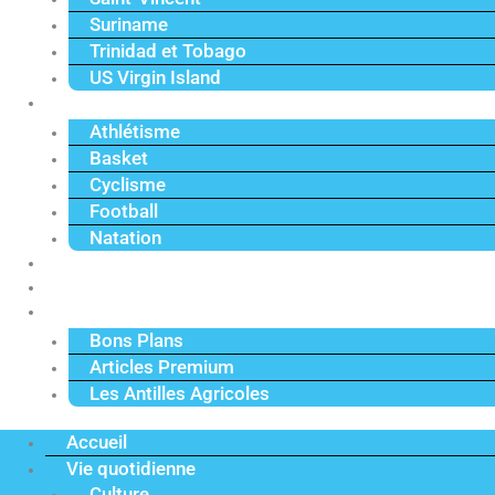
Suriname
Trinidad et Tobago
US Virgin Island
Sport
Athlétisme
Basket
Cyclisme
Football
Natation
Reportages
Vidéos
Actu Premium
Bons Plans
Articles Premium
Les Antilles Agricoles
Accueil
Vie quotidienne
Culture