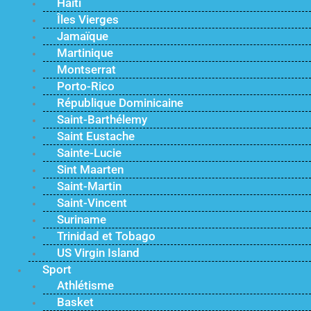
Haïti
Îles Vierges
Jamaïque
Martinique
Montserrat
Porto-Rico
République Dominicaine
Saint-Barthélemy
Saint Eustache
Sainte-Lucie
Sint Maarten
Saint-Martin
Saint-Vincent
Suriname
Trinidad et Tobago
US Virgin Island
Sport
Athlétisme
Basket