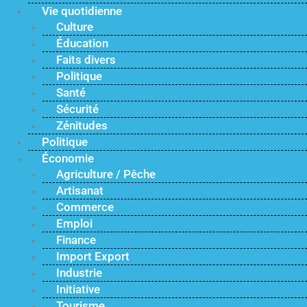
Vie quotidienne
Culture
Éducation
Faits divers
Politique
Santé
Sécurité
Zénitudes
Politique
Économie
Agriculture / Pêche
Artisanat
Commerce
Emploi
Finance
Import Export
Industrie
Initiative
Tourisme