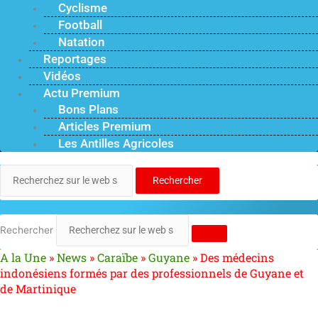
Cyclisme
Football
Natation
Reportages
Vidéos
Actu Premium
Bons Plans
Articles Premium
Les Antilles Agricoles
Rechercher
Rechercher
A la Une
»
News
»
Caraïbe
»
Guyane
»
Des médecins
indonésiens formés par des professionnels de Guyane et
de Martinique