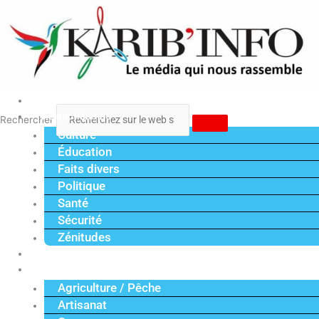
Aller
au
contenu
Accueil
Vie quotidienne
Rechercher
Culture
Éducation
Faits divers
Politique
Santé
Sécurité
Zénitudes
Politique
Économie
Agriculture / Pêche
Artisanat