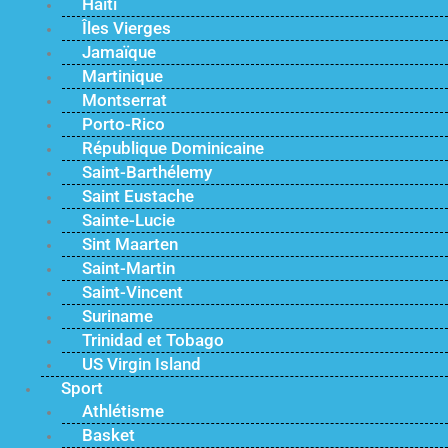
Haïti
Îles Vierges
Jamaïque
Martinique
Montserrat
Porto-Rico
République Dominicaine
Saint-Barthélemy
Saint Eustache
Sainte-Lucie
Sint Maarten
Saint-Martin
Saint-Vincent
Suriname
Trinidad et Tobago
US Virgin Island
Sport
Athlétisme
Basket