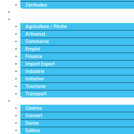
Zénitudes
Politique
Économie
Agriculture / Pêche
Artisanat
Commerce
Emploi
Finance
Import Export
Industrie
Initiative
Tourisme
Transport
Culture
Cinéma
Concert
Danse
Édition