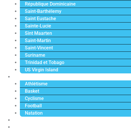
République Dominicaine
Saint-Barthélemy
Saint Eustache
Sainte-Lucie
Sint Maarten
Saint-Martin
Saint-Vincent
Suriname
Trinidad et Tobago
US Virgin Island
Sport
Athlétisme
Basket
Cyclisme
Football
Natation
Reportages
Vidéos