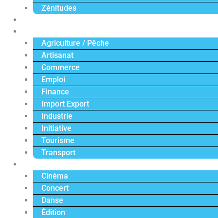
Zénitudes
Politique
Économie
Agriculture / Pêche
Artisanat
Commerce
Emploi
Finance
Import Export
Industrie
Initiative
Tourisme
Transport
Culture
Cinéma
Concert
Danse
Édition