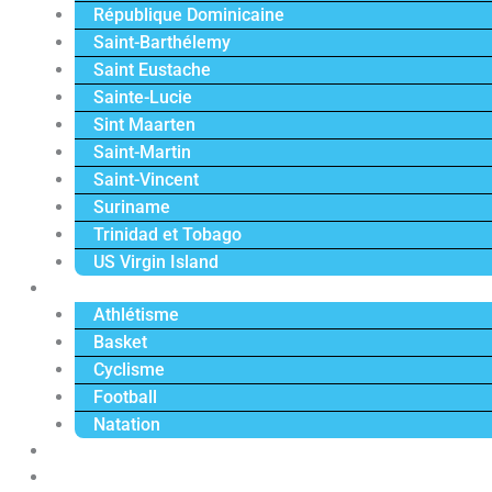
République Dominicaine
Saint-Barthélemy
Saint Eustache
Sainte-Lucie
Sint Maarten
Saint-Martin
Saint-Vincent
Suriname
Trinidad et Tobago
US Virgin Island
Sport
Athlétisme
Basket
Cyclisme
Football
Natation
Reportages
Vidéos