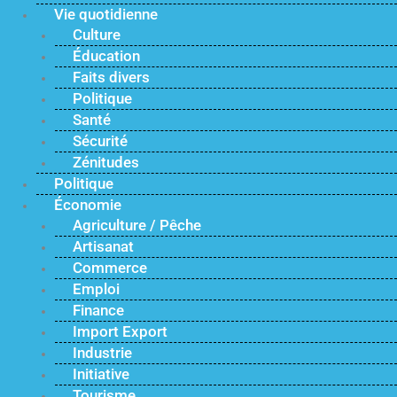
Vie quotidienne
Culture
Éducation
Faits divers
Politique
Santé
Sécurité
Zénitudes
Politique
Économie
Agriculture / Pêche
Artisanat
Commerce
Emploi
Finance
Import Export
Industrie
Initiative
Tourisme