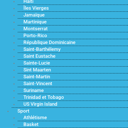
Haïti
Îles Vierges
Jamaïque
Martinique
Montserrat
Porto-Rico
République Dominicaine
Saint-Barthélemy
Saint Eustache
Sainte-Lucie
Sint Maarten
Saint-Martin
Saint-Vincent
Suriname
Trinidad et Tobago
US Virgin Island
Sport
Athlétisme
Basket