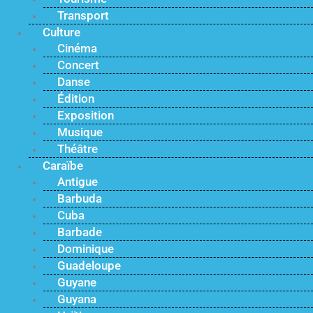
Transport
Culture
Cinéma
Concert
Danse
Édition
Exposition
Musique
Théâtre
Caraïbe
Antigue
Barbuda
Cuba
Barbade
Dominique
Guadeloupe
Guyane
Guyana