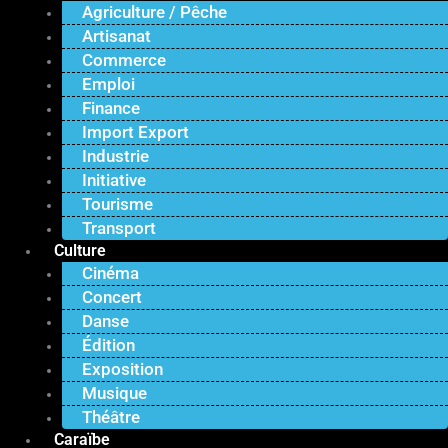
Agriculture / Pêche
Artisanat
Commerce
Emploi
Finance
Import Export
Industrie
Initiative
Tourisme
Transport
Culture
Cinéma
Concert
Danse
Édition
Exposition
Musique
Théâtre
Caraïbe