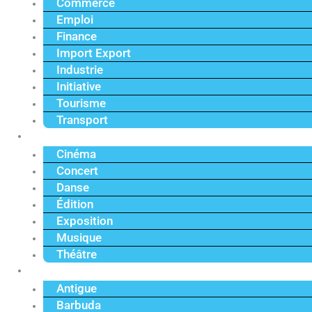
Commerce
Emploi
Finance
Import Export
Industrie
Initiative
Tourisme
Transport
Culture
Cinéma
Concert
Danse
Édition
Exposition
Musique
Théâtre
Caraïbe
Antigue
Barbuda