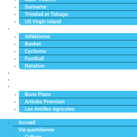
Suriname
Trinidad et Tobago
US Virgin Island
Sport
Athlétisme
Basket
Cyclisme
Football
Natation
Reportages
Vidéos
Actu Premium
Bons Plans
Articles Premium
Les Antilles Agricoles
Accueil
Vie quotidienne
Culture