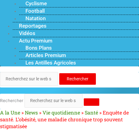
Cyclisme
Football
Natation
Reportages
Vidéos
Actu Premium
Bons Plans
Articles Premium
Les Antilles Agricoles
Rechercher
Rechercher
A la Une
»
News
»
Vie quotidienne
»
Santé
»
Enquête de
santé. L’obésité, une maladie chronique trop souvent
stigmatisée