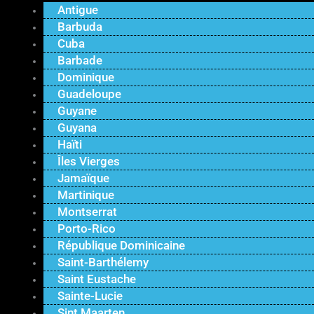
Antigue
Barbuda
Cuba
Barbade
Dominique
Guadeloupe
Guyane
Guyana
Haïti
Îles Vierges
Jamaïque
Martinique
Montserrat
Porto-Rico
République Dominicaine
Saint-Barthélemy
Saint Eustache
Sainte-Lucie
Sint Maarten