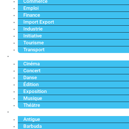
Commerce
Emploi
Finance
Import Export
Industrie
Initiative
Tourisme
Transport
Culture
Cinéma
Concert
Danse
Édition
Exposition
Musique
Théâtre
Caraïbe
Antigue
Barbuda