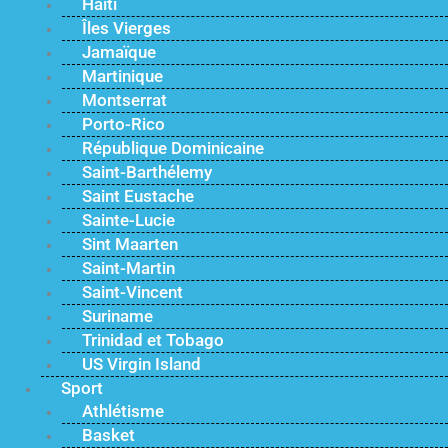
Haïti
Îles Vierges
Jamaïque
Martinique
Montserrat
Porto-Rico
République Dominicaine
Saint-Barthélemy
Saint Eustache
Sainte-Lucie
Sint Maarten
Saint-Martin
Saint-Vincent
Suriname
Trinidad et Tobago
US Virgin Island
Sport
Athlétisme
Basket