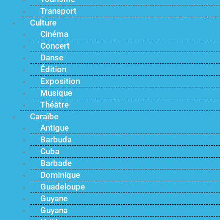
Transport
Culture
Cinéma
Concert
Danse
Édition
Exposition
Musique
Théâtre
Caraïbe
Antigue
Barbuda
Cuba
Barbade
Dominique
Guadeloupe
Guyane
Guyana