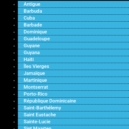
Antigue
Barbuda
Cuba
Barbade
Dominique
Guadeloupe
Guyane
Guyana
Haïti
Îles Vierges
Jamaïque
Martinique
Montserrat
Porto-Rico
République Dominicaine
Saint-Barthélemy
Saint Eustache
Sainte-Lucie
Sint Maarten