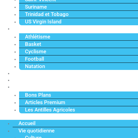
Suriname
Trinidad et Tobago
US Virgin Island
Sport
Athlétisme
Basket
Cyclisme
Football
Natation
Reportages
Vidéos
Actu Premium
Bons Plans
Articles Premium
Les Antilles Agricoles
Accueil
Vie quotidienne
Culture