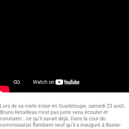
Lors de sa visite éclair en Guadeloupe, samedi 23 août,
Bruno Retailleau n’est pas juste venu écouter et
constater… ce qu’il savait déjà. Dans la cour du
commissariat flambant neuf qu’il a inauguré à Basse-