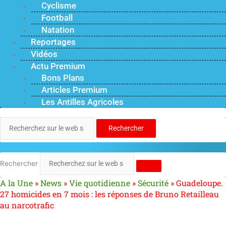
Cyclisme
Football
Natation
Reportages
Vidéos
Actu Premium
Bons Plans
Articles Premium
Les Antilles Agricoles
Rechercher
Rechercher
A la Une
»
News
»
Vie quotidienne
»
Sécurité
»
Guadeloupe.
27 homicides en 7 mois : les réponses de Bruno Retailleau
au narcotrafic