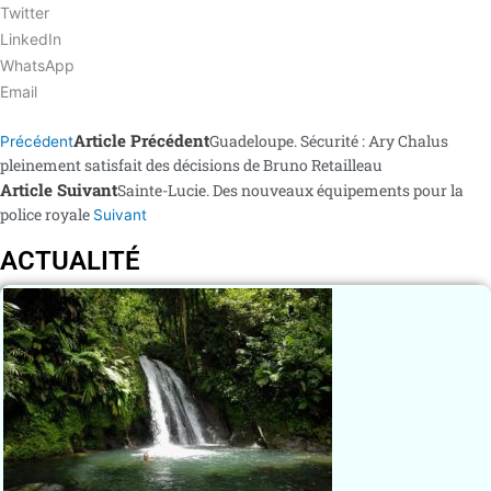
Twitter
LinkedIn
WhatsApp
Email
Article Précédent
Guadeloupe. Sécurité : Ary Chalus
Précédent
pleinement satisfait des décisions de Bruno Retailleau
Article Suivant
Sainte-Lucie. Des nouveaux équipements pour la
police royale
Suivant
ACTUALITÉ