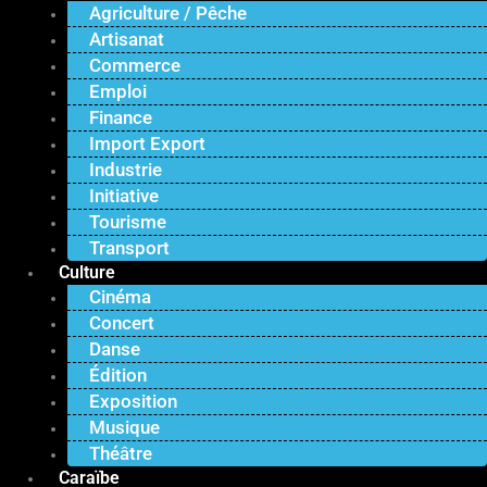
Agriculture / Pêche
Artisanat
Commerce
Emploi
Finance
Import Export
Industrie
Initiative
Tourisme
Transport
Culture
Cinéma
Concert
Danse
Édition
Exposition
Musique
Théâtre
Caraïbe