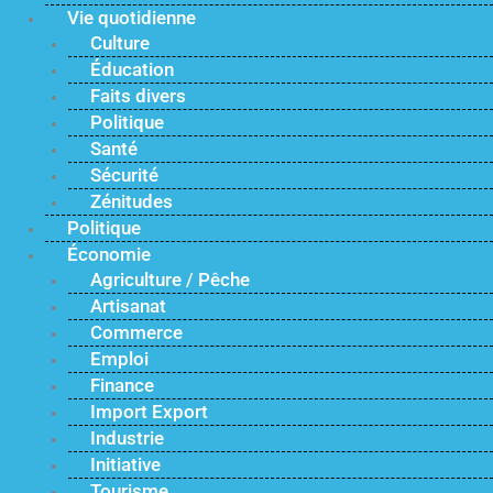
Vie quotidienne
Culture
Éducation
Faits divers
Politique
Santé
Sécurité
Zénitudes
Politique
Économie
Agriculture / Pêche
Artisanat
Commerce
Emploi
Finance
Import Export
Industrie
Initiative
Tourisme