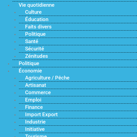
Vie quotidienne
Culture
Éducation
Faits divers
Politique
Santé
Sécurité
Zénitudes
Politique
Économie
Agriculture / Pêche
Artisanat
Commerce
Emploi
Finance
Import Export
Industrie
Initiative
Tourisme