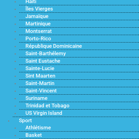
Haïti
Îles Vierges
Jamaïque
Martinique
Montserrat
Porto-Rico
République Dominicaine
Saint-Barthélemy
Saint Eustache
Sainte-Lucie
Sint Maarten
Saint-Martin
Saint-Vincent
Suriname
Trinidad et Tobago
US Virgin Island
Sport
Athlétisme
Basket