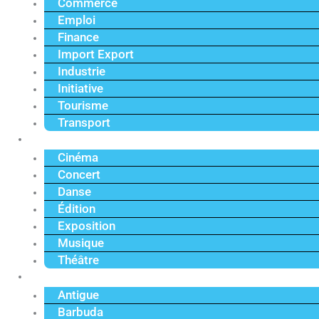
Commerce
Emploi
Finance
Import Export
Industrie
Initiative
Tourisme
Transport
Culture
Cinéma
Concert
Danse
Édition
Exposition
Musique
Théâtre
Caraïbe
Antigue
Barbuda