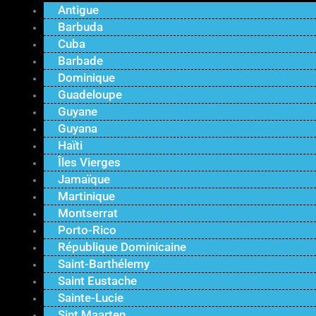
Antigue
Barbuda
Cuba
Barbade
Dominique
Guadeloupe
Guyane
Guyana
Haïti
Îles Vierges
Jamaïque
Martinique
Montserrat
Porto-Rico
République Dominicaine
Saint-Barthélemy
Saint Eustache
Sainte-Lucie
Sint Maarten