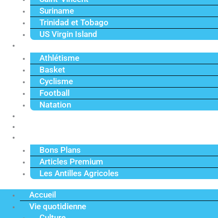
Suriname
Trinidad et Tobago
US Virgin Island
Sport
Athlétisme
Basket
Cyclisme
Football
Natation
Reportages
Vidéos
Actu Premium
Bons Plans
Articles Premium
Les Antilles Agricoles
Accueil
Vie quotidienne
Culture