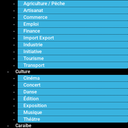
Agriculture / Pêche
Artisanat
Commerce
Emploi
Finance
Import Export
Industrie
Initiative
Tourisme
Transport
Culture
Cinéma
Concert
Danse
Édition
Exposition
Musique
Théâtre
Caraïbe