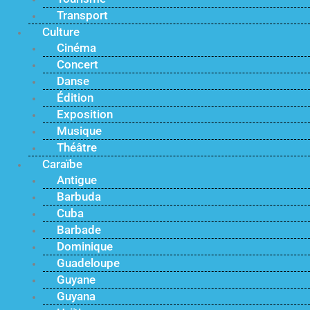
Transport
Culture
Cinéma
Concert
Danse
Édition
Exposition
Musique
Théâtre
Caraïbe
Antigue
Barbuda
Cuba
Barbade
Dominique
Guadeloupe
Guyane
Guyana