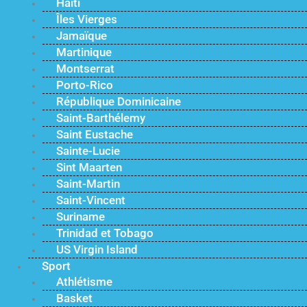
Haïti
Îles Vierges
Jamaïque
Martinique
Montserrat
Porto-Rico
République Dominicaine
Saint-Barthélemy
Saint Eustache
Sainte-Lucie
Sint Maarten
Saint-Martin
Saint-Vincent
Suriname
Trinidad et Tobago
US Virgin Island
Sport
Athlétisme
Basket