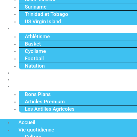
Suriname
Trinidad et Tobago
US Virgin Island
Sport
Athlétisme
Basket
Cyclisme
Football
Natation
Reportages
Vidéos
Actu Premium
Bons Plans
Articles Premium
Les Antilles Agricoles
Accueil
Vie quotidienne
Culture