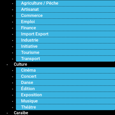
Agriculture / Pêche
Artisanat
Commerce
Emploi
Finance
Import Export
Industrie
Initiative
Tourisme
Transport
Culture
Cinéma
Concert
Danse
Édition
Exposition
Musique
Théâtre
Caraïbe