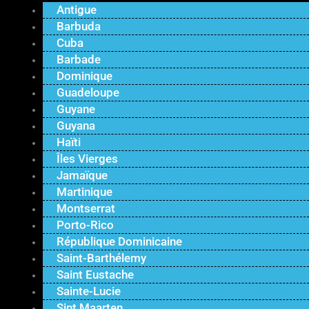
Antigue
Barbuda
Cuba
Barbade
Dominique
Guadeloupe
Guyane
Guyana
Haïti
Îles Vierges
Jamaïque
Martinique
Montserrat
Porto-Rico
République Dominicaine
Saint-Barthélemy
Saint Eustache
Sainte-Lucie
Sint Maarten