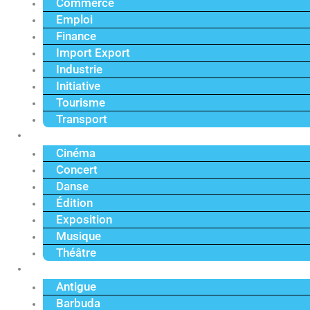
Commerce
Emploi
Finance
Import Export
Industrie
Initiative
Tourisme
Transport
Culture
Cinéma
Concert
Danse
Édition
Exposition
Musique
Théâtre
Caraïbe
Antigue
Barbuda