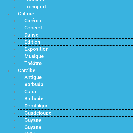
Transport
Culture
Cinéma
Concert
Danse
Édition
Exposition
Musique
Théâtre
Caraïbe
Antigue
Barbuda
Cuba
Barbade
Dominique
Guadeloupe
Guyane
Guyana