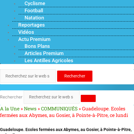
Cyclisme
Football
Natation
Reportages
Vidéos
Actu Premium
Bons Plans
Articles Premium
Les Antilles Agricoles
Rechercher
Rechercher
A la Une
»
News
»
COMMUNIQUÉS
»
Guadeloupe. Ecoles
fermées aux Abymes, au Gosier, à Pointe-à-Pitre, ce lundi
Guadeloupe. Ecoles fermées aux Abymes, au Gosier, à Pointe-à-Pitre,