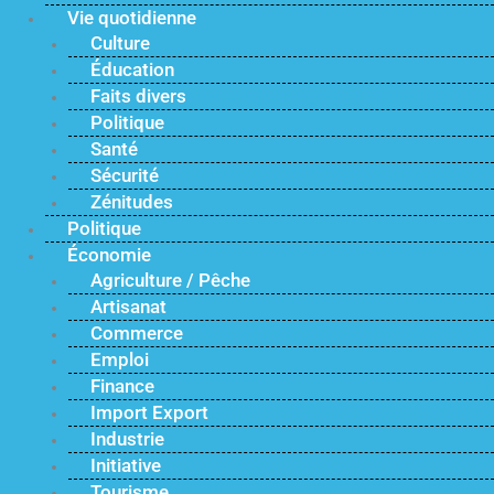
Vie quotidienne
Culture
Éducation
Faits divers
Politique
Santé
Sécurité
Zénitudes
Politique
Économie
Agriculture / Pêche
Artisanat
Commerce
Emploi
Finance
Import Export
Industrie
Initiative
Tourisme