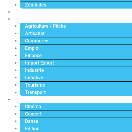
Zénitudes
Politique
Économie
Agriculture / Pêche
Artisanat
Commerce
Emploi
Finance
Import Export
Industrie
Initiative
Tourisme
Transport
Culture
Cinéma
Concert
Danse
Édition