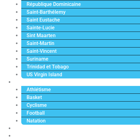
République Dominicaine
Saint-Barthélemy
Saint Eustache
Sainte-Lucie
Sint Maarten
Saint-Martin
Saint-Vincent
Suriname
Trinidad et Tobago
US Virgin Island
Sport
Athlétisme
Basket
Cyclisme
Football
Natation
Reportages
Vidéos