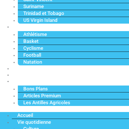
Suriname
Trinidad et Tobago
US Virgin Island
Sport
Athlétisme
Basket
Cyclisme
Football
Natation
Reportages
Vidéos
Actu Premium
Bons Plans
Articles Premium
Les Antilles Agricoles
Accueil
Vie quotidienne
Culture