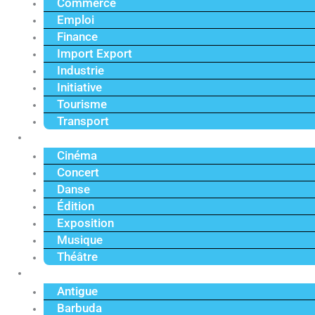
Commerce
Emploi
Finance
Import Export
Industrie
Initiative
Tourisme
Transport
Culture
Cinéma
Concert
Danse
Édition
Exposition
Musique
Théâtre
Caraïbe
Antigue
Barbuda