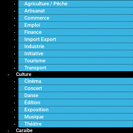
Agriculture / Pêche
Artisanat
Commerce
Emploi
Finance
Import Export
Industrie
Initiative
Tourisme
Transport
Culture
Cinéma
Concert
Danse
Édition
Exposition
Musique
Théâtre
Caraïbe