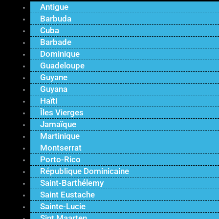
Antigue
Barbuda
Cuba
Barbade
Dominique
Guadeloupe
Guyane
Guyana
Haïti
Îles Vierges
Jamaïque
Martinique
Montserrat
Porto-Rico
République Dominicaine
Saint-Barthélemy
Saint Eustache
Sainte-Lucie
Sint Maarten