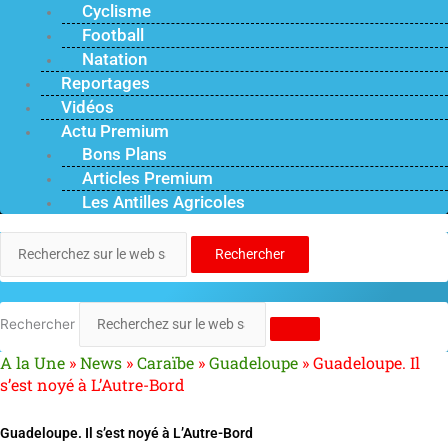
Cyclisme
Football
Natation
Reportages
Vidéos
Actu Premium
Bons Plans
Articles Premium
Les Antilles Agricoles
Rechercher
Rechercher
A la Une
»
News
»
Caraïbe
»
Guadeloupe
»
Guadeloupe. Il
s’est noyé à L’Autre-Bord
Guadeloupe. Il s’est noyé à L’Autre-Bord