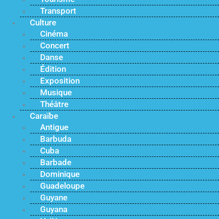
Transport
Culture
Cinéma
Concert
Danse
Édition
Exposition
Musique
Théâtre
Caraïbe
Antigue
Barbuda
Cuba
Barbade
Dominique
Guadeloupe
Guyane
Guyana