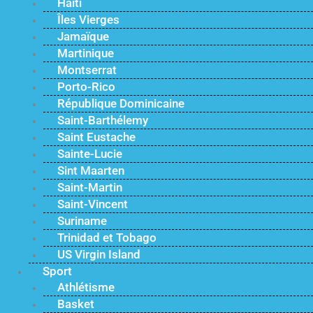
Haïti
Îles Vierges
Jamaïque
Martinique
Montserrat
Porto-Rico
République Dominicaine
Saint-Barthélemy
Saint Eustache
Sainte-Lucie
Sint Maarten
Saint-Martin
Saint-Vincent
Suriname
Trinidad et Tobago
US Virgin Island
Sport
Athlétisme
Basket