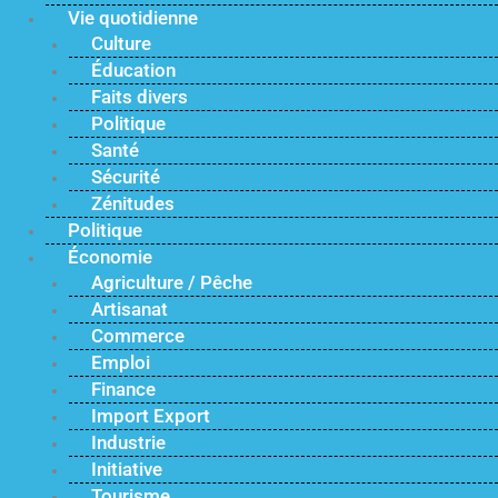
Vie quotidienne
Culture
Éducation
Faits divers
Politique
Santé
Sécurité
Zénitudes
Politique
Économie
Agriculture / Pêche
Artisanat
Commerce
Emploi
Finance
Import Export
Industrie
Initiative
Tourisme