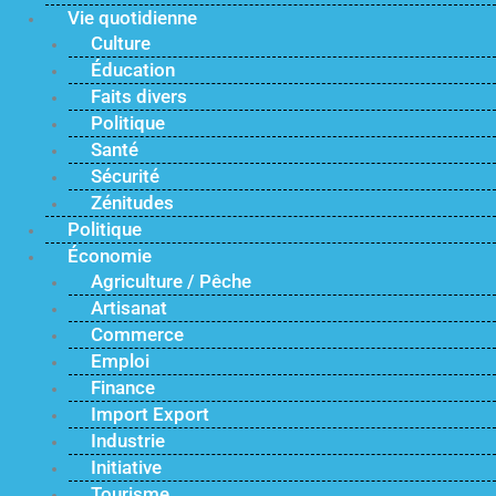
Vie quotidienne
Culture
Éducation
Faits divers
Politique
Santé
Sécurité
Zénitudes
Politique
Économie
Agriculture / Pêche
Artisanat
Commerce
Emploi
Finance
Import Export
Industrie
Initiative
Tourisme