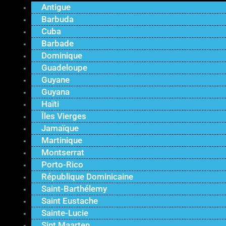
Antigue
Barbuda
Cuba
Barbade
Dominique
Guadeloupe
Guyane
Guyana
Haïti
Îles Vierges
Jamaïque
Martinique
Montserrat
Porto-Rico
République Dominicaine
Saint-Barthélemy
Saint Eustache
Sainte-Lucie
Sint Maarten