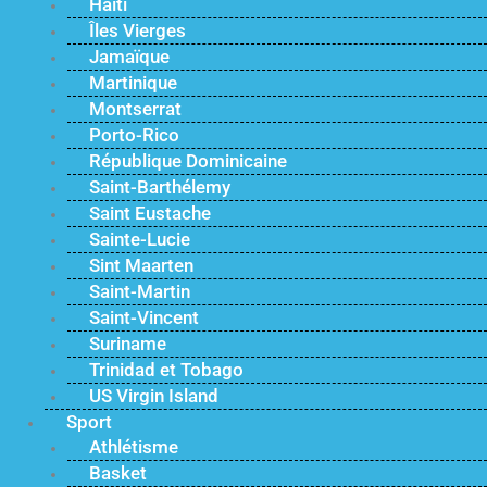
Haïti
Îles Vierges
Jamaïque
Martinique
Montserrat
Porto-Rico
République Dominicaine
Saint-Barthélemy
Saint Eustache
Sainte-Lucie
Sint Maarten
Saint-Martin
Saint-Vincent
Suriname
Trinidad et Tobago
US Virgin Island
Sport
Athlétisme
Basket