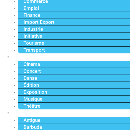
Commerce
Emploi
Finance
Import Export
Industrie
Initiative
Tourisme
Transport
Culture
Cinéma
Concert
Danse
Édition
Exposition
Musique
Théâtre
Caraïbe
Antigue
Barbuda