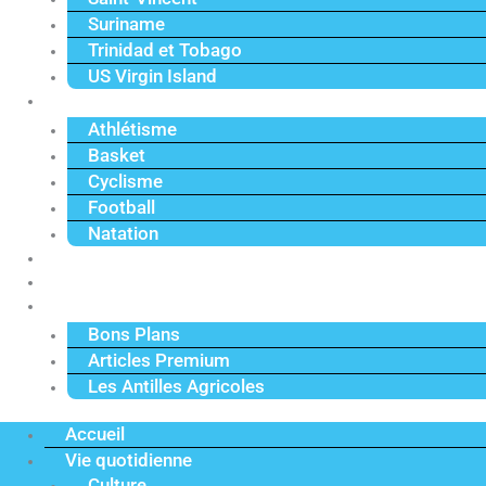
Suriname
Trinidad et Tobago
US Virgin Island
Sport
Athlétisme
Basket
Cyclisme
Football
Natation
Reportages
Vidéos
Actu Premium
Bons Plans
Articles Premium
Les Antilles Agricoles
Accueil
Vie quotidienne
Culture