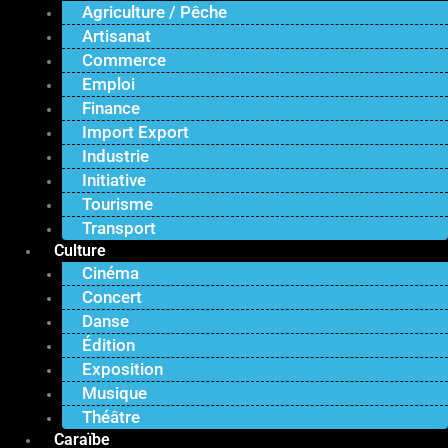
Agriculture / Pêche
Artisanat
Commerce
Emploi
Finance
Import Export
Industrie
Initiative
Tourisme
Transport
Culture
Cinéma
Concert
Danse
Édition
Exposition
Musique
Théâtre
Caraïbe