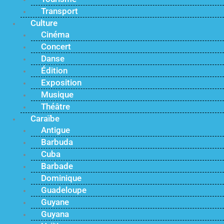
Transport
Culture
Cinéma
Concert
Danse
Édition
Exposition
Musique
Théâtre
Caraïbe
Antigue
Barbuda
Cuba
Barbade
Dominique
Guadeloupe
Guyane
Guyana