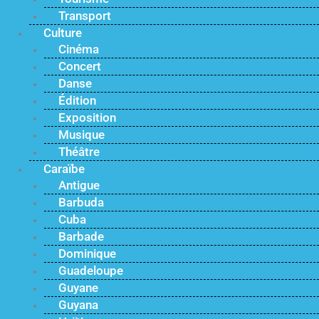
Transport
Culture
Cinéma
Concert
Danse
Édition
Exposition
Musique
Théâtre
Caraïbe
Antigue
Barbuda
Cuba
Barbade
Dominique
Guadeloupe
Guyane
Guyana