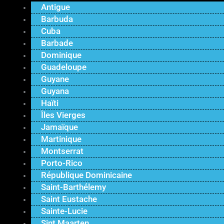
Antigue
Barbuda
Cuba
Barbade
Dominique
Guadeloupe
Guyane
Guyana
Haïti
Îles Vierges
Jamaïque
Martinique
Montserrat
Porto-Rico
République Dominicaine
Saint-Barthélemy
Saint Eustache
Sainte-Lucie
Sint Maarten