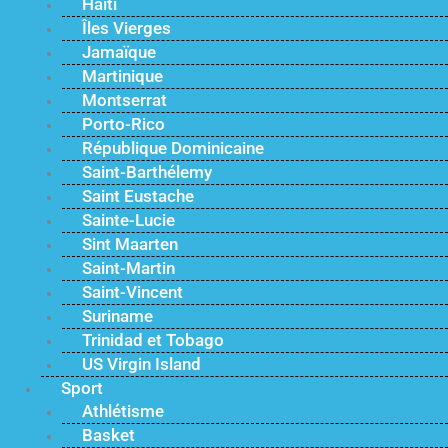
Haïti
Îles Vierges
Jamaïque
Martinique
Montserrat
Porto-Rico
République Dominicaine
Saint-Barthélemy
Saint Eustache
Sainte-Lucie
Sint Maarten
Saint-Martin
Saint-Vincent
Suriname
Trinidad et Tobago
US Virgin Island
Sport
Athlétisme
Basket