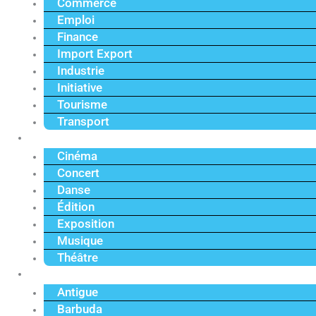
Commerce
Emploi
Finance
Import Export
Industrie
Initiative
Tourisme
Transport
Culture
Cinéma
Concert
Danse
Édition
Exposition
Musique
Théâtre
Caraïbe
Antigue
Barbuda