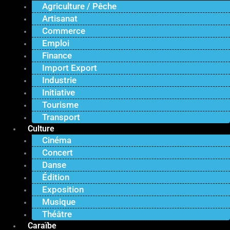
Agriculture / Pêche
Artisanat
Commerce
Emploi
Finance
Import Export
Industrie
Initiative
Tourisme
Transport
Culture
Cinéma
Concert
Danse
Édition
Exposition
Musique
Théâtre
Caraïbe