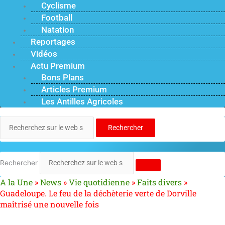
Cyclisme
Football
Natation
Reportages
Vidéos
Actu Premium
Bons Plans
Articles Premium
Les Antilles Agricoles
Rechercher
Rechercher
A la Une
»
News
»
Vie quotidienne
»
Faits divers
»
Guadeloupe. Le feu de la déchèterie verte de Dorville
maîtrisé une nouvelle fois