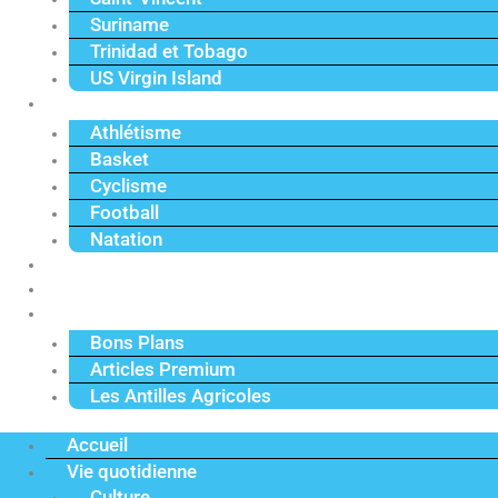
Suriname
Trinidad et Tobago
US Virgin Island
Sport
Athlétisme
Basket
Cyclisme
Football
Natation
Reportages
Vidéos
Actu Premium
Bons Plans
Articles Premium
Les Antilles Agricoles
Accueil
Vie quotidienne
Culture