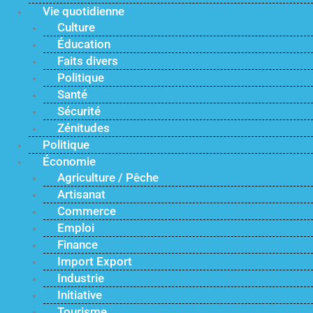
Vie quotidienne
Culture
Éducation
Faits divers
Politique
Santé
Sécurité
Zénitudes
Politique
Économie
Agriculture / Pêche
Artisanat
Commerce
Emploi
Finance
Import Export
Industrie
Initiative
Tourisme