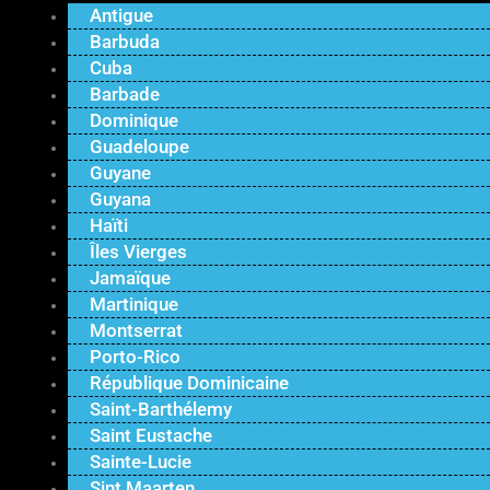
Antigue
Barbuda
Cuba
Barbade
Dominique
Guadeloupe
Guyane
Guyana
Haïti
Îles Vierges
Jamaïque
Martinique
Montserrat
Porto-Rico
République Dominicaine
Saint-Barthélemy
Saint Eustache
Sainte-Lucie
Sint Maarten