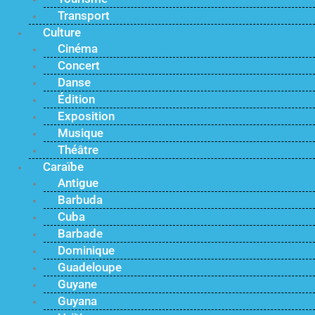
Transport
Culture
Cinéma
Concert
Danse
Édition
Exposition
Musique
Théâtre
Caraïbe
Antigue
Barbuda
Cuba
Barbade
Dominique
Guadeloupe
Guyane
Guyana