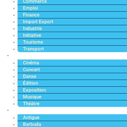
Commerce
Emploi
Finance
Import Export
Industrie
Initiative
Tourisme
Transport
Culture
Cinéma
Concert
Danse
Édition
Exposition
Musique
Théâtre
Caraïbe
Antigue
Barbuda