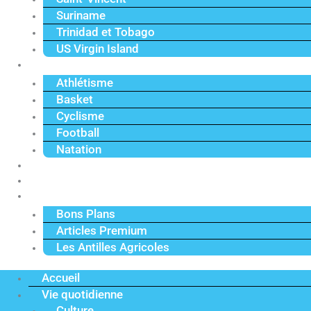
Suriname
Trinidad et Tobago
US Virgin Island
Sport
Athlétisme
Basket
Cyclisme
Football
Natation
Reportages
Vidéos
Actu Premium
Bons Plans
Articles Premium
Les Antilles Agricoles
Accueil
Vie quotidienne
Culture