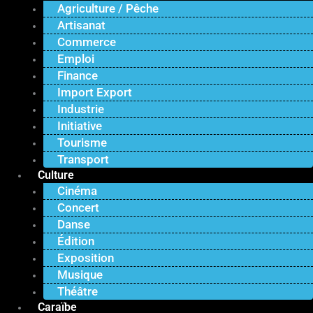
Agriculture / Pêche
Artisanat
Commerce
Emploi
Finance
Import Export
Industrie
Initiative
Tourisme
Transport
Culture
Cinéma
Concert
Danse
Édition
Exposition
Musique
Théâtre
Caraïbe