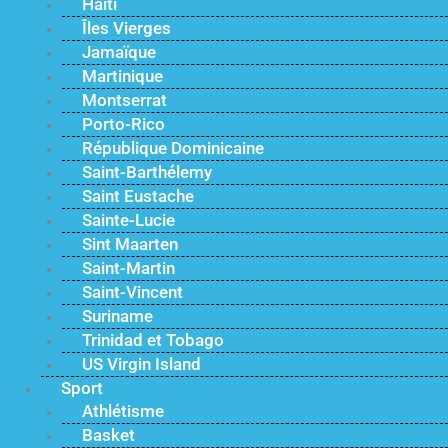
Haïti
Îles Vierges
Jamaïque
Martinique
Montserrat
Porto-Rico
République Dominicaine
Saint-Barthélemy
Saint Eustache
Sainte-Lucie
Sint Maarten
Saint-Martin
Saint-Vincent
Suriname
Trinidad et Tobago
US Virgin Island
Sport
Athlétisme
Basket