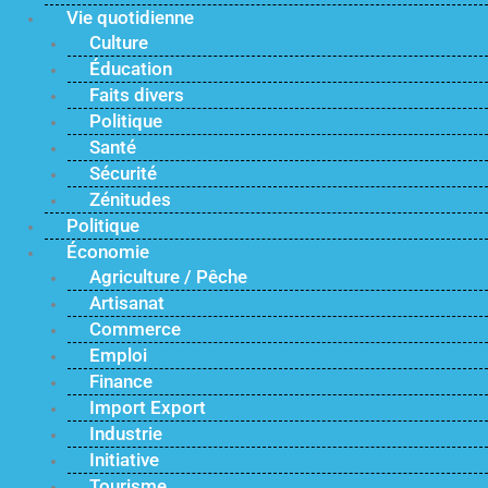
Vie quotidienne
Culture
Éducation
Faits divers
Politique
Santé
Sécurité
Zénitudes
Politique
Économie
Agriculture / Pêche
Artisanat
Commerce
Emploi
Finance
Import Export
Industrie
Initiative
Tourisme