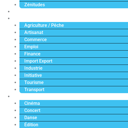
Zénitudes
Politique
Économie
Agriculture / Pêche
Artisanat
Commerce
Emploi
Finance
Import Export
Industrie
Initiative
Tourisme
Transport
Culture
Cinéma
Concert
Danse
Édition