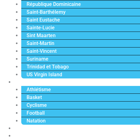
République Dominicaine
Saint-Barthélemy
Saint Eustache
Sainte-Lucie
Sint Maarten
Saint-Martin
Saint-Vincent
Suriname
Trinidad et Tobago
US Virgin Island
Sport
Athlétisme
Basket
Cyclisme
Football
Natation
Reportages
Vidéos