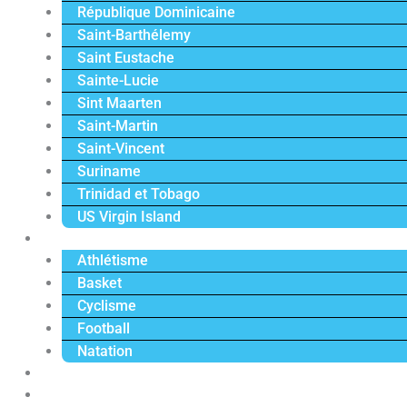
République Dominicaine
Saint-Barthélemy
Saint Eustache
Sainte-Lucie
Sint Maarten
Saint-Martin
Saint-Vincent
Suriname
Trinidad et Tobago
US Virgin Island
Sport
Athlétisme
Basket
Cyclisme
Football
Natation
Reportages
Vidéos