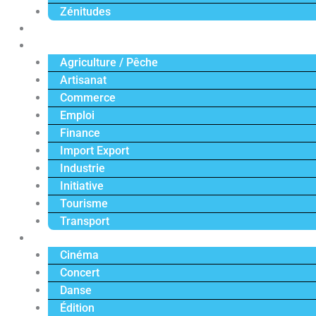
Zénitudes
Politique
Économie
Agriculture / Pêche
Artisanat
Commerce
Emploi
Finance
Import Export
Industrie
Initiative
Tourisme
Transport
Culture
Cinéma
Concert
Danse
Édition