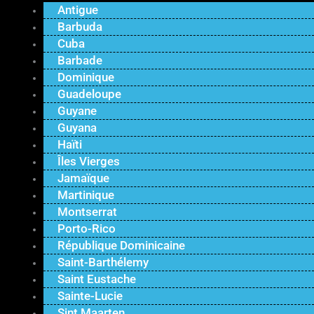
Antigue
Barbuda
Cuba
Barbade
Dominique
Guadeloupe
Guyane
Guyana
Haïti
Îles Vierges
Jamaïque
Martinique
Montserrat
Porto-Rico
République Dominicaine
Saint-Barthélemy
Saint Eustache
Sainte-Lucie
Sint Maarten