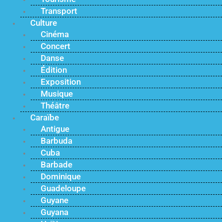
Transport
Culture
Cinéma
Concert
Danse
Édition
Exposition
Musique
Théâtre
Caraïbe
Antigue
Barbuda
Cuba
Barbade
Dominique
Guadeloupe
Guyane
Guyana