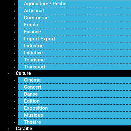
Agriculture / Pêche
Artisanat
Commerce
Emploi
Finance
Import Export
Industrie
Initiative
Tourisme
Transport
Culture
Cinéma
Concert
Danse
Édition
Exposition
Musique
Théâtre
Caraïbe