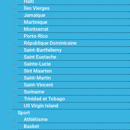
Haïti
Îles Vierges
Jamaïque
Martinique
Montserrat
Porto-Rico
République Dominicaine
Saint-Barthélemy
Saint Eustache
Sainte-Lucie
Sint Maarten
Saint-Martin
Saint-Vincent
Suriname
Trinidad et Tobago
US Virgin Island
Sport
Athlétisme
Basket