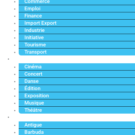
Commerce
Emploi
Finance
Import Export
Industrie
Initiative
Tourisme
Transport
Culture
Cinéma
Concert
Danse
Édition
Exposition
Musique
Théâtre
Caraïbe
Antigue
Barbuda