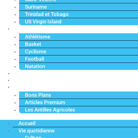
Suriname
Trinidad et Tobago
US Virgin Island
Sport
Athlétisme
Basket
Cyclisme
Football
Natation
Reportages
Vidéos
Actu Premium
Bons Plans
Articles Premium
Les Antilles Agricoles
Accueil
Vie quotidienne
Culture