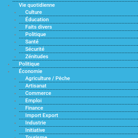
Vie quotidienne
Culture
Éducation
Faits divers
Politique
Santé
Sécurité
Zénitudes
Politique
Économie
Agriculture / Pêche
Artisanat
Commerce
Emploi
Finance
Import Export
Industrie
Initiative
Tourisme