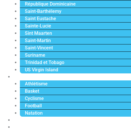
République Dominicaine
Saint-Barthélemy
Saint Eustache
Sainte-Lucie
Sint Maarten
Saint-Martin
Saint-Vincent
Suriname
Trinidad et Tobago
US Virgin Island
Sport
Athlétisme
Basket
Cyclisme
Football
Natation
Reportages
Vidéos