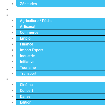
Zénitudes
Politique
Économie
Agriculture / Pêche
Artisanat
Commerce
Emploi
Finance
Import Export
Industrie
Initiative
Tourisme
Transport
Culture
Cinéma
Concert
Danse
Édition