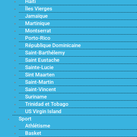
Haïti
Îles Vierges
Jamaïque
Martinique
Montserrat
Porto-Rico
République Dominicaine
Saint-Barthélemy
Saint Eustache
Sainte-Lucie
Sint Maarten
Saint-Martin
Saint-Vincent
Suriname
Trinidad et Tobago
US Virgin Island
Sport
Athlétisme
Basket