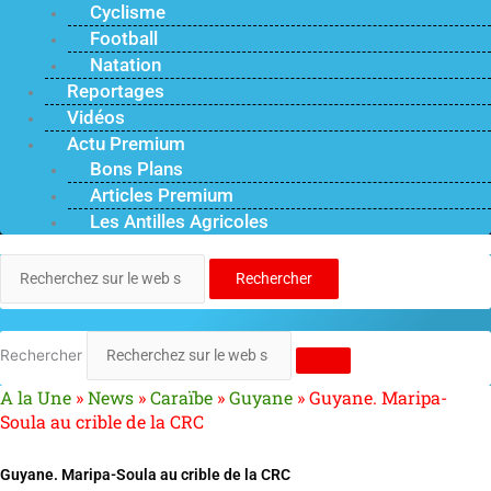
Cyclisme
Football
Natation
Reportages
Vidéos
Actu Premium
Bons Plans
Articles Premium
Les Antilles Agricoles
Rechercher
Rechercher
A la Une
»
News
»
Caraïbe
»
Guyane
»
Guyane. Maripa-
Soula au crible de la CRC
Guyane. Maripa-Soula au crible de la CRC