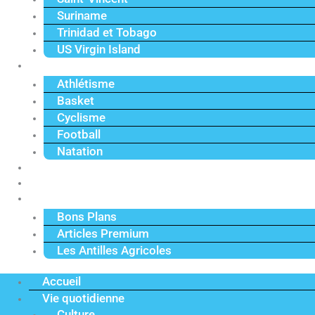
Suriname
Trinidad et Tobago
US Virgin Island
Sport
Athlétisme
Basket
Cyclisme
Football
Natation
Reportages
Vidéos
Actu Premium
Bons Plans
Articles Premium
Les Antilles Agricoles
Accueil
Vie quotidienne
Culture