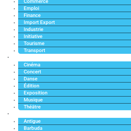
Commerce
Emploi
Finance
Import Export
Industrie
Initiative
Tourisme
Transport
Culture
Cinéma
Concert
Danse
Édition
Exposition
Musique
Théâtre
Caraïbe
Antigue
Barbuda