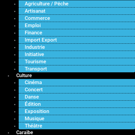
Agriculture / Pêche
Artisanat
Commerce
Emploi
Finance
Import Export
Industrie
Initiative
Tourisme
Transport
Culture
Cinéma
Concert
Danse
Édition
Exposition
Musique
Théâtre
Caraïbe