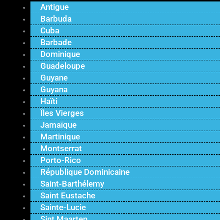
Antigue
Barbuda
Cuba
Barbade
Dominique
Guadeloupe
Guyane
Guyana
Haïti
Îles Vierges
Jamaïque
Martinique
Montserrat
Porto-Rico
République Dominicaine
Saint-Barthélemy
Saint Eustache
Sainte-Lucie
Sint Maarten