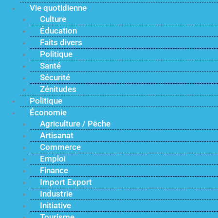
Vie quotidienne
Culture
Éducation
Faits divers
Politique
Santé
Sécurité
Zénitudes
Politique
Économie
Agriculture / Pêche
Artisanat
Commerce
Emploi
Finance
Import Export
Industrie
Initiative
Tourisme