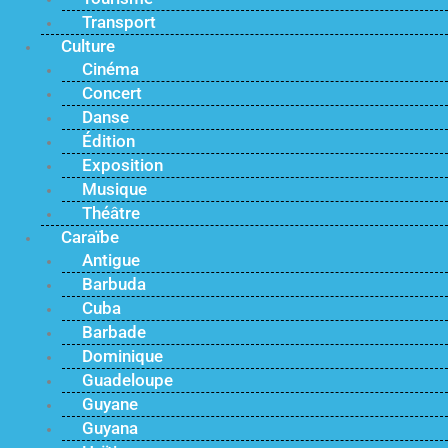
Transport
Culture
Cinéma
Concert
Danse
Édition
Exposition
Musique
Théâtre
Caraïbe
Antigue
Barbuda
Cuba
Barbade
Dominique
Guadeloupe
Guyane
Guyana