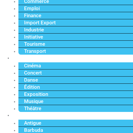
Commerce
Emploi
Finance
Import Export
Industrie
Initiative
Tourisme
Transport
Culture
Cinéma
Concert
Danse
Édition
Exposition
Musique
Théâtre
Caraïbe
Antigue
Barbuda