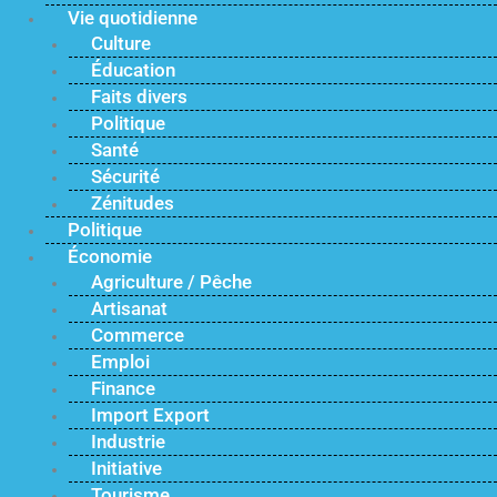
Vie quotidienne
Culture
Éducation
Faits divers
Politique
Santé
Sécurité
Zénitudes
Politique
Économie
Agriculture / Pêche
Artisanat
Commerce
Emploi
Finance
Import Export
Industrie
Initiative
Tourisme