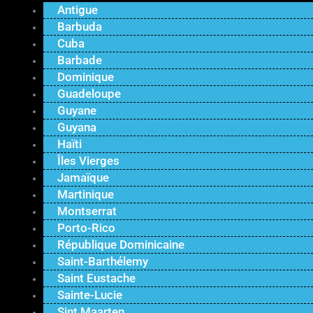
Antigue
Barbuda
Cuba
Barbade
Dominique
Guadeloupe
Guyane
Guyana
Haïti
Îles Vierges
Jamaïque
Martinique
Montserrat
Porto-Rico
République Dominicaine
Saint-Barthélemy
Saint Eustache
Sainte-Lucie
Sint Maarten