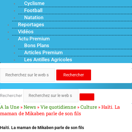
Cyclisme
Football
Natation
Reportages
Vidéos
Actu Premium
Bons Plans
Articles Premium
Les Antilles Agricoles
Rechercher
Rechercher
A la Une
»
News
»
Vie quotidienne
»
Culture
»
Haïti. La
maman de Mikaben parle de son fils
Haïti. La maman de Mikaben parle de son fils