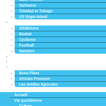
Suriname
Trinidad et Tobago
US Virgin Island
Sport
Athlétisme
Basket
Cyclisme
Football
Natation
Reportages
Vidéos
Actu Premium
Bons Plans
Articles Premium
Les Antilles Agricoles
Accueil
Vie quotidienne
Culture