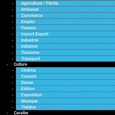
Agriculture / Pêche
Artisanat
Commerce
Emploi
Finance
Import Export
Industrie
Initiative
Tourisme
Transport
Culture
Cinéma
Concert
Danse
Édition
Exposition
Musique
Théâtre
Caraïbe