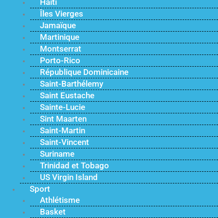
Haïti
Îles Vierges
Jamaïque
Martinique
Montserrat
Porto-Rico
République Dominicaine
Saint-Barthélemy
Saint Eustache
Sainte-Lucie
Sint Maarten
Saint-Martin
Saint-Vincent
Suriname
Trinidad et Tobago
US Virgin Island
Sport
Athlétisme
Basket