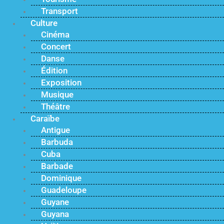
Transport
Culture
Cinéma
Concert
Danse
Édition
Exposition
Musique
Théâtre
Caraïbe
Antigue
Barbuda
Cuba
Barbade
Dominique
Guadeloupe
Guyane
Guyana