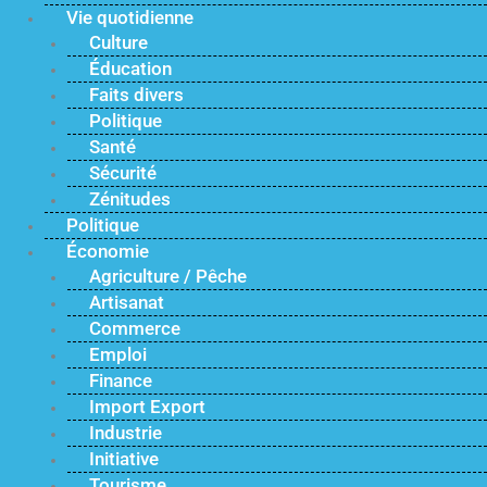
Vie quotidienne
Culture
Éducation
Faits divers
Politique
Santé
Sécurité
Zénitudes
Politique
Économie
Agriculture / Pêche
Artisanat
Commerce
Emploi
Finance
Import Export
Industrie
Initiative
Tourisme