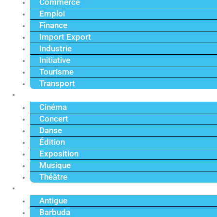
Commerce
Emploi
Finance
Import Export
Industrie
Initiative
Tourisme
Transport
Culture
Cinéma
Concert
Danse
Édition
Exposition
Musique
Théâtre
Caraïbe
Antigue
Barbuda