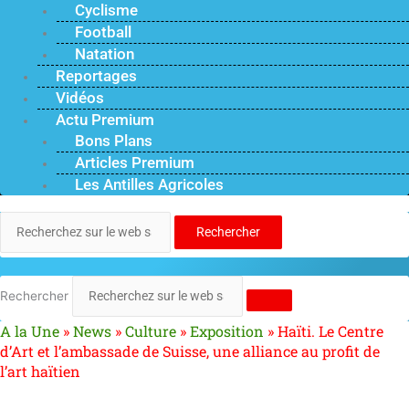
Cyclisme
Football
Natation
Reportages
Vidéos
Actu Premium
Bons Plans
Articles Premium
Les Antilles Agricoles
Rechercher
Rechercher
A la Une
»
News
»
Culture
»
Exposition
»
Haïti. Le Centre
d’Art et l’ambassade de Suisse, une alliance au profit de
l’art haïtien