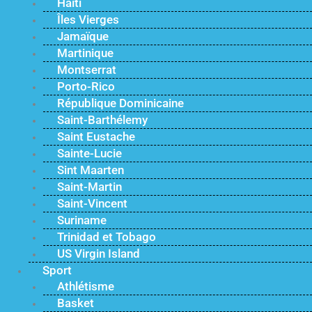
Haïti
Îles Vierges
Jamaïque
Martinique
Montserrat
Porto-Rico
République Dominicaine
Saint-Barthélemy
Saint Eustache
Sainte-Lucie
Sint Maarten
Saint-Martin
Saint-Vincent
Suriname
Trinidad et Tobago
US Virgin Island
Sport
Athlétisme
Basket