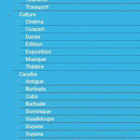
Transport
Culture
Cinéma
Concert
Danse
Édition
Exposition
Musique
Théâtre
Caraïbe
Antigue
Barbuda
Cuba
Barbade
Dominique
Guadeloupe
Guyane
Guyana