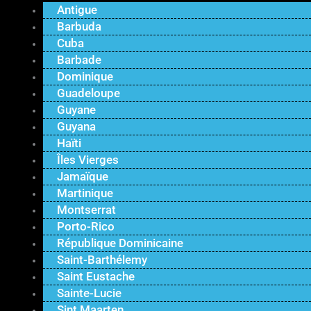
Antigue
Barbuda
Cuba
Barbade
Dominique
Guadeloupe
Guyane
Guyana
Haïti
Îles Vierges
Jamaïque
Martinique
Montserrat
Porto-Rico
République Dominicaine
Saint-Barthélemy
Saint Eustache
Sainte-Lucie
Sint Maarten