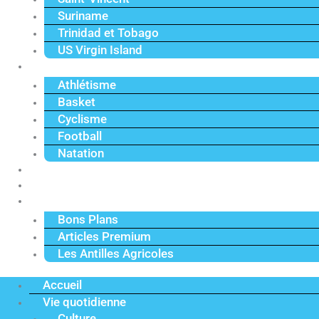
Suriname
Trinidad et Tobago
US Virgin Island
Sport
Athlétisme
Basket
Cyclisme
Football
Natation
Reportages
Vidéos
Actu Premium
Bons Plans
Articles Premium
Les Antilles Agricoles
Accueil
Vie quotidienne
Culture