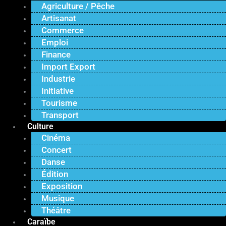
Agriculture / Pêche
Artisanat
Commerce
Emploi
Finance
Import Export
Industrie
Initiative
Tourisme
Transport
Culture
Cinéma
Concert
Danse
Édition
Exposition
Musique
Théâtre
Caraïbe