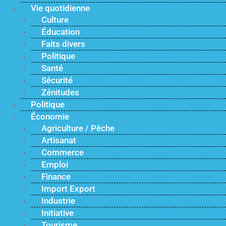
Vie quotidienne
Culture
Éducation
Faits divers
Politique
Santé
Sécurité
Zénitudes
Politique
Économie
Agriculture / Pêche
Artisanat
Commerce
Emploi
Finance
Import Export
Industrie
Initiative
Tourisme