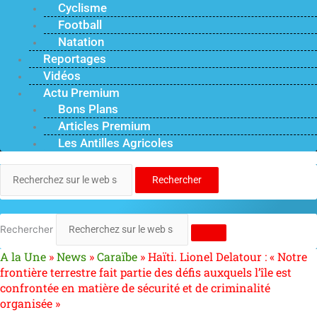
Cyclisme
Football
Natation
Reportages
Vidéos
Actu Premium
Bons Plans
Articles Premium
Les Antilles Agricoles
Rechercher
Rechercher
A la Une
»
News
»
Caraïbe
»
Haïti. Lionel Delatour : « Notre
frontière terrestre fait partie des défis auxquels l’île est
confrontée en matière de sécurité et de criminalité
organisée »