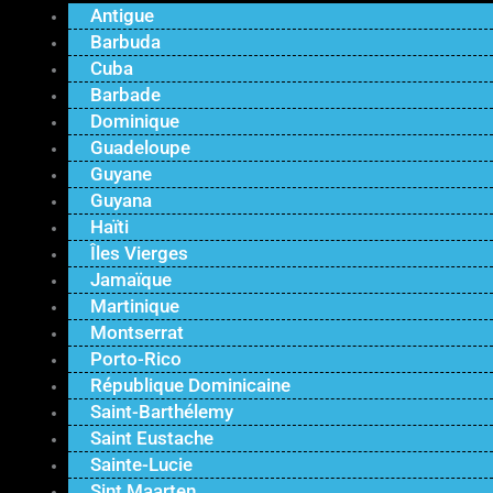
Antigue
Barbuda
Cuba
Barbade
Dominique
Guadeloupe
Guyane
Guyana
Haïti
Îles Vierges
Jamaïque
Martinique
Montserrat
Porto-Rico
République Dominicaine
Saint-Barthélemy
Saint Eustache
Sainte-Lucie
Sint Maarten