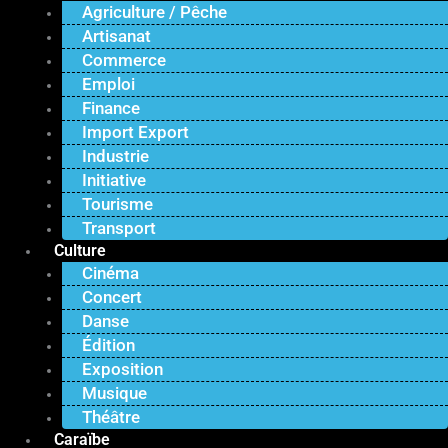
Agriculture / Pêche
Artisanat
Commerce
Emploi
Finance
Import Export
Industrie
Initiative
Tourisme
Transport
Culture
Cinéma
Concert
Danse
Édition
Exposition
Musique
Théâtre
Caraïbe