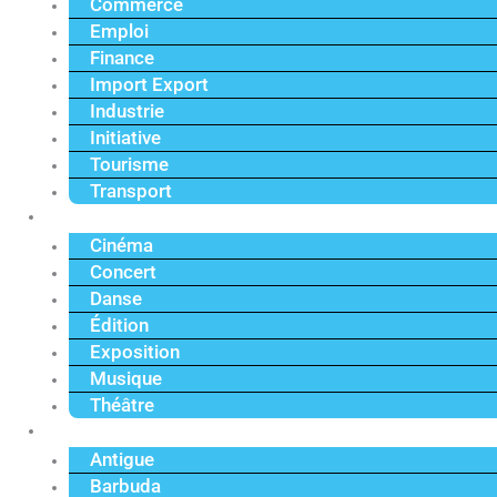
Commerce
Emploi
Finance
Import Export
Industrie
Initiative
Tourisme
Transport
Culture
Cinéma
Concert
Danse
Édition
Exposition
Musique
Théâtre
Caraïbe
Antigue
Barbuda