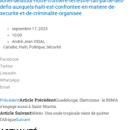
lionel-delatour-notre-frontiere-terrestre-fait-partie-des-
defis-auxquels-haiti-est-confrontee-en-matiere-de-
securite-et-de-criminalite-organisee
septembre 17, 2025
10:00
André-Jean VIDAL
Caraïbe
,
Haïti
,
Politique
,
Sécurité
Facebook
Twitter
LinkedIn
WhatsApp
Email
Article Précédent
Guadeloupe. Illettrisme : le RSMA
Précédent
s’engage aussi à Saint-Martin
Article Suivant
Météo. Une onde tropicale vient de quitter
l’Afrique
Suivant