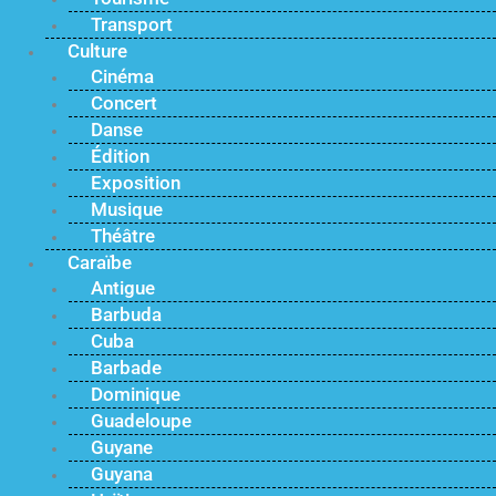
Transport
Culture
Cinéma
Concert
Danse
Édition
Exposition
Musique
Théâtre
Caraïbe
Antigue
Barbuda
Cuba
Barbade
Dominique
Guadeloupe
Guyane
Guyana