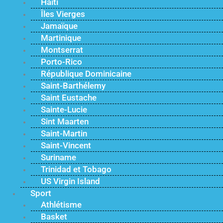
Haïti
Îles Vierges
Jamaïque
Martinique
Montserrat
Porto-Rico
République Dominicaine
Saint-Barthélemy
Saint Eustache
Sainte-Lucie
Sint Maarten
Saint-Martin
Saint-Vincent
Suriname
Trinidad et Tobago
US Virgin Island
Sport
Athlétisme
Basket