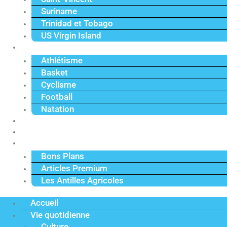
Suriname
Trinidad et Tobago
US Virgin Island
Sport
Athlétisme
Basket
Cyclisme
Football
Natation
Reportages
Vidéos
Actu Premium
Bons Plans
Articles Premium
Les Antilles Agricoles
Accueil
Vie quotidienne
Culture