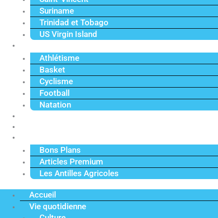
Suriname
Trinidad et Tobago
US Virgin Island
Sport
Athlétisme
Basket
Cyclisme
Football
Natation
Reportages
Vidéos
Actu Premium
Bons Plans
Articles Premium
Les Antilles Agricoles
Accueil
Vie quotidienne
Culture