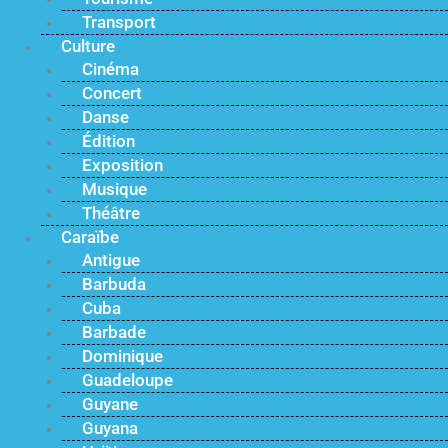
Transport
Culture
Cinéma
Concert
Danse
Édition
Exposition
Musique
Théâtre
Caraïbe
Antigue
Barbuda
Cuba
Barbade
Dominique
Guadeloupe
Guyane
Guyana