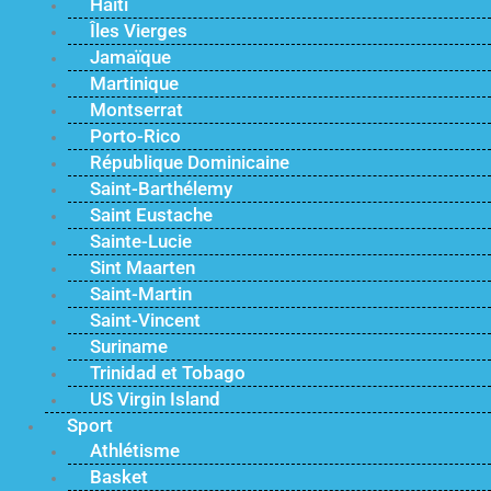
Haïti
Îles Vierges
Jamaïque
Martinique
Montserrat
Porto-Rico
République Dominicaine
Saint-Barthélemy
Saint Eustache
Sainte-Lucie
Sint Maarten
Saint-Martin
Saint-Vincent
Suriname
Trinidad et Tobago
US Virgin Island
Sport
Athlétisme
Basket