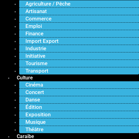
Agriculture / Pêche
Artisanat
Commerce
Emploi
Finance
Import Export
Industrie
Initiative
Tourisme
Transport
Culture
Cinéma
Concert
Danse
Édition
Exposition
Musique
Théâtre
Caraïbe