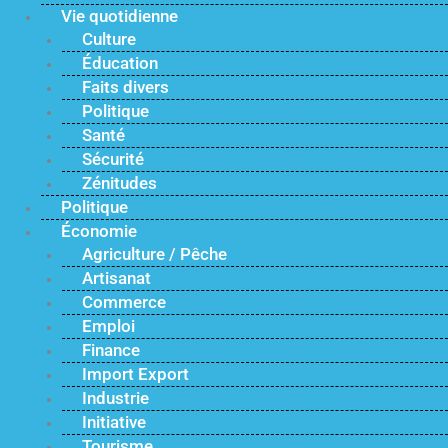
Vie quotidienne
Culture
Éducation
Faits divers
Politique
Santé
Sécurité
Zénitudes
Politique
Économie
Agriculture / Pêche
Artisanat
Commerce
Emploi
Finance
Import Export
Industrie
Initiative
Tourisme