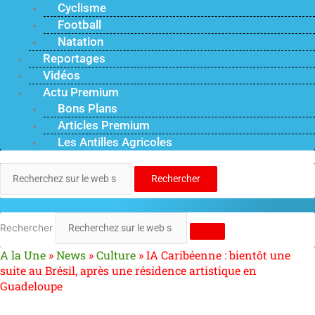
Cyclisme
Football
Natation
Reportages
Vidéos
Actu Premium
Bons Plans
Articles Premium
Les Antilles Agricoles
Rechercher
Rechercher
A la Une
»
News
»
Culture
»
IA Caribéenne : bientôt une
suite au Brésil, après une résidence artistique en
Guadeloupe