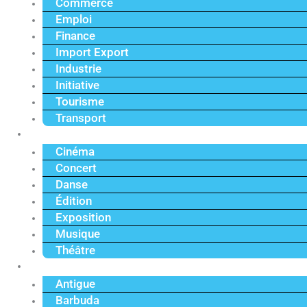
Commerce
Emploi
Finance
Import Export
Industrie
Initiative
Tourisme
Transport
Culture
Cinéma
Concert
Danse
Édition
Exposition
Musique
Théâtre
Caraïbe
Antigue
Barbuda