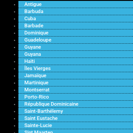
Antigue
Barbuda
Cuba
Barbade
Dominique
Guadeloupe
Guyane
Guyana
Haïti
Îles Vierges
Jamaïque
Martinique
Montserrat
Porto-Rico
République Dominicaine
Saint-Barthélemy
Saint Eustache
Sainte-Lucie
Sint Maarten