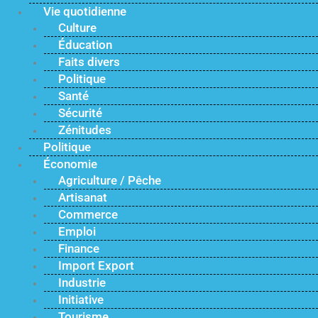
Vie quotidienne
Culture
Éducation
Faits divers
Politique
Santé
Sécurité
Zénitudes
Politique
Économie
Agriculture / Pêche
Artisanat
Commerce
Emploi
Finance
Import Export
Industrie
Initiative
Tourisme