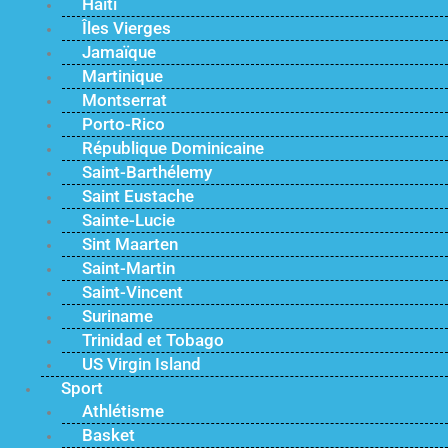
Haïti
Îles Vierges
Jamaïque
Martinique
Montserrat
Porto-Rico
République Dominicaine
Saint-Barthélemy
Saint Eustache
Sainte-Lucie
Sint Maarten
Saint-Martin
Saint-Vincent
Suriname
Trinidad et Tobago
US Virgin Island
Sport
Athlétisme
Basket