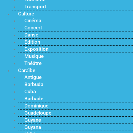
Transport
Culture
Cinéma
Concert
Danse
Édition
Exposition
Musique
Théâtre
Caraïbe
Antigue
Barbuda
Cuba
Barbade
Dominique
Guadeloupe
Guyane
Guyana