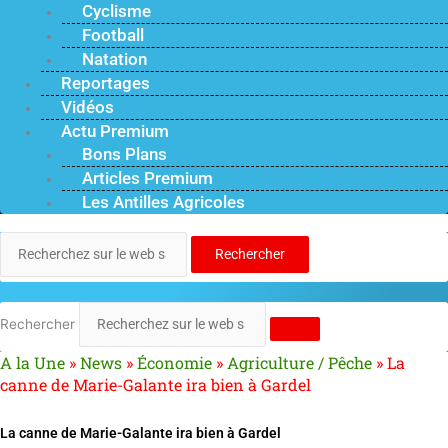
Cyclisme
Football
Natation
Reportages
Vidéos
Actu Premium
Bons Plans
Articles Premium
Les Antilles Agricoles
Rechercher
Rechercher
A la Une
»
News
»
Économie
»
Agriculture / Pêche
»
La
canne de Marie-Galante ira bien à Gardel
La canne de Marie-Galante ira bien à Gardel