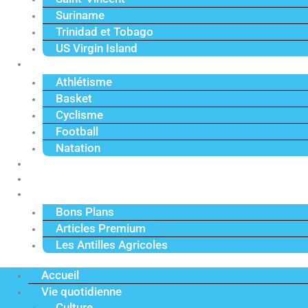
Suriname
Trinidad et Tobago
US Virgin Island
Sport
Athlétisme
Basket
Cyclisme
Football
Natation
Reportages
Vidéos
Actu Premium
Bons Plans
Articles Premium
Les Antilles Agricoles
Accueil
Vie quotidienne
Culture