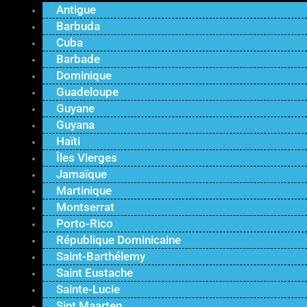
Antigue
Barbuda
Cuba
Barbade
Dominique
Guadeloupe
Guyane
Guyana
Haïti
Îles Vierges
Jamaïque
Martinique
Montserrat
Porto-Rico
République Dominicaine
Saint-Barthélemy
Saint Eustache
Sainte-Lucie
Sint Maarten