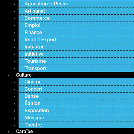
Agriculture / Pêche
Artisanat
Commerce
Emploi
Finance
Import Export
Industrie
Initiative
Tourisme
Transport
Culture
Cinéma
Concert
Danse
Édition
Exposition
Musique
Théâtre
Caraïbe