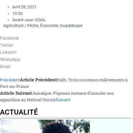
avril 28, 2021
10:50
André-Jean VIDAL
Agriculture / Pêche
,
Économie
,
Guadeloupe
Facebook
Twitter
LinkedIn
WhatsApp
Email
Article Précédent
Haïti. Trois nouveaux enlèvements à
Précédent
Port-au-Prince
Article Suivant
Jamaïque. Popcaan menace d’annuler son
apparition au festival Unruly
Suivant
ACTUALITÉ