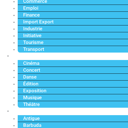
Commerce
Emploi
Finance
Import Export
Industrie
Initiative
Tourisme
Transport
Culture
Cinéma
Concert
Danse
Édition
Exposition
Musique
Théâtre
Caraïbe
Antigue
Barbuda