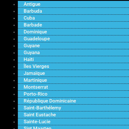
Antigue
Barbuda
Cuba
Barbade
Dominique
Guadeloupe
Guyane
Guyana
Haïti
Îles Vierges
Jamaïque
Martinique
Montserrat
Porto-Rico
République Dominicaine
Saint-Barthélemy
Saint Eustache
Sainte-Lucie
Sint Maarten