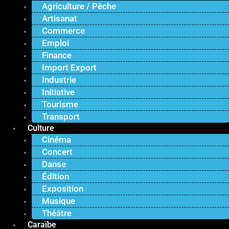
Agriculture / Pêche
Artisanat
Commerce
Emploi
Finance
Import Export
Industrie
Initiative
Tourisme
Transport
Culture
Cinéma
Concert
Danse
Édition
Exposition
Musique
Théâtre
Caraïbe