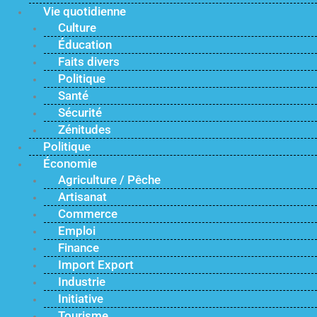
Vie quotidienne
Culture
Éducation
Faits divers
Politique
Santé
Sécurité
Zénitudes
Politique
Économie
Agriculture / Pêche
Artisanat
Commerce
Emploi
Finance
Import Export
Industrie
Initiative
Tourisme