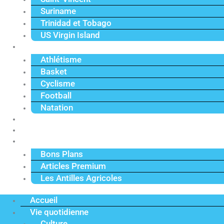
Suriname
Trinidad et Tobago
US Virgin Island
Sport
Athlétisme
Basket
Cyclisme
Football
Natation
Reportages
Vidéos
Actu Premium
Bons Plans
Articles Premium
Les Antilles Agricoles
Accueil
Vie quotidienne
Culture