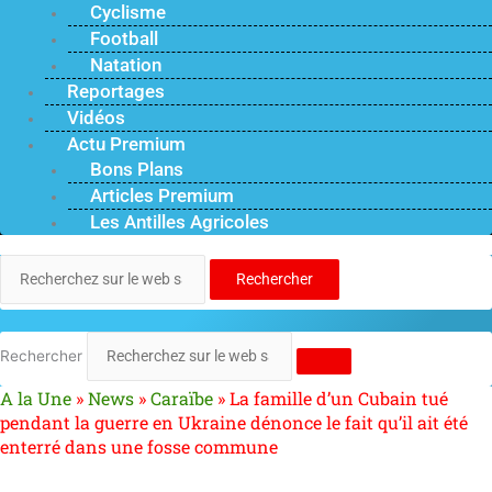
Cyclisme
Football
Natation
Reportages
Vidéos
Actu Premium
Bons Plans
Articles Premium
Les Antilles Agricoles
Rechercher
Rechercher
A la Une
»
News
»
Caraïbe
»
La famille d’un Cubain tué
pendant la guerre en Ukraine dénonce le fait qu’il ait été
enterré dans une fosse commune