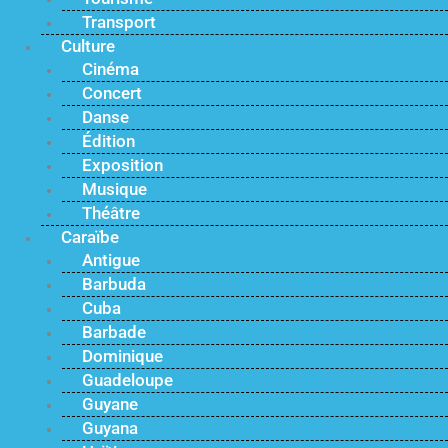
Transport
Culture
Cinéma
Concert
Danse
Édition
Exposition
Musique
Théâtre
Caraïbe
Antigue
Barbuda
Cuba
Barbade
Dominique
Guadeloupe
Guyane
Guyana