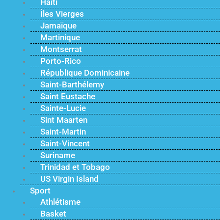
Haïti
Îles Vierges
Jamaïque
Martinique
Montserrat
Porto-Rico
République Dominicaine
Saint-Barthélemy
Saint Eustache
Sainte-Lucie
Sint Maarten
Saint-Martin
Saint-Vincent
Suriname
Trinidad et Tobago
US Virgin Island
Sport
Athlétisme
Basket