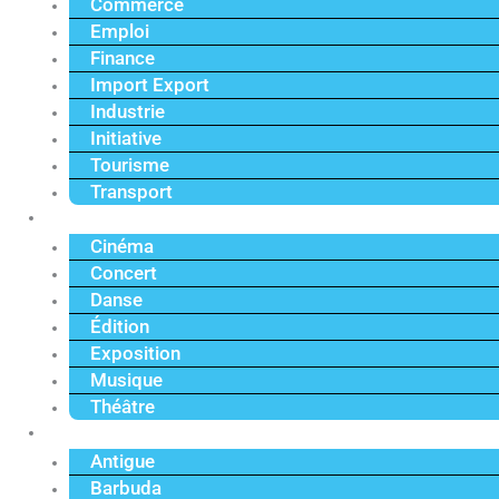
Commerce
Emploi
Finance
Import Export
Industrie
Initiative
Tourisme
Transport
Culture
Cinéma
Concert
Danse
Édition
Exposition
Musique
Théâtre
Caraïbe
Antigue
Barbuda