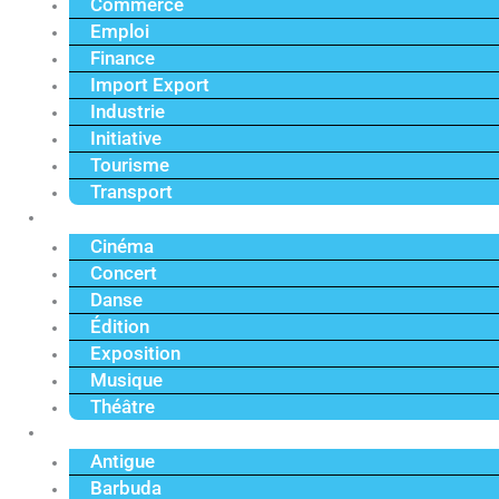
Commerce
Emploi
Finance
Import Export
Industrie
Initiative
Tourisme
Transport
Culture
Cinéma
Concert
Danse
Édition
Exposition
Musique
Théâtre
Caraïbe
Antigue
Barbuda