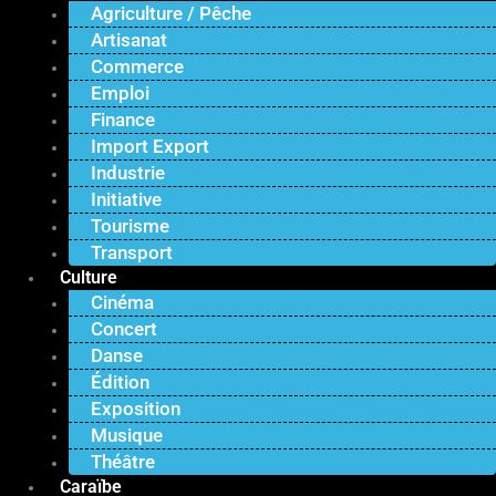
Agriculture / Pêche
Artisanat
Commerce
Emploi
Finance
Import Export
Industrie
Initiative
Tourisme
Transport
Culture
Cinéma
Concert
Danse
Édition
Exposition
Musique
Théâtre
Caraïbe