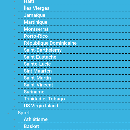
Haïti
Îles Vierges
Jamaïque
Martinique
Montserrat
Porto-Rico
République Dominicaine
Saint-Barthélemy
Saint Eustache
Sainte-Lucie
Sint Maarten
Saint-Martin
Saint-Vincent
Suriname
Trinidad et Tobago
US Virgin Island
Sport
Athlétisme
Basket