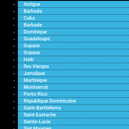
Antigue
Barbuda
Cuba
Barbade
Dominique
Guadeloupe
Guyane
Guyana
Haïti
Îles Vierges
Jamaïque
Martinique
Montserrat
Porto-Rico
République Dominicaine
Saint-Barthélemy
Saint Eustache
Sainte-Lucie
Sint Maarten