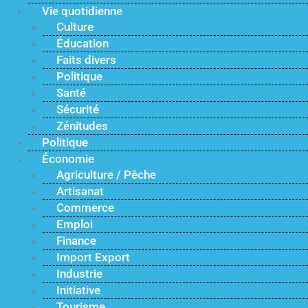
Vie quotidienne
Culture
Éducation
Faits divers
Politique
Santé
Sécurité
Zénitudes
Politique
Économie
Agriculture / Pêche
Artisanat
Commerce
Emploi
Finance
Import Export
Industrie
Initiative
Tourisme