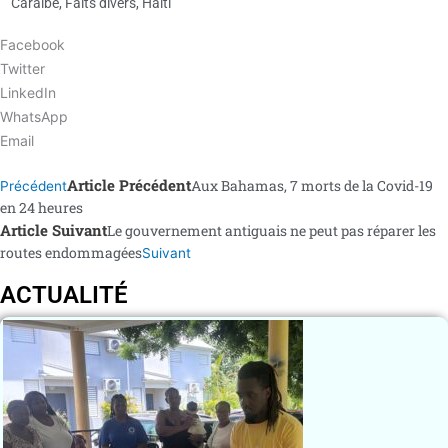
Caraïbe
,
Faits divers
,
Haïti
Facebook
Twitter
LinkedIn
WhatsApp
Email
Article Précédent
Aux Bahamas, 7 morts de la Covid-19
Précédent
en 24 heures
Article Suivant
Le gouvernement antiguais ne peut pas réparer les
routes endommagées
Suivant
ACTUALITÉ