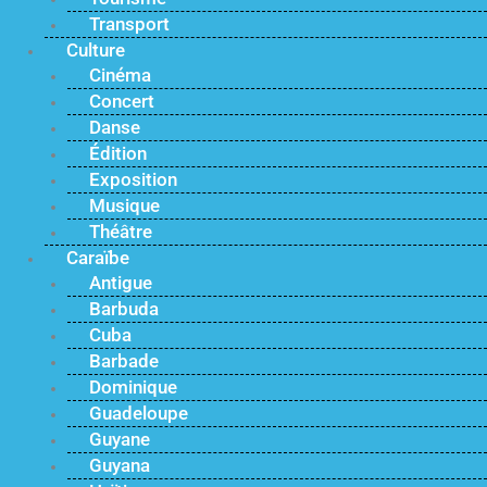
Transport
Culture
Cinéma
Concert
Danse
Édition
Exposition
Musique
Théâtre
Caraïbe
Antigue
Barbuda
Cuba
Barbade
Dominique
Guadeloupe
Guyane
Guyana