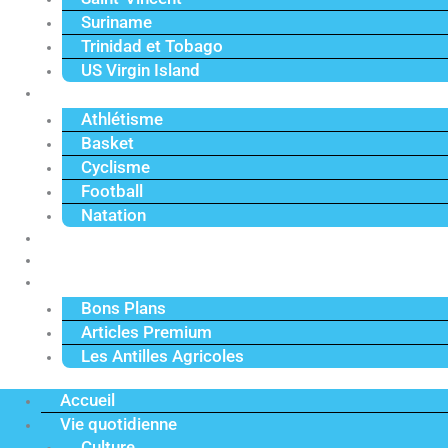
Suriname
Trinidad et Tobago
US Virgin Island
Sport
Athlétisme
Basket
Cyclisme
Football
Natation
Reportages
Vidéos
Actu Premium
Bons Plans
Articles Premium
Les Antilles Agricoles
Accueil
Vie quotidienne
Culture