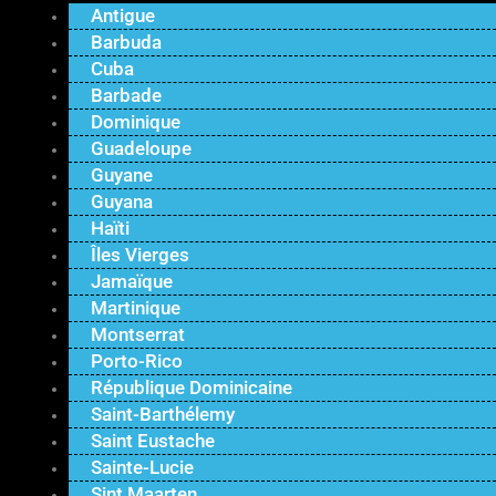
Antigue
Barbuda
Cuba
Barbade
Dominique
Guadeloupe
Guyane
Guyana
Haïti
Îles Vierges
Jamaïque
Martinique
Montserrat
Porto-Rico
République Dominicaine
Saint-Barthélemy
Saint Eustache
Sainte-Lucie
Sint Maarten