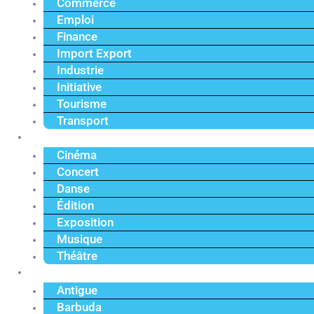
Commerce
Emploi
Finance
Import Export
Industrie
Initiative
Tourisme
Transport
Culture
Cinéma
Concert
Danse
Édition
Exposition
Musique
Théâtre
Caraïbe
Antigue
Barbuda