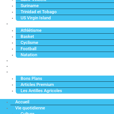
Suriname
Trinidad et Tobago
US Virgin Island
Sport
Athlétisme
Basket
Cyclisme
Football
Natation
Reportages
Vidéos
Actu Premium
Bons Plans
Articles Premium
Les Antilles Agricoles
Accueil
Vie quotidienne
Culture