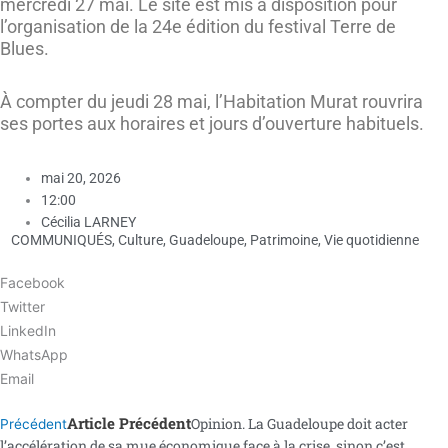
mercredi 27 mai. Le site est mis à disposition pour
l’organisation de la 24e édition du festival Terre de
Blues.
À compter du jeudi 28 mai, l’Habitation Murat rouvrira
ses portes aux horaires et jours d’ouverture habituels.
mai 20, 2026
12:00
Cécilia LARNEY
COMMUNIQUÉS
,
Culture
,
Guadeloupe
,
Patrimoine
,
Vie quotidienne
Facebook
Twitter
LinkedIn
WhatsApp
Email
Article Précédent
Opinion. La Guadeloupe doit acter
Précédent
l’accélération de sa mue économique face à la crise, sinon c’est