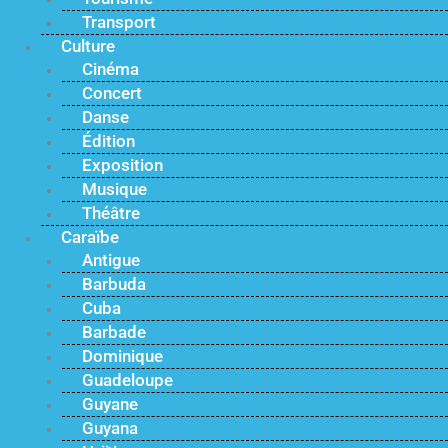
Transport
Culture
Cinéma
Concert
Danse
Édition
Exposition
Musique
Théâtre
Caraïbe
Antigue
Barbuda
Cuba
Barbade
Dominique
Guadeloupe
Guyane
Guyana