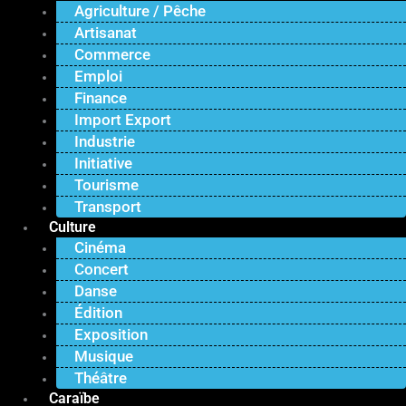
Agriculture / Pêche
Artisanat
Commerce
Emploi
Finance
Import Export
Industrie
Initiative
Tourisme
Transport
Culture
Cinéma
Concert
Danse
Édition
Exposition
Musique
Théâtre
Caraïbe