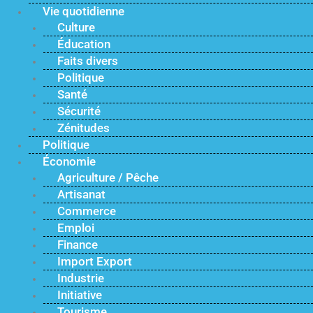
Vie quotidienne
Culture
Éducation
Faits divers
Politique
Santé
Sécurité
Zénitudes
Politique
Économie
Agriculture / Pêche
Artisanat
Commerce
Emploi
Finance
Import Export
Industrie
Initiative
Tourisme