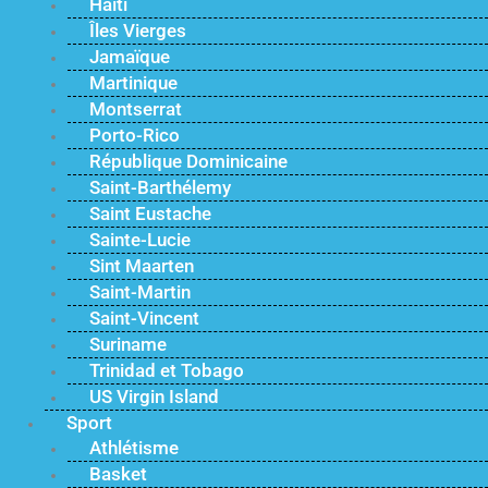
Haïti
Îles Vierges
Jamaïque
Martinique
Montserrat
Porto-Rico
République Dominicaine
Saint-Barthélemy
Saint Eustache
Sainte-Lucie
Sint Maarten
Saint-Martin
Saint-Vincent
Suriname
Trinidad et Tobago
US Virgin Island
Sport
Athlétisme
Basket