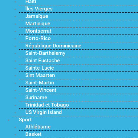
Haïti
Îles Vierges
Jamaïque
Martinique
Montserrat
Porto-Rico
République Dominicaine
Saint-Barthélemy
Saint Eustache
Sainte-Lucie
Sint Maarten
Saint-Martin
Saint-Vincent
Suriname
Trinidad et Tobago
US Virgin Island
Sport
Athlétisme
Basket