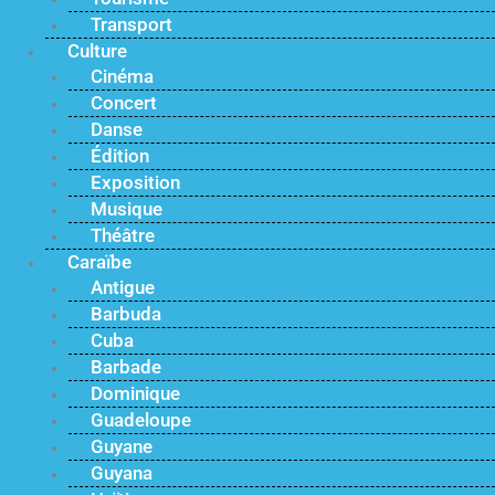
Transport
Culture
Cinéma
Concert
Danse
Édition
Exposition
Musique
Théâtre
Caraïbe
Antigue
Barbuda
Cuba
Barbade
Dominique
Guadeloupe
Guyane
Guyana