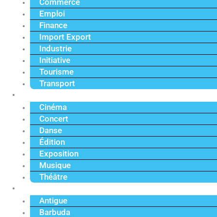
Commerce
Emploi
Finance
Import Export
Industrie
Initiative
Tourisme
Transport
Culture
Cinéma
Concert
Danse
Édition
Exposition
Musique
Théâtre
Caraïbe
Antigue
Barbuda