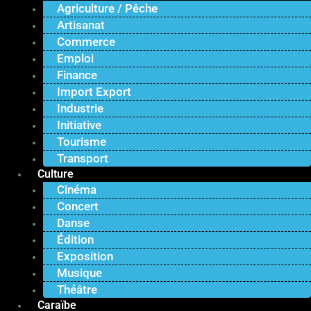
Agriculture / Pêche
Artisanat
Commerce
Emploi
Finance
Import Export
Industrie
Initiative
Tourisme
Transport
Culture
Cinéma
Concert
Danse
Édition
Exposition
Musique
Théâtre
Caraïbe