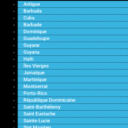
Antigue
Barbuda
Cuba
Barbade
Dominique
Guadeloupe
Guyane
Guyana
Haïti
Îles Vierges
Jamaïque
Martinique
Montserrat
Porto-Rico
République Dominicaine
Saint-Barthélemy
Saint Eustache
Sainte-Lucie
Sint Maarten