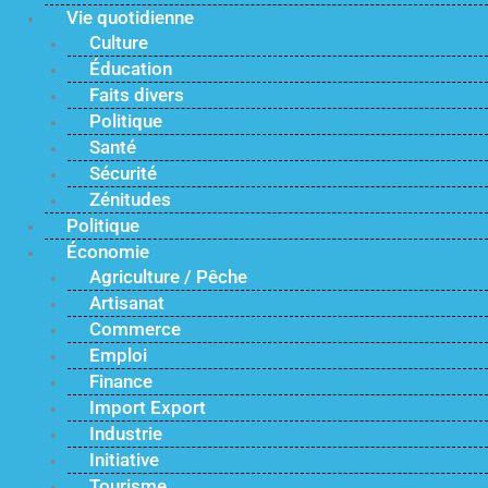
Vie quotidienne
Culture
Éducation
Faits divers
Politique
Santé
Sécurité
Zénitudes
Politique
Économie
Agriculture / Pêche
Artisanat
Commerce
Emploi
Finance
Import Export
Industrie
Initiative
Tourisme