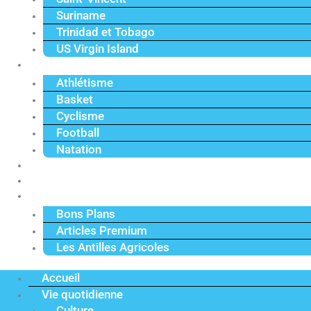
Suriname
Trinidad et Tobago
US Virgin Island
Sport
Athlétisme
Basket
Cyclisme
Football
Natation
Reportages
Vidéos
Actu Premium
Bons Plans
Articles Premium
Les Antilles Agricoles
Accueil
Vie quotidienne
Culture