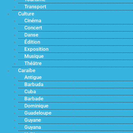
Transport
Culture
Cinéma
Concert
Danse
Édition
Exposition
Musique
Théâtre
Caraïbe
Antigue
Barbuda
Cuba
Barbade
Dominique
Guadeloupe
Guyane
Guyana