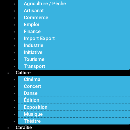
Agriculture / Pêche
Artisanat
Commerce
Emploi
Finance
Import Export
Industrie
Initiative
Tourisme
Transport
Culture
Cinéma
Concert
Danse
Édition
Exposition
Musique
Théâtre
Caraïbe