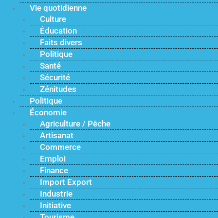
Vie quotidienne
Culture
Éducation
Faits divers
Politique
Santé
Sécurité
Zénitudes
Politique
Économie
Agriculture / Pêche
Artisanat
Commerce
Emploi
Finance
Import Export
Industrie
Initiative
Tourisme