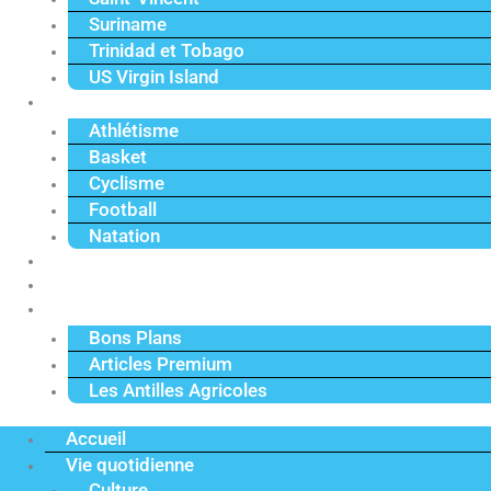
Suriname
Trinidad et Tobago
US Virgin Island
Sport
Athlétisme
Basket
Cyclisme
Football
Natation
Reportages
Vidéos
Actu Premium
Bons Plans
Articles Premium
Les Antilles Agricoles
Accueil
Vie quotidienne
Culture