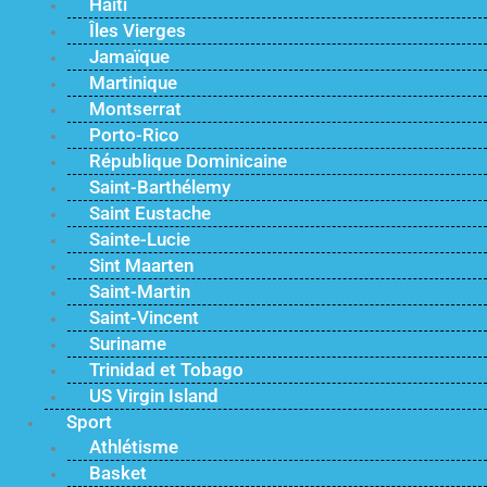
Haïti
Îles Vierges
Jamaïque
Martinique
Montserrat
Porto-Rico
République Dominicaine
Saint-Barthélemy
Saint Eustache
Sainte-Lucie
Sint Maarten
Saint-Martin
Saint-Vincent
Suriname
Trinidad et Tobago
US Virgin Island
Sport
Athlétisme
Basket