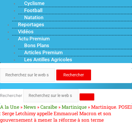
Cyclisme
Football
Natation
Reportages
Vidéos
Actu Premium
Bons Plans
Articles Premium
Les Antilles Agricoles
Rechercher
Rechercher
A la Une
»
News
»
Caraïbe
»
Martinique
»
Martinique. POSEI
: Serge Letchimy appelle Emmanuel Macron et son
gouvernement à mener la réforme à son terme