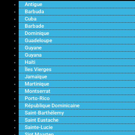
Antigue
Barbuda
Cuba
Barbade
Dominique
Guadeloupe
Guyane
Guyana
Haïti
Îles Vierges
Jamaïque
Martinique
Montserrat
Porto-Rico
République Dominicaine
Saint-Barthélemy
Saint Eustache
Sainte-Lucie
Sint Maarten