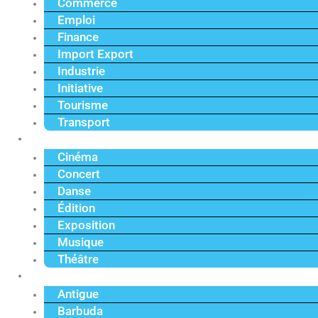
Commerce
Emploi
Finance
Import Export
Industrie
Initiative
Tourisme
Transport
Culture
Cinéma
Concert
Danse
Édition
Exposition
Musique
Théâtre
Caraïbe
Antigue
Barbuda