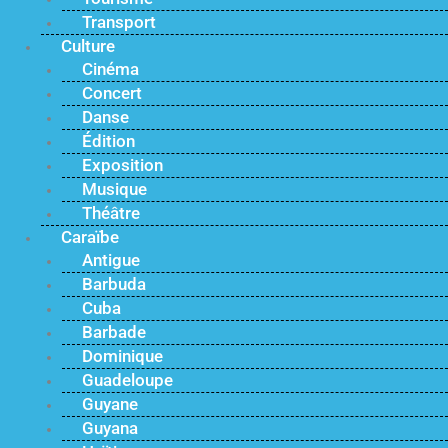
Transport
Culture
Cinéma
Concert
Danse
Édition
Exposition
Musique
Théâtre
Caraïbe
Antigue
Barbuda
Cuba
Barbade
Dominique
Guadeloupe
Guyane
Guyana