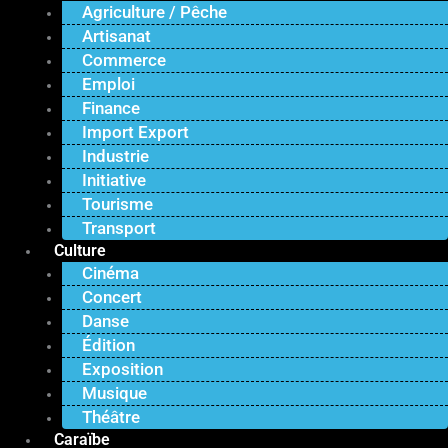
Agriculture / Pêche
Artisanat
Commerce
Emploi
Finance
Import Export
Industrie
Initiative
Tourisme
Transport
Culture
Cinéma
Concert
Danse
Édition
Exposition
Musique
Théâtre
Caraïbe