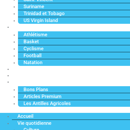
Suriname
Trinidad et Tobago
US Virgin Island
Sport
Athlétisme
Basket
Cyclisme
Football
Natation
Reportages
Vidéos
Actu Premium
Bons Plans
Articles Premium
Les Antilles Agricoles
Accueil
Vie quotidienne
Culture