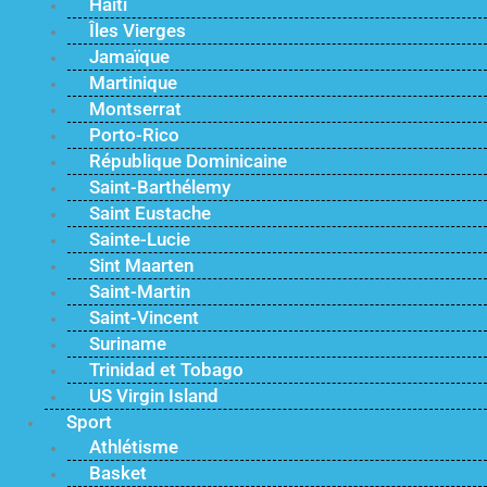
Haïti
Îles Vierges
Jamaïque
Martinique
Montserrat
Porto-Rico
République Dominicaine
Saint-Barthélemy
Saint Eustache
Sainte-Lucie
Sint Maarten
Saint-Martin
Saint-Vincent
Suriname
Trinidad et Tobago
US Virgin Island
Sport
Athlétisme
Basket