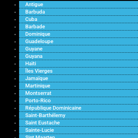
Antigue
Barbuda
Cuba
Barbade
Dominique
Guadeloupe
Guyane
Guyana
Haïti
Îles Vierges
Jamaïque
Martinique
Montserrat
Porto-Rico
République Dominicaine
Saint-Barthélemy
Saint Eustache
Sainte-Lucie
Sint Maarten