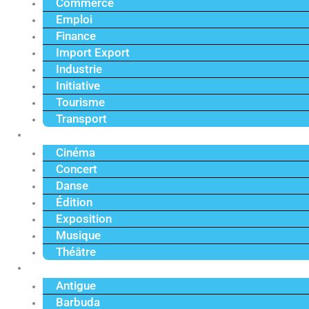
Commerce
Emploi
Finance
Import Export
Industrie
Initiative
Tourisme
Transport
Culture
Cinéma
Concert
Danse
Édition
Exposition
Musique
Théâtre
Caraïbe
Antigue
Barbuda