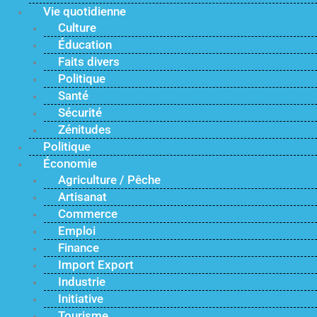
Vie quotidienne
Culture
Éducation
Faits divers
Politique
Santé
Sécurité
Zénitudes
Politique
Économie
Agriculture / Pêche
Artisanat
Commerce
Emploi
Finance
Import Export
Industrie
Initiative
Tourisme