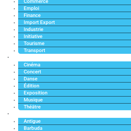
Commerce
Emploi
Finance
Import Export
Industrie
Initiative
Tourisme
Transport
Culture
Cinéma
Concert
Danse
Édition
Exposition
Musique
Théâtre
Caraïbe
Antigue
Barbuda