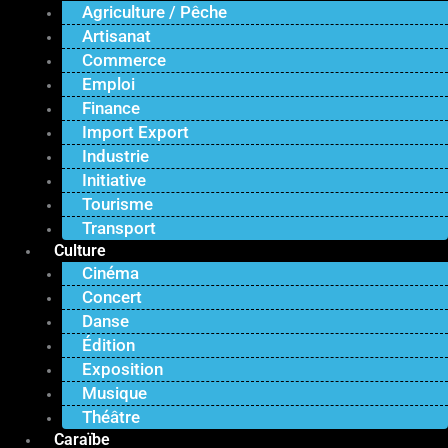
Agriculture / Pêche
Artisanat
Commerce
Emploi
Finance
Import Export
Industrie
Initiative
Tourisme
Transport
Culture
Cinéma
Concert
Danse
Édition
Exposition
Musique
Théâtre
Caraïbe