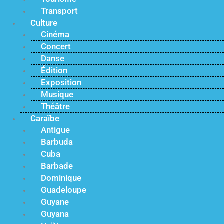
Transport
Culture
Cinéma
Concert
Danse
Édition
Exposition
Musique
Théâtre
Caraïbe
Antigue
Barbuda
Cuba
Barbade
Dominique
Guadeloupe
Guyane
Guyana