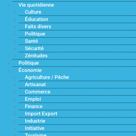
Vie quotidienne
Culture
Éducation
Faits divers
Politique
Santé
Sécurité
Zénitudes
Politique
Économie
Agriculture / Pêche
Artisanat
Commerce
Emploi
Finance
Import Export
Industrie
Initiative
Tourisme