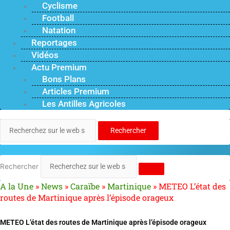
Cyclisme
Football
Natation
Reportages
Vidéos
Actu Premium
Bons Plans
Articles Premium
Les Antilles Agricoles
Rechercher
Rechercher
A la Une
»
News
»
Caraïbe
»
Martinique
»
METEO L’état des
routes de Martinique après l’épisode orageux
METEO L’état des routes de Martinique après l’épisode orageux