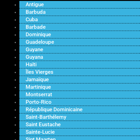
Antigue
Barbuda
Cuba
Barbade
Dominique
Guadeloupe
Guyane
Guyana
Haïti
Îles Vierges
Jamaïque
Martinique
Montserrat
Porto-Rico
République Dominicaine
Saint-Barthélemy
Saint Eustache
Sainte-Lucie
Sint Maarten