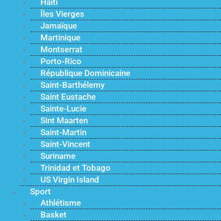
Haïti
Îles Vierges
Jamaïque
Martinique
Montserrat
Porto-Rico
République Dominicaine
Saint-Barthélemy
Saint Eustache
Sainte-Lucie
Sint Maarten
Saint-Martin
Saint-Vincent
Suriname
Trinidad et Tobago
US Virgin Island
Sport
Athlétisme
Basket