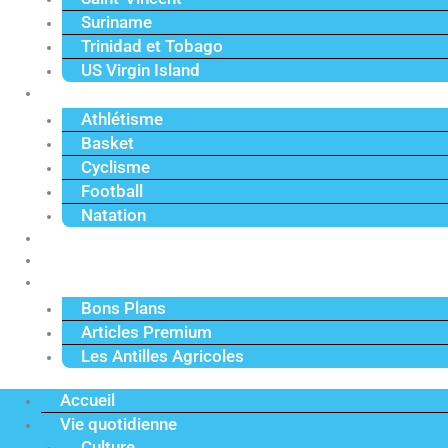
Suriname
Trinidad et Tobago
US Virgin Island
Sport
Athlétisme
Basket
Cyclisme
Football
Natation
Reportages
Vidéos
Actu Premium
Bons Plans
Articles Premium
Les Antilles Agricoles
Accueil
Vie quotidienne
Culture