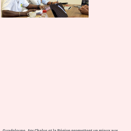
Guadeloupe. Ary Chalus et la Région promettent un mieux aux