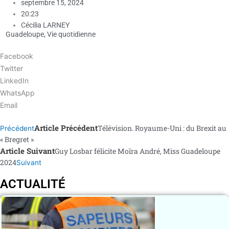
septembre 15, 2024
20:23
Cécilia LARNEY
Guadeloupe
,
Vie quotidienne
Facebook
Twitter
LinkedIn
WhatsApp
Email
Article Précédent
Télévision. Royaume-Uni : du Brexit au
Précédent
« Bregret »
Article Suivant
Guy Losbar félicite Moïra André, Miss Guadeloupe
2024
Suivant
ACTUALITÉ