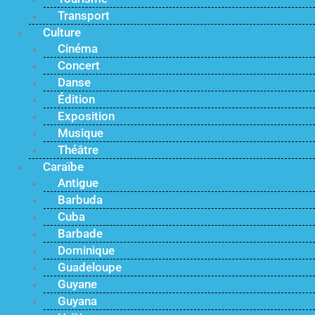
Transport
Culture
Cinéma
Concert
Danse
Édition
Exposition
Musique
Théâtre
Caraïbe
Antigue
Barbuda
Cuba
Barbade
Dominique
Guadeloupe
Guyane
Guyana