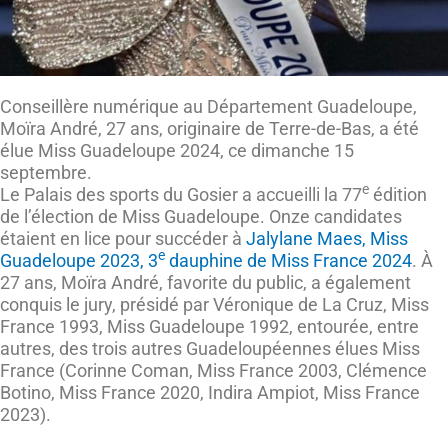
Conseillère numérique au Département Guadeloupe,
Moïra André, 27 ans, originaire de Terre-de-Bas, a été
élue Miss Guadeloupe 2024, ce dimanche 15
septembre.
e
Le Palais des sports du Gosier a accueilli la 77
édition
de l’élection de Miss Guadeloupe. Onze candidates
étaient en lice pour succéder à
Jalylane Maes, Miss
e
Guadeloupe 2023, 3
dauphine de Miss France 2024
. À
27 ans, Moïra André, favorite du public, a également
conquis le jury, présidé par Véronique de La Cruz, Miss
France 1993, Miss Guadeloupe 1992, entourée, entre
autres, des trois autres Guadeloupéennes élues Miss
France (Corinne Coman, Miss France 2003, Clémence
Botino, Miss France 2020, Indira Ampiot, Miss France
2023).