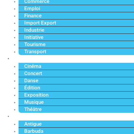
Commerce
Emploi
Finance
Import Export
Industrie
Initiative
Tourisme
Transport
Culture
Cinéma
Concert
Danse
Édition
Exposition
Musique
Théâtre
Caraïbe
Antigue
Barbuda