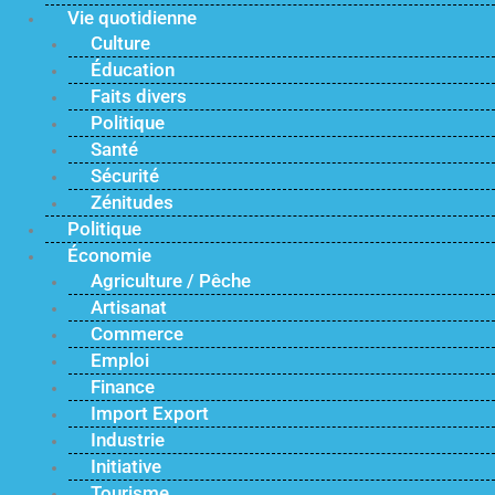
Vie quotidienne
Culture
Éducation
Faits divers
Politique
Santé
Sécurité
Zénitudes
Politique
Économie
Agriculture / Pêche
Artisanat
Commerce
Emploi
Finance
Import Export
Industrie
Initiative
Tourisme