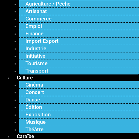
Agriculture / Pêche
Artisanat
Commerce
Emploi
Finance
Import Export
Industrie
Initiative
Tourisme
Transport
Culture
Cinéma
Concert
Danse
Édition
Exposition
Musique
Théâtre
Caraïbe