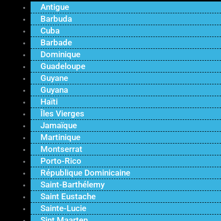
Antigue
Barbuda
Cuba
Barbade
Dominique
Guadeloupe
Guyane
Guyana
Haïti
Îles Vierges
Jamaïque
Martinique
Montserrat
Porto-Rico
République Dominicaine
Saint-Barthélemy
Saint Eustache
Sainte-Lucie
Sint Maarten