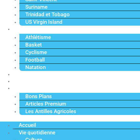
Suriname
Trinidad et Tobago
US Virgin Island
Sport
Athlétisme
Basket
Cyclisme
Football
Natation
Reportages
Vidéos
Actu Premium
Bons Plans
Articles Premium
Les Antilles Agricoles
Accueil
Vie quotidienne
Culture