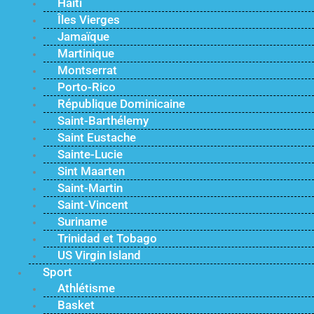
Haïti
Îles Vierges
Jamaïque
Martinique
Montserrat
Porto-Rico
République Dominicaine
Saint-Barthélemy
Saint Eustache
Sainte-Lucie
Sint Maarten
Saint-Martin
Saint-Vincent
Suriname
Trinidad et Tobago
US Virgin Island
Sport
Athlétisme
Basket