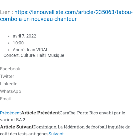
Lien :
https://lenouvelliste.com/article/235063/tabou-
combo-a-un-nouveau-chanteur
avril 7, 2022
10:00
André-Jean VIDAL
Concert
,
Culture
,
Haïti
,
Musique
Facebook
Twitter
LinkedIn
WhatsApp
Email
Article Précédent
Caraïbe. Porto Rico envahi par le
Précédent
variant BA.2
Article Suivant
Dominique. La fédération de football inquiète du
coût des tests antigènes
Suivant