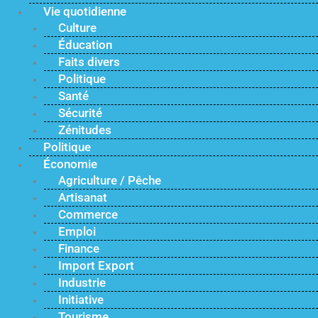
Vie quotidienne
Culture
Éducation
Faits divers
Politique
Santé
Sécurité
Zénitudes
Politique
Économie
Agriculture / Pêche
Artisanat
Commerce
Emploi
Finance
Import Export
Industrie
Initiative
Tourisme