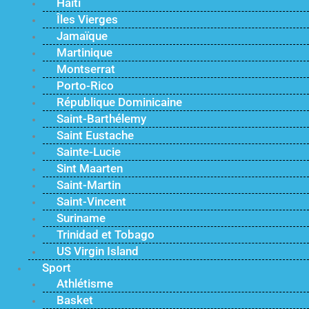
Haïti
Îles Vierges
Jamaïque
Martinique
Montserrat
Porto-Rico
République Dominicaine
Saint-Barthélemy
Saint Eustache
Sainte-Lucie
Sint Maarten
Saint-Martin
Saint-Vincent
Suriname
Trinidad et Tobago
US Virgin Island
Sport
Athlétisme
Basket