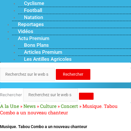
Cyclisme
Football
Natation
Reportages
Vidéos
Actu Premium
Bons Plans
Articles Premium
Les Antilles Agricoles
Rechercher
Rechercher
A la Une
»
News
»
Culture
»
Concert
»
Musique. Tabou
Combo a un nouveau chanteur
Musique. Tabou Combo a un nouveau chanteur