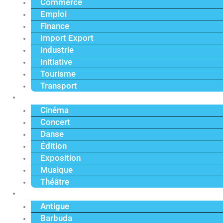
Commerce
Emploi
Finance
Import Export
Industrie
Initiative
Tourisme
Transport
Culture
Cinéma
Concert
Danse
Édition
Exposition
Musique
Théâtre
Caraïbe
Antigue
Barbuda