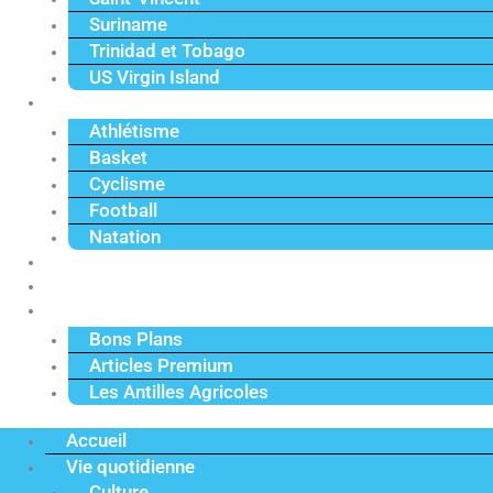
Suriname
Trinidad et Tobago
US Virgin Island
Sport
Athlétisme
Basket
Cyclisme
Football
Natation
Reportages
Vidéos
Actu Premium
Bons Plans
Articles Premium
Les Antilles Agricoles
Accueil
Vie quotidienne
Culture