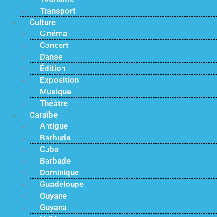
Transport
Culture
Cinéma
Concert
Danse
Édition
Exposition
Musique
Théâtre
Caraïbe
Antigue
Barbuda
Cuba
Barbade
Dominique
Guadeloupe
Guyane
Guyana