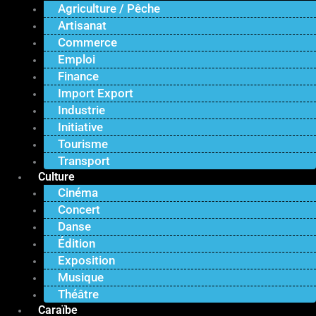
Agriculture / Pêche
Artisanat
Commerce
Emploi
Finance
Import Export
Industrie
Initiative
Tourisme
Transport
Culture
Cinéma
Concert
Danse
Édition
Exposition
Musique
Théâtre
Caraïbe