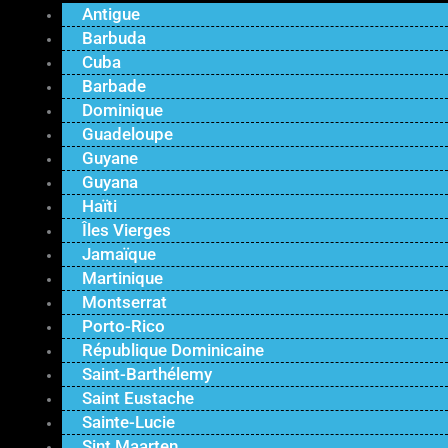
Antigue
Barbuda
Cuba
Barbade
Dominique
Guadeloupe
Guyane
Guyana
Haïti
Îles Vierges
Jamaïque
Martinique
Montserrat
Porto-Rico
République Dominicaine
Saint-Barthélemy
Saint Eustache
Sainte-Lucie
Sint Maarten