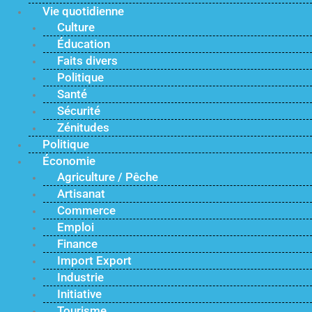
Vie quotidienne
Culture
Éducation
Faits divers
Politique
Santé
Sécurité
Zénitudes
Politique
Économie
Agriculture / Pêche
Artisanat
Commerce
Emploi
Finance
Import Export
Industrie
Initiative
Tourisme