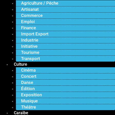
Agriculture / Pêche
Artisanat
Commerce
Emploi
Finance
Import Export
Industrie
Initiative
Tourisme
Transport
Culture
Cinéma
Concert
Danse
Édition
Exposition
Musique
Théâtre
Caraïbe