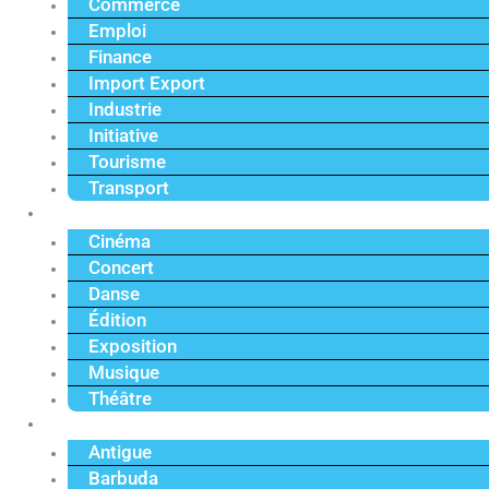
Commerce
Emploi
Finance
Import Export
Industrie
Initiative
Tourisme
Transport
Culture
Cinéma
Concert
Danse
Édition
Exposition
Musique
Théâtre
Caraïbe
Antigue
Barbuda