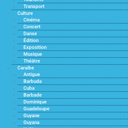
Transport
Culture
Cinéma
Concert
Danse
Édition
Exposition
Musique
Théâtre
Caraïbe
Antigue
Barbuda
Cuba
Barbade
Dominique
Guadeloupe
Guyane
Guyana