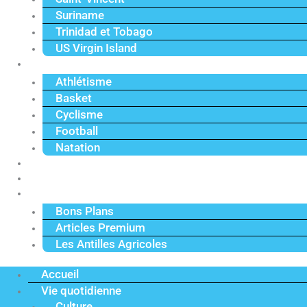
Suriname
Trinidad et Tobago
US Virgin Island
Sport
Athlétisme
Basket
Cyclisme
Football
Natation
Reportages
Vidéos
Actu Premium
Bons Plans
Articles Premium
Les Antilles Agricoles
Accueil
Vie quotidienne
Culture