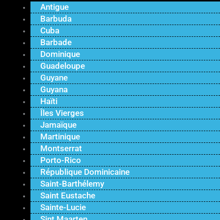
Antigue
Barbuda
Cuba
Barbade
Dominique
Guadeloupe
Guyane
Guyana
Haïti
Îles Vierges
Jamaïque
Martinique
Montserrat
Porto-Rico
République Dominicaine
Saint-Barthélemy
Saint Eustache
Sainte-Lucie
Sint Maarten