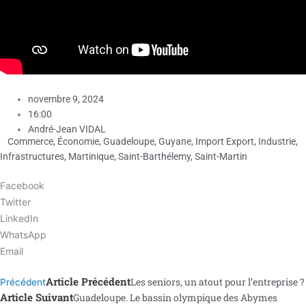
novembre 9, 2024
16:00
André-Jean VIDAL
Commerce
,
Économie
,
Guadeloupe
,
Guyane
,
Import Export
,
Industrie
,
Infrastructures
,
Martinique
,
Saint-Barthélemy
,
Saint-Martin
Facebook
Twitter
LinkedIn
WhatsApp
Email
Article Précédent
Les seniors, un atout pour l’entreprise ?
Précédent
Article Suivant
Guadeloupe. Le bassin olympique des Abymes