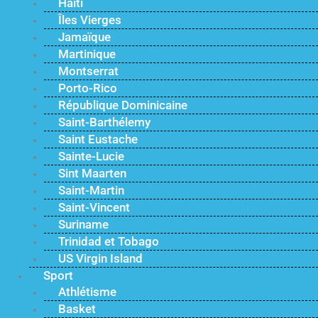
Haïti
Îles Vierges
Jamaïque
Martinique
Montserrat
Porto-Rico
République Dominicaine
Saint-Barthélemy
Saint Eustache
Sainte-Lucie
Sint Maarten
Saint-Martin
Saint-Vincent
Suriname
Trinidad et Tobago
US Virgin Island
Sport
Athlétisme
Basket