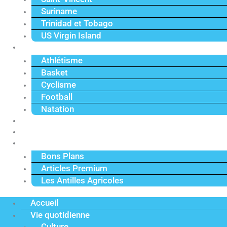
Suriname
Trinidad et Tobago
US Virgin Island
Sport
Athlétisme
Basket
Cyclisme
Football
Natation
Reportages
Vidéos
Actu Premium
Bons Plans
Articles Premium
Les Antilles Agricoles
Accueil
Vie quotidienne
Culture