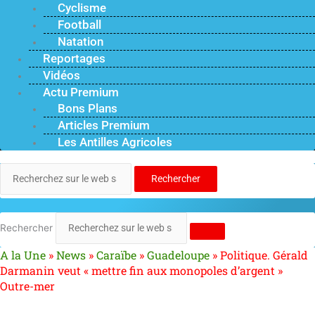
Cyclisme
Football
Natation
Reportages
Vidéos
Actu Premium
Bons Plans
Articles Premium
Les Antilles Agricoles
Rechercher
Rechercher
A la Une
»
News
»
Caraïbe
»
Guadeloupe
»
Politique. Gérald
Darmanin veut « mettre fin aux monopoles d’argent »
Outre-mer