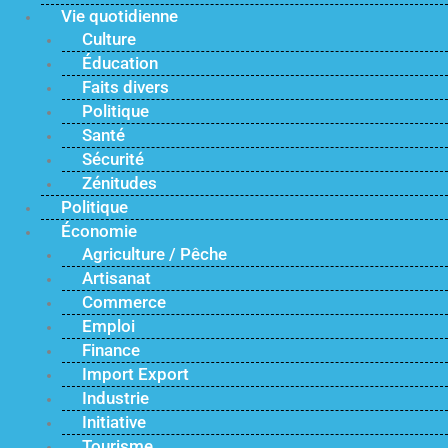
Vie quotidienne
Culture
Éducation
Faits divers
Politique
Santé
Sécurité
Zénitudes
Politique
Économie
Agriculture / Pêche
Artisanat
Commerce
Emploi
Finance
Import Export
Industrie
Initiative
Tourisme