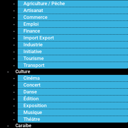
Agriculture / Pêche
Artisanat
Commerce
Emploi
Finance
Import Export
Industrie
Initiative
Tourisme
Transport
Culture
Cinéma
Concert
Danse
Édition
Exposition
Musique
Théâtre
Caraïbe