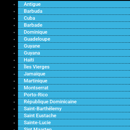
Antigue
Barbuda
Cuba
Barbade
Dominique
Guadeloupe
Guyane
Guyana
Haïti
Îles Vierges
Jamaïque
Martinique
Montserrat
Porto-Rico
République Dominicaine
Saint-Barthélemy
Saint Eustache
Sainte-Lucie
Sint Maarten