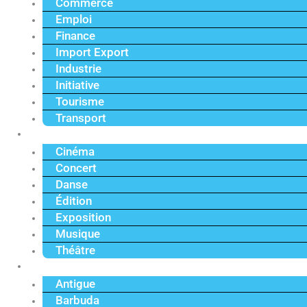
Commerce
Emploi
Finance
Import Export
Industrie
Initiative
Tourisme
Transport
Culture
Cinéma
Concert
Danse
Édition
Exposition
Musique
Théâtre
Caraïbe
Antigue
Barbuda