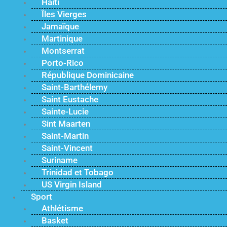
Haïti
Îles Vierges
Jamaïque
Martinique
Montserrat
Porto-Rico
République Dominicaine
Saint-Barthélemy
Saint Eustache
Sainte-Lucie
Sint Maarten
Saint-Martin
Saint-Vincent
Suriname
Trinidad et Tobago
US Virgin Island
Sport
Athlétisme
Basket