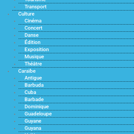
Transport
Culture
Cinéma
Concert
Danse
Édition
Exposition
Musique
Théâtre
Caraïbe
Antigue
Barbuda
Cuba
Barbade
Dominique
Guadeloupe
Guyane
Guyana