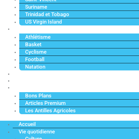
Suriname
Trinidad et Tobago
US Virgin Island
Sport
Athlétisme
Basket
Cyclisme
Football
Natation
Reportages
Vidéos
Actu Premium
Bons Plans
Articles Premium
Les Antilles Agricoles
Accueil
Vie quotidienne
Culture