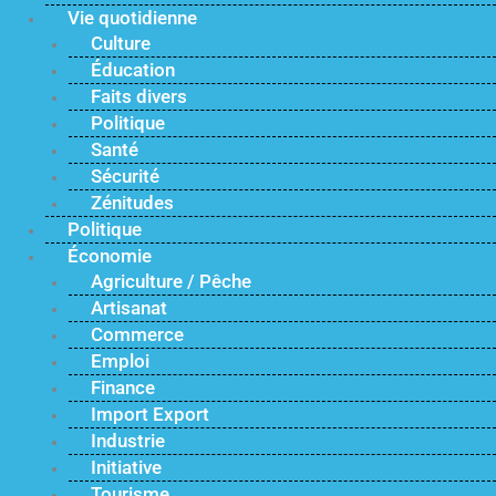
Vie quotidienne
Culture
Éducation
Faits divers
Politique
Santé
Sécurité
Zénitudes
Politique
Économie
Agriculture / Pêche
Artisanat
Commerce
Emploi
Finance
Import Export
Industrie
Initiative
Tourisme