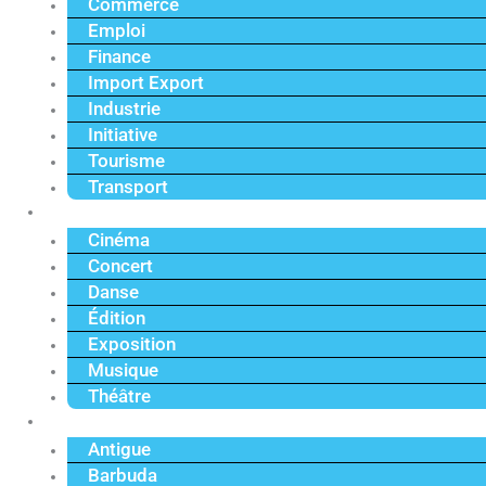
Commerce
Emploi
Finance
Import Export
Industrie
Initiative
Tourisme
Transport
Culture
Cinéma
Concert
Danse
Édition
Exposition
Musique
Théâtre
Caraïbe
Antigue
Barbuda