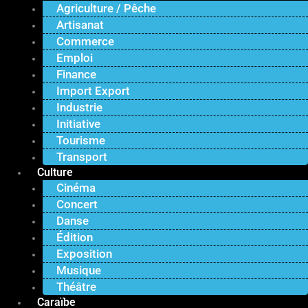
Agriculture / Pêche
Artisanat
Commerce
Emploi
Finance
Import Export
Industrie
Initiative
Tourisme
Transport
Culture
Cinéma
Concert
Danse
Édition
Exposition
Musique
Théâtre
Caraïbe