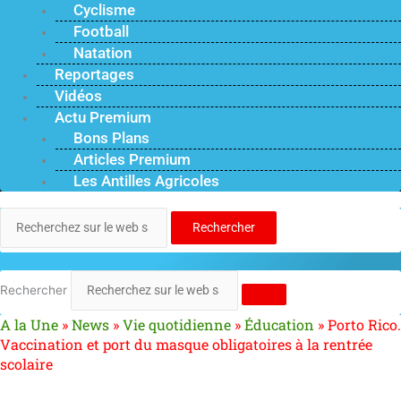
Cyclisme
Football
Natation
Reportages
Vidéos
Actu Premium
Bons Plans
Articles Premium
Les Antilles Agricoles
Rechercher
Rechercher
A la Une
»
News
»
Vie quotidienne
»
Éducation
»
Porto Rico.
Vaccination et port du masque obligatoires à la rentrée
scolaire