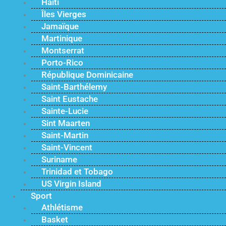
Haïti
Îles Vierges
Jamaïque
Martinique
Montserrat
Porto-Rico
République Dominicaine
Saint-Barthélemy
Saint Eustache
Sainte-Lucie
Sint Maarten
Saint-Martin
Saint-Vincent
Suriname
Trinidad et Tobago
US Virgin Island
Sport
Athlétisme
Basket