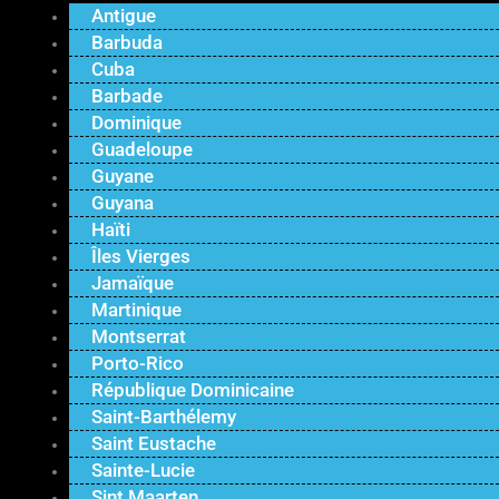
Antigue
Barbuda
Cuba
Barbade
Dominique
Guadeloupe
Guyane
Guyana
Haïti
Îles Vierges
Jamaïque
Martinique
Montserrat
Porto-Rico
République Dominicaine
Saint-Barthélemy
Saint Eustache
Sainte-Lucie
Sint Maarten