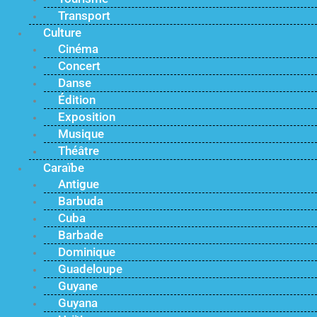
Transport
Culture
Cinéma
Concert
Danse
Édition
Exposition
Musique
Théâtre
Caraïbe
Antigue
Barbuda
Cuba
Barbade
Dominique
Guadeloupe
Guyane
Guyana