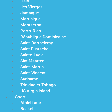
Haïti
Îles Vierges
Jamaïque
Martinique
Montserrat
Porto-Rico
République Dominicaine
Saint-Barthélemy
Saint Eustache
Sainte-Lucie
Sint Maarten
Saint-Martin
Saint-Vincent
Suriname
Trinidad et Tobago
US Virgin Island
Sport
Athlétisme
Basket