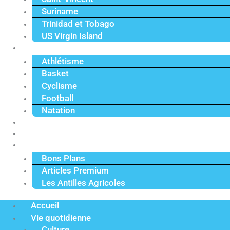
Suriname
Trinidad et Tobago
US Virgin Island
Sport
Athlétisme
Basket
Cyclisme
Football
Natation
Reportages
Vidéos
Actu Premium
Bons Plans
Articles Premium
Les Antilles Agricoles
Accueil
Vie quotidienne
Culture