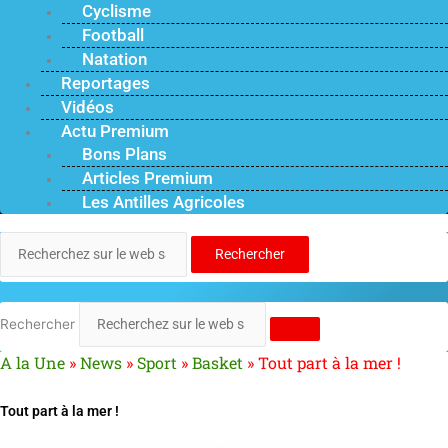
Cyclisme
Football
Natation
Reportages
Vidéos
Actu Premium
Bons Plans
Articles Premium
Les Antilles Agricoles
Rechercher
Rechercher
A la Une
»
News
»
Sport
»
Basket
»
Tout part à la mer !
Tout part à la mer !