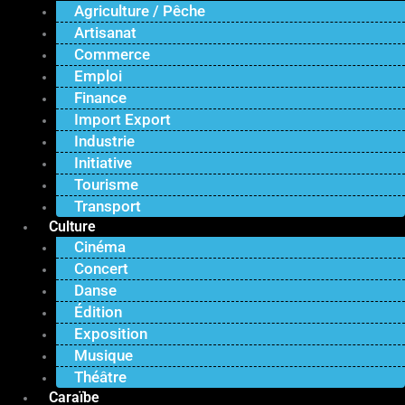
Agriculture / Pêche
Artisanat
Commerce
Emploi
Finance
Import Export
Industrie
Initiative
Tourisme
Transport
Culture
Cinéma
Concert
Danse
Édition
Exposition
Musique
Théâtre
Caraïbe