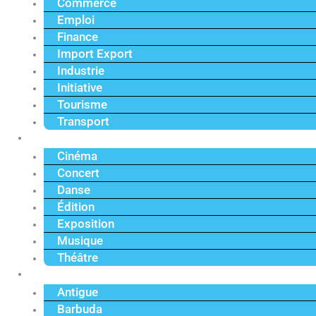
Commerce
Emploi
Finance
Import Export
Industrie
Initiative
Tourisme
Transport
Culture
Cinéma
Concert
Danse
Édition
Exposition
Musique
Théâtre
Caraïbe
Antigue
Barbuda