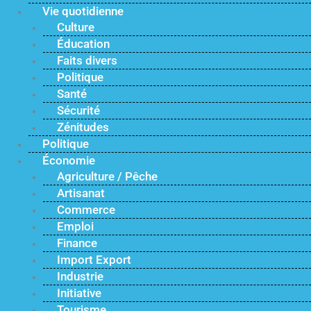
Vie quotidienne
Culture
Éducation
Faits divers
Politique
Santé
Sécurité
Zénitudes
Politique
Économie
Agriculture / Pêche
Artisanat
Commerce
Emploi
Finance
Import Export
Industrie
Initiative
Tourisme