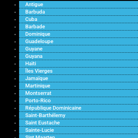
Antigue
Barbuda
Cuba
Barbade
Dominique
Guadeloupe
Guyane
Guyana
Haïti
Îles Vierges
Jamaïque
Martinique
Montserrat
Porto-Rico
République Dominicaine
Saint-Barthélemy
Saint Eustache
Sainte-Lucie
Sint Maarten