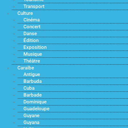
Transport
Culture
Cinéma
Concert
Danse
Édition
Exposition
Musique
Théâtre
Caraïbe
Antigue
Barbuda
Cuba
Barbade
Dominique
Guadeloupe
Guyane
Guyana