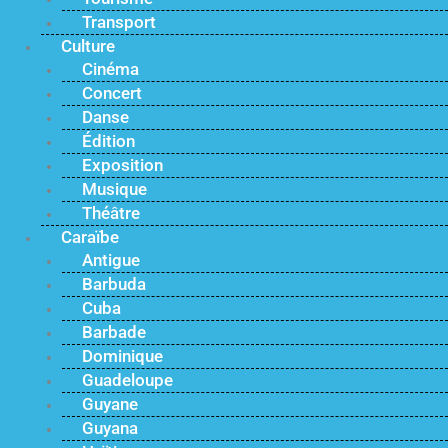
Transport
Culture
Cinéma
Concert
Danse
Édition
Exposition
Musique
Théâtre
Caraïbe
Antigue
Barbuda
Cuba
Barbade
Dominique
Guadeloupe
Guyane
Guyana