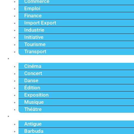
Commerce
Emploi
Finance
Import Export
Industrie
Initiative
Tourisme
Transport
Culture
Cinéma
Concert
Danse
Édition
Exposition
Musique
Théâtre
Caraïbe
Antigue
Barbuda