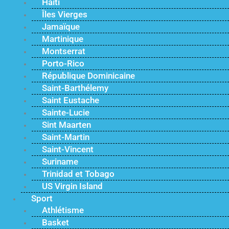
Haïti
Îles Vierges
Jamaïque
Martinique
Montserrat
Porto-Rico
République Dominicaine
Saint-Barthélemy
Saint Eustache
Sainte-Lucie
Sint Maarten
Saint-Martin
Saint-Vincent
Suriname
Trinidad et Tobago
US Virgin Island
Sport
Athlétisme
Basket