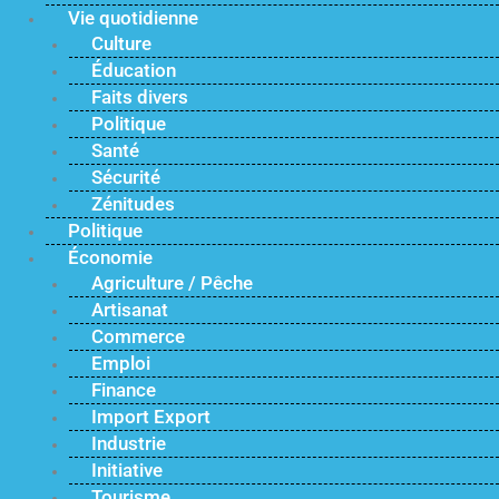
Vie quotidienne
Culture
Éducation
Faits divers
Politique
Santé
Sécurité
Zénitudes
Politique
Économie
Agriculture / Pêche
Artisanat
Commerce
Emploi
Finance
Import Export
Industrie
Initiative
Tourisme