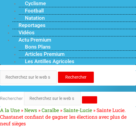
Cyclisme
Football
Natation
Reportages
Vidéos
Actu Premium
Bons Plans
Articles Premium
Les Antilles Agricoles
Rechercher
Rechercher
A la Une
»
News
»
Caraïbe
»
Sainte-Lucie
»
Sainte Lucie.
Chastanet confiant de gagner les élections avec plus de
neuf sièges