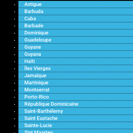
Antigue
Barbuda
Cuba
Barbade
Dominique
Guadeloupe
Guyane
Guyana
Haïti
Îles Vierges
Jamaïque
Martinique
Montserrat
Porto-Rico
République Dominicaine
Saint-Barthélemy
Saint Eustache
Sainte-Lucie
Sint Maarten