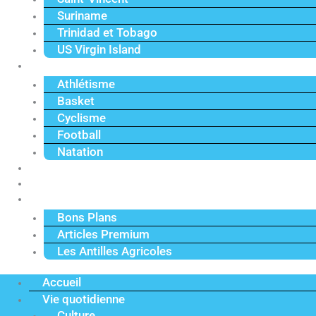
Suriname
Trinidad et Tobago
US Virgin Island
Sport
Athlétisme
Basket
Cyclisme
Football
Natation
Reportages
Vidéos
Actu Premium
Bons Plans
Articles Premium
Les Antilles Agricoles
Accueil
Vie quotidienne
Culture