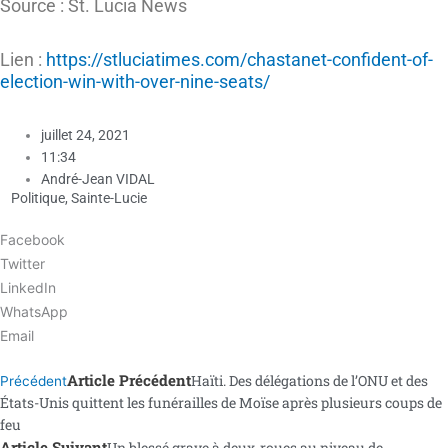
Source : St. Lucia News
Lien :
https://stluciatimes.com/chastanet-confident-of-
election-win-with-over-nine-seats/
juillet 24, 2021
11:34
André-Jean VIDAL
Politique
,
Sainte-Lucie
Facebook
Twitter
LinkedIn
WhatsApp
Email
Article Précédent
Haïti. Des délégations de l’ONU et des
Précédent
États-Unis quittent les funérailles de Moïse après plusieurs coups de
feu
Article Suivant
Un blessé grave à deux-roues au niveau de