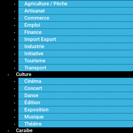
Agriculture / Pêche
Artisanat
Commerce
Emploi
Finance
Import Export
Industrie
Initiative
Tourisme
Transport
Culture
Cinéma
Concert
Danse
Édition
Exposition
Musique
Théâtre
Caraïbe