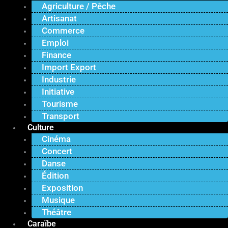
Agriculture / Pêche
Artisanat
Commerce
Emploi
Finance
Import Export
Industrie
Initiative
Tourisme
Transport
Culture
Cinéma
Concert
Danse
Édition
Exposition
Musique
Théâtre
Caraïbe