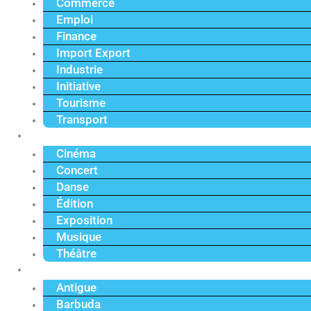
Commerce
Emploi
Finance
Import Export
Industrie
Initiative
Tourisme
Transport
Culture
Cinéma
Concert
Danse
Édition
Exposition
Musique
Théâtre
Caraïbe
Antigue
Barbuda