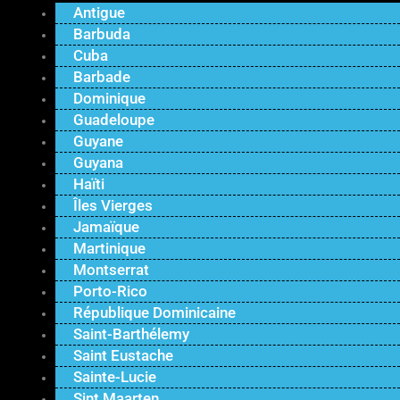
Antigue
Barbuda
Cuba
Barbade
Dominique
Guadeloupe
Guyane
Guyana
Haïti
Îles Vierges
Jamaïque
Martinique
Montserrat
Porto-Rico
République Dominicaine
Saint-Barthélemy
Saint Eustache
Sainte-Lucie
Sint Maarten