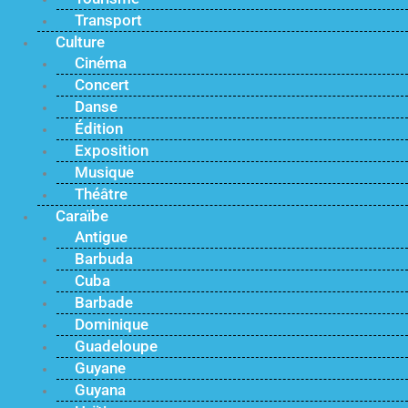
Transport
Culture
Cinéma
Concert
Danse
Édition
Exposition
Musique
Théâtre
Caraïbe
Antigue
Barbuda
Cuba
Barbade
Dominique
Guadeloupe
Guyane
Guyana