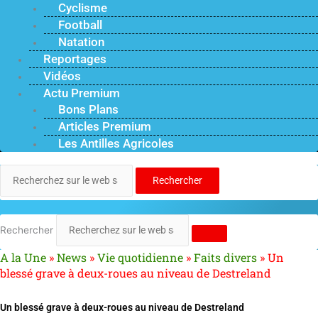
Cyclisme
Football
Natation
Reportages
Vidéos
Actu Premium
Bons Plans
Articles Premium
Les Antilles Agricoles
Rechercher
Rechercher
A la Une
»
News
»
Vie quotidienne
»
Faits divers
»
Un
blessé grave à deux-roues au niveau de Destreland
Un blessé grave à deux-roues au niveau de Destreland