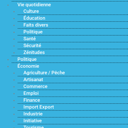
Vie quotidienne
Culture
Éducation
Faits divers
Politique
Santé
Sécurité
Zénitudes
Politique
Économie
Agriculture / Pêche
Artisanat
Commerce
Emploi
Finance
Import Export
Industrie
Initiative
Tourisme