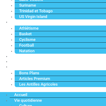
Suriname
Trinidad et Tobago
US Virgin Island
Sport
Athlétisme
Basket
Cyclisme
Football
Natation
Reportages
Vidéos
Actu Premium
Bons Plans
Articles Premium
Les Antilles Agricoles
Accueil
Vie quotidienne
Culture