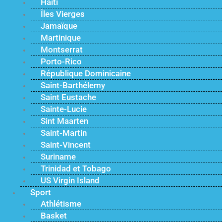
Haïti
Îles Vierges
Jamaïque
Martinique
Montserrat
Porto-Rico
République Dominicaine
Saint-Barthélemy
Saint Eustache
Sainte-Lucie
Sint Maarten
Saint-Martin
Saint-Vincent
Suriname
Trinidad et Tobago
US Virgin Island
Sport
Athlétisme
Basket