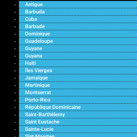
Antigue
Barbuda
Cuba
Barbade
Dominique
Guadeloupe
Guyane
Guyana
Haïti
Îles Vierges
Jamaïque
Martinique
Montserrat
Porto-Rico
République Dominicaine
Saint-Barthélemy
Saint Eustache
Sainte-Lucie
Sint Maarten