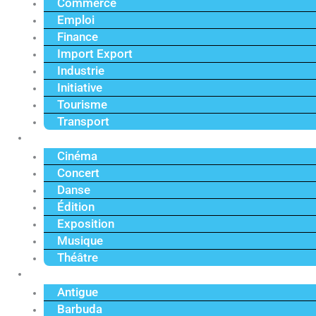
Commerce
Emploi
Finance
Import Export
Industrie
Initiative
Tourisme
Transport
Culture
Cinéma
Concert
Danse
Édition
Exposition
Musique
Théâtre
Caraïbe
Antigue
Barbuda