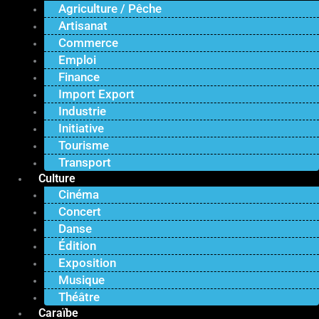
Agriculture / Pêche
Artisanat
Commerce
Emploi
Finance
Import Export
Industrie
Initiative
Tourisme
Transport
Culture
Cinéma
Concert
Danse
Édition
Exposition
Musique
Théâtre
Caraïbe