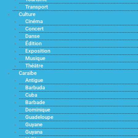
Transport
Culture
Cinéma
Concert
Danse
Édition
Exposition
Musique
Théâtre
Caraïbe
Antigue
Barbuda
Cuba
Barbade
Dominique
Guadeloupe
Guyane
Guyana