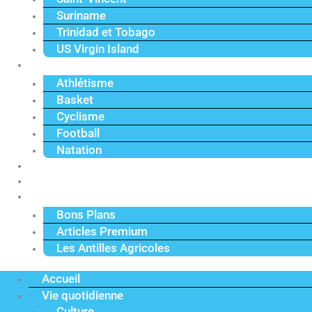
Suriname
Trinidad et Tobago
US Virgin Island
Sport
Athlétisme
Basket
Cyclisme
Football
Natation
Reportages
Vidéos
Actu Premium
Bons Plans
Articles Premium
Les Antilles Agricoles
Accueil
Vie quotidienne
Culture