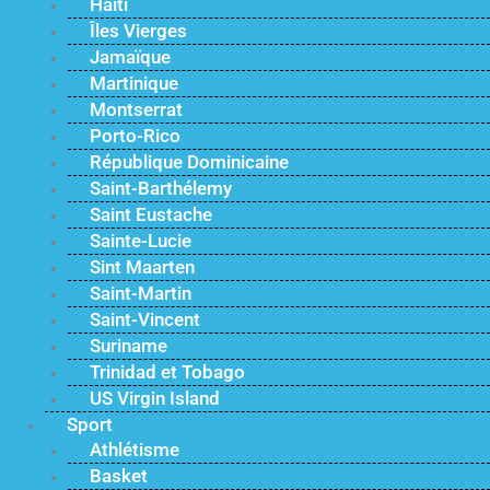
Haïti
Îles Vierges
Jamaïque
Martinique
Montserrat
Porto-Rico
République Dominicaine
Saint-Barthélemy
Saint Eustache
Sainte-Lucie
Sint Maarten
Saint-Martin
Saint-Vincent
Suriname
Trinidad et Tobago
US Virgin Island
Sport
Athlétisme
Basket