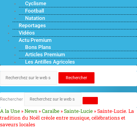
Cyclisme
Football
Natation
Reportages
Vidéos
Actu Premium
Bons Plans
Articles Premium
Les Antilles Agricoles
Rechercher
Rechercher
A la Une
»
News
»
Caraïbe
»
Sainte-Lucie
»
Sainte-Lucie. La
tradition du Noël créole entre musique, célébrations et
saveurs locales