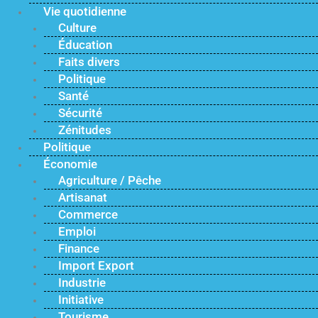
Vie quotidienne
Culture
Éducation
Faits divers
Politique
Santé
Sécurité
Zénitudes
Politique
Économie
Agriculture / Pêche
Artisanat
Commerce
Emploi
Finance
Import Export
Industrie
Initiative
Tourisme