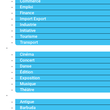
Commerce
Emploi
Finance
Import Export
Industrie
Initiative
Tourisme
Transport
Culture
Cinéma
Concert
Danse
Édition
Exposition
Musique
Théâtre
Caraïbe
Antigue
Barbuda