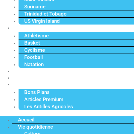
Suriname
Trinidad et Tobago
US Virgin Island
Sport
Athlétisme
Basket
Cyclisme
Football
Natation
Reportages
Vidéos
Actu Premium
Bons Plans
Articles Premium
Les Antilles Agricoles
Accueil
Vie quotidienne
Culture