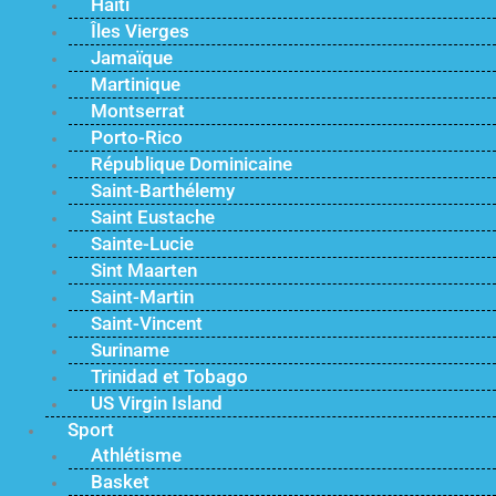
Haïti
Îles Vierges
Jamaïque
Martinique
Montserrat
Porto-Rico
République Dominicaine
Saint-Barthélemy
Saint Eustache
Sainte-Lucie
Sint Maarten
Saint-Martin
Saint-Vincent
Suriname
Trinidad et Tobago
US Virgin Island
Sport
Athlétisme
Basket