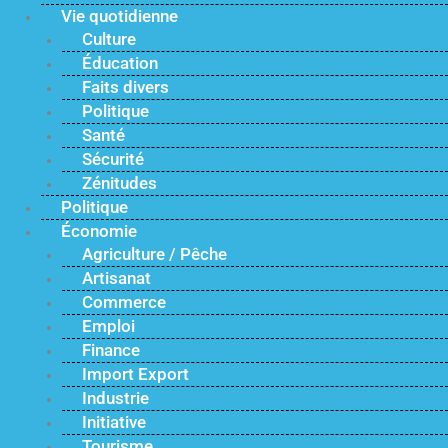
Vie quotidienne
Culture
Éducation
Faits divers
Politique
Santé
Sécurité
Zénitudes
Politique
Économie
Agriculture / Pêche
Artisanat
Commerce
Emploi
Finance
Import Export
Industrie
Initiative
Tourisme