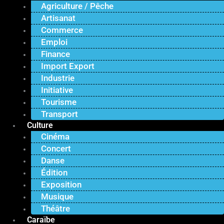
Agriculture / Pêche
Artisanat
Commerce
Emploi
Finance
Import Export
Industrie
Initiative
Tourisme
Transport
Culture
Cinéma
Concert
Danse
Édition
Exposition
Musique
Théâtre
Caraïbe