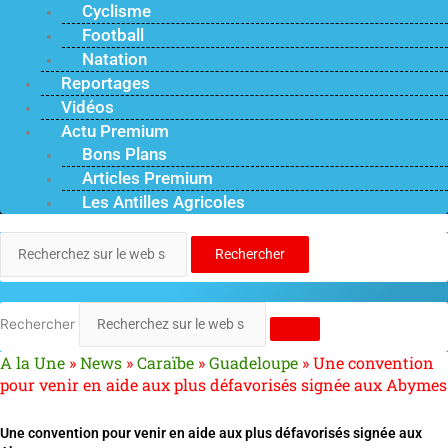
Cyclisme
Football
Natation
Reportages
Vidéos
Actu Premium
Bons Plans
Articles Premium
Les Antilles Agricoles
Rechercher
Rechercher
A la Une
»
News
»
Caraïbe
»
Guadeloupe
»
Une convention
pour venir en aide aux plus défavorisés signée aux Abymes
Une convention pour venir en aide aux plus défavorisés signée aux