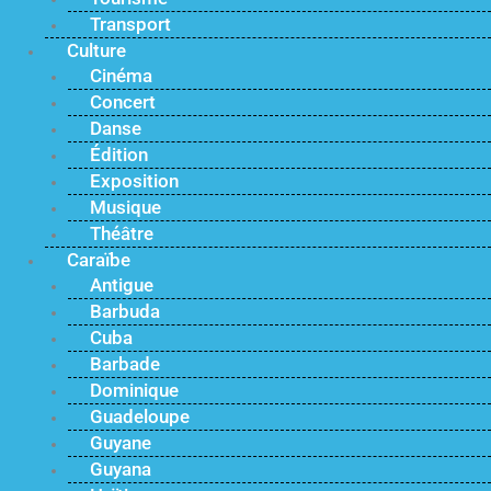
Transport
Culture
Cinéma
Concert
Danse
Édition
Exposition
Musique
Théâtre
Caraïbe
Antigue
Barbuda
Cuba
Barbade
Dominique
Guadeloupe
Guyane
Guyana