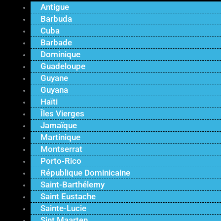
Antigue
Barbuda
Cuba
Barbade
Dominique
Guadeloupe
Guyane
Guyana
Haïti
Îles Vierges
Jamaïque
Martinique
Montserrat
Porto-Rico
République Dominicaine
Saint-Barthélemy
Saint Eustache
Sainte-Lucie
Sint Maarten