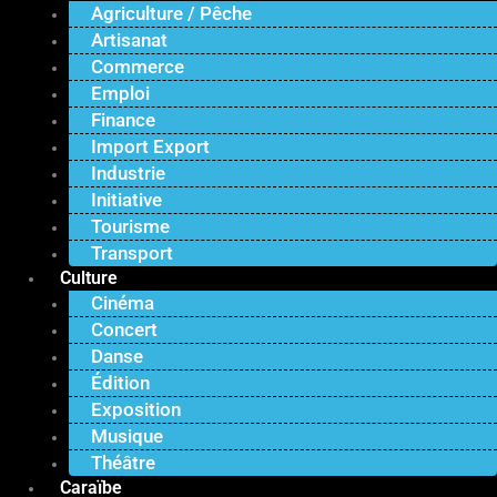
Agriculture / Pêche
Artisanat
Commerce
Emploi
Finance
Import Export
Industrie
Initiative
Tourisme
Transport
Culture
Cinéma
Concert
Danse
Édition
Exposition
Musique
Théâtre
Caraïbe