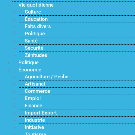
Vie quotidienne
Culture
Éducation
Faits divers
Politique
Santé
Sécurité
Zénitudes
Politique
Économie
Agriculture / Pêche
Artisanat
Commerce
Emploi
Finance
Import Export
Industrie
Initiative
Tourisme