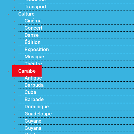
Transport
Culture
Cinéma
Concert
Danse
Édition
Exposition
Musique
Théâtre
Caraïbe
Antigue
Barbuda
Cuba
Barbade
Dominique
Guadeloupe
Guyane
Guyana