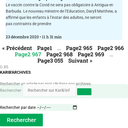
Le vaccin contre la Covid ne sera pas obligatoire à Antigua-et-
Barbuda. Le nouveau ministre de l’Education, Daryll Matthew, a
affirmé que les enfants à l’instar des adultes, ne seront
pas contraints de prendre
23 décembre 2020
11 h 31 min
« Précédent
Page
1
…
Page
2 965
Page
2 966
Page
2 967
Page
2 968
Page
2 969
…
Page
3 055
Suivant »
KARIB'ARCHIVES
Rechercher un article par mot clé dans nos archives.
Rechercher
Rechercher par date
Rechercher