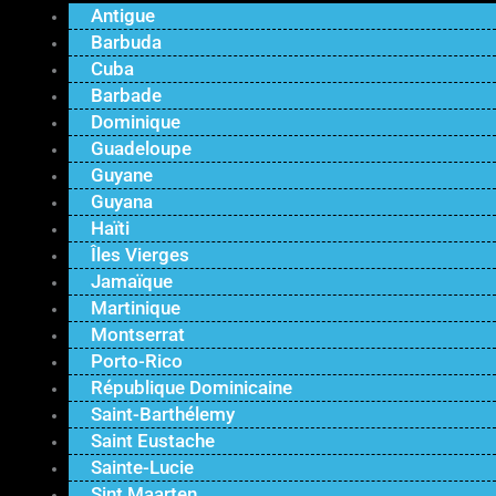
Antigue
Barbuda
Cuba
Barbade
Dominique
Guadeloupe
Guyane
Guyana
Haïti
Îles Vierges
Jamaïque
Martinique
Montserrat
Porto-Rico
République Dominicaine
Saint-Barthélemy
Saint Eustache
Sainte-Lucie
Sint Maarten