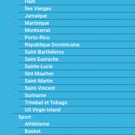
Haïti
Îles Vierges
Jamaïque
Martinique
Montserrat
Porto-Rico
République Dominicaine
Saint-Barthélemy
Saint Eustache
Sainte-Lucie
Sint Maarten
Saint-Martin
Saint-Vincent
Suriname
Trinidad et Tobago
US Virgin Island
Sport
Athlétisme
Basket