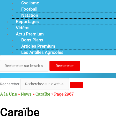
Cyclisme
Football
Natation
Reportages
Vidéos
Actu Premium
Bons Plans
Articles Premium
Les Antilles Agricoles
Rechercher
Rechercher
A la Une
»
News
»
Caraïbe
»
Page 2967
Caraïbe