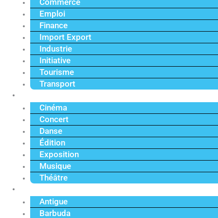
Commerce
Emploi
Finance
Import Export
Industrie
Initiative
Tourisme
Transport
Culture
Cinéma
Concert
Danse
Édition
Exposition
Musique
Théâtre
Caraïbe
Antigue
Barbuda