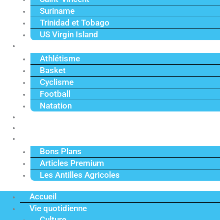
Suriname
Trinidad et Tobago
US Virgin Island
Sport
Athlétisme
Basket
Cyclisme
Football
Natation
Reportages
Vidéos
Actu Premium
Bons Plans
Articles Premium
Les Antilles Agricoles
Accueil
Vie quotidienne
Culture