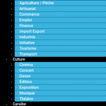
Agriculture / Pêche
Artisanat
Commerce
Emploi
Finance
Import Export
Industrie
Initiative
Tourisme
Transport
Culture
Cinéma
Concert
Danse
Édition
Exposition
Musique
Théâtre
Caraïbe