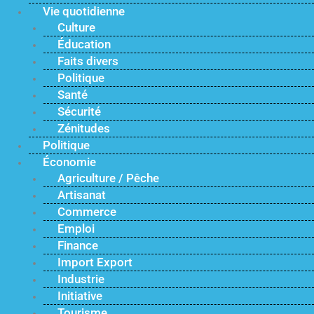
Vie quotidienne
Culture
Éducation
Faits divers
Politique
Santé
Sécurité
Zénitudes
Politique
Économie
Agriculture / Pêche
Artisanat
Commerce
Emploi
Finance
Import Export
Industrie
Initiative
Tourisme