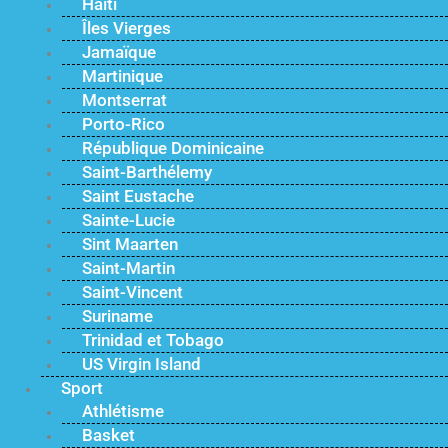
Haïti
Îles Vierges
Jamaïque
Martinique
Montserrat
Porto-Rico
République Dominicaine
Saint-Barthélemy
Saint Eustache
Sainte-Lucie
Sint Maarten
Saint-Martin
Saint-Vincent
Suriname
Trinidad et Tobago
US Virgin Island
Sport
Athlétisme
Basket