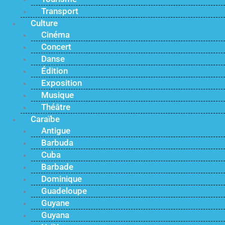
Transport
Culture
Cinéma
Concert
Danse
Édition
Exposition
Musique
Théâtre
Caraïbe
Antigue
Barbuda
Cuba
Barbade
Dominique
Guadeloupe
Guyane
Guyana