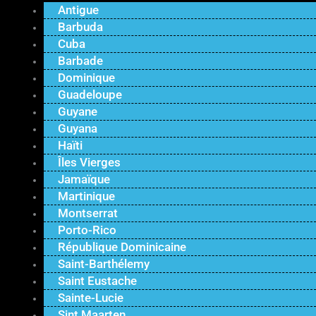
Antigue
Barbuda
Cuba
Barbade
Dominique
Guadeloupe
Guyane
Guyana
Haïti
Îles Vierges
Jamaïque
Martinique
Montserrat
Porto-Rico
République Dominicaine
Saint-Barthélemy
Saint Eustache
Sainte-Lucie
Sint Maarten