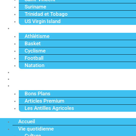
Suriname
Trinidad et Tobago
US Virgin Island
Sport
Athlétisme
Basket
Cyclisme
Football
Natation
Reportages
Vidéos
Actu Premium
Bons Plans
Articles Premium
Les Antilles Agricoles
Accueil
Vie quotidienne
Culture