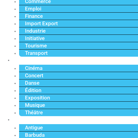
Commerce
Emploi
Finance
Import Export
Industrie
Initiative
Tourisme
Transport
Culture
Cinéma
Concert
Danse
Édition
Exposition
Musique
Théâtre
Caraïbe
Antigue
Barbuda